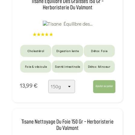
Tisane Équilibre Des Graisses 150 Gr -
Herboristerie Du Valmont
Cholestérol
Digestion lente
Détox Foie
Foie & vésicule
Santé intestinale
Détox Minceur
13,99 €
Ajouter au panier
Tisane Nettoyage Du Foie 150 Gr - Herboristerie
Du Valmont