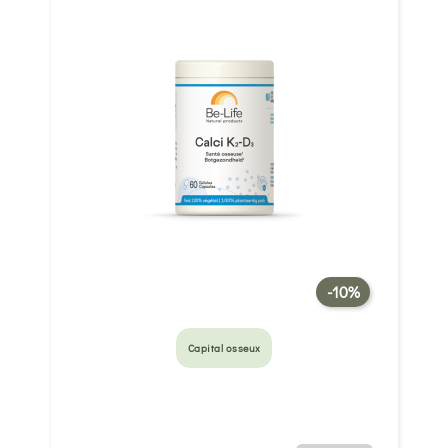
-10%
Capital osseux