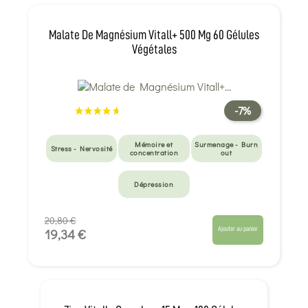
Malate De Magnésium Vitall+ 500 Mg 60 Gélules
Végétales
-7%
Mémoire et
Surmenage - Burn
Stress - Nervosité
concentration
out
Dépression
20,80 €
Ajouter au panier
19,34 €