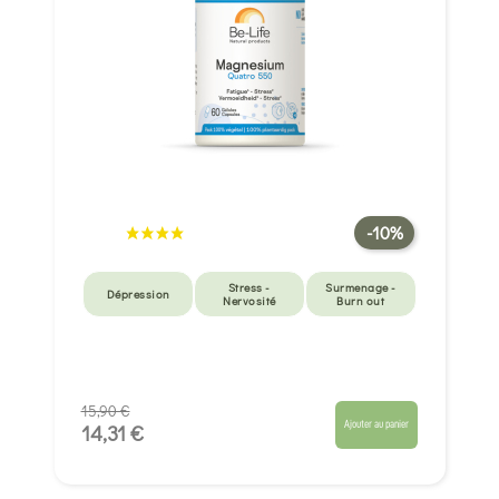
-10%
Stress -
Surmenage -
Dépression
Nervosité
Burn out
15,90 €
Ajouter au panier
14,31 €