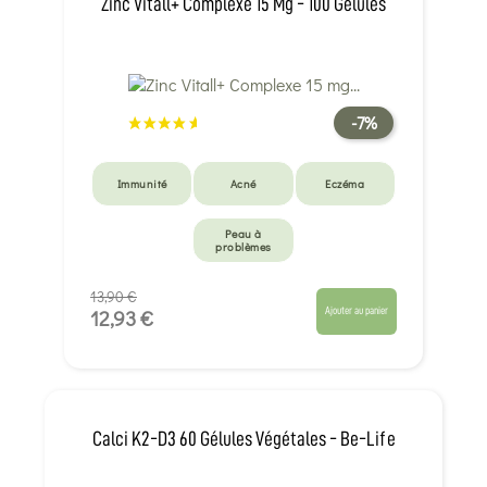
Zinc Vitall+ Complexe 15 Mg - 100 Gélules
-7%
Immunité
Acné
Eczéma
Peau à
problèmes
13,90 €
Ajouter au panier
12,93 €
Calci K2-D3 60 Gélules Végétales - Be-Life