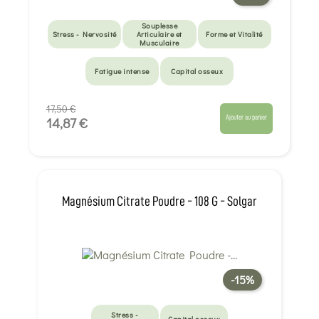
Souplesse
Stress - Nervosité
Articulaire et
Forme et Vitalité
Musculaire
Fatigue intense
Capital osseux
17,50 €
Ajouter au panier
14,87 €
Magnésium Citrate Poudre - 108 G - Solgar
-15%
Stress -