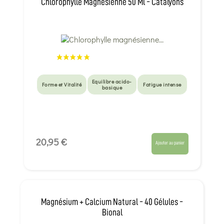
Chlorophylle Magnésienne 50 Ml - Catalyons
Equilibre acido-
Forme et Vitalité
Fatigue intense
basique
20,95 €
Ajouter au panier
Magnésium + Calcium Natural - 40 Gélules -
Bional