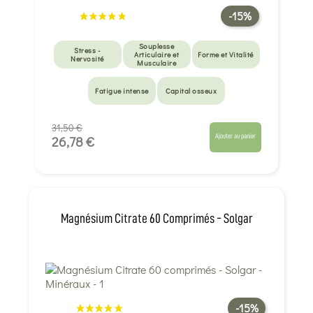
-15%
Souplesse
Stress -
Articulaire et
Forme et Vitalité
Nervosité
Musculaire
Fatigue intense
Capital osseux
31,50 €
Ajouter au panier
26,78 €
Magnésium Citrate 60 Comprimés - Solgar
-15%