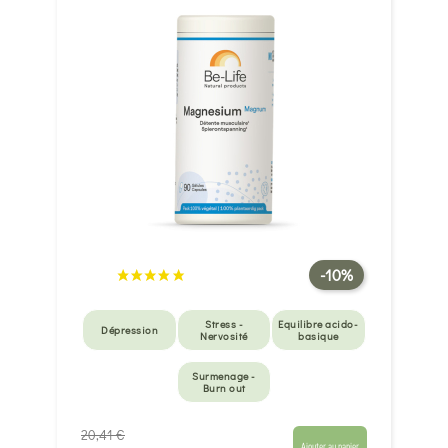
-10%
Stress -
Equilibre acido-
Dépression
Nervosité
basique
Surmenage -
Burn out
20,41 €
Ajouter au panier