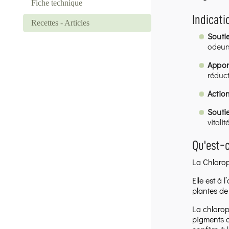
Fiche technique
Indicati
Recettes - Articles
Soutie
odeurs
Appor
réduct
Actio
Soutie
vitalité
Qu'est-c
La Chloroph
Elle est à
plantes de
La chlorop
pigments o