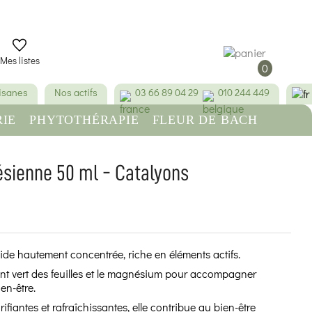
Mes listes
0
tisanes
Nos actifs
03 66 89 04 29
010 244 449
IE
PHYTOTHÉRAPIE
FLEUR DE BACH
RE
BEAUTÉ & HYGIÈNE
sienne 50 ml - Catalyons
(2 avis)
de hautement concentrée, riche en éléments actifs.
ent vert des feuilles et le magnésium pour accompagner
en-être.
fiantes et rafraîchissantes, elle contribue au bien-être