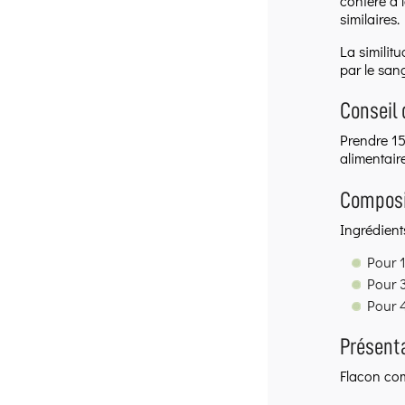
confère à l
similaires
La similit
par le san
Conseil 
Prendre 15
alimentaire
Composi
Ingrédient
Pour 1
Pour 3
Pour 4
Présent
Flacon com