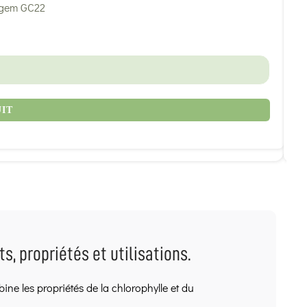
UIT
32
, propriétés et utilisations.
ne les propriétés de la chlorophylle et du