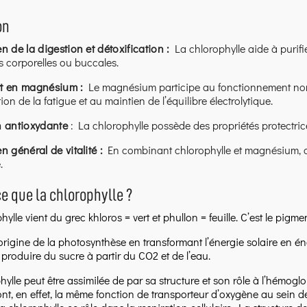
on
n de la digestion et détoxification :
La chlorophylle aide à purifie
 corporelles ou buccales.
t en magnésium :
Le magnésium participe au fonctionnement norm
ion de la fatigue et au maintien de l’équilibre électrolytique.
n antioxydante
: La chlorophylle possède des propriétés protectrices
n général de vitalité :
En combinant chlorophylle et magnésium, cett
.
e que la chlorophylle ?
ylle vient du grec khloros = vert et phullon = feuille. C’est le pigment
 l’origine de la photosynthèse en transformant l’énergie solaire en
 produire du sucre à partir du CO2 et de l’eau.
hylle peut être assimilée de par sa structure et son rôle à l’hémo
nt, en effet, la même fonction de transporteur d’oxygène au sein de 