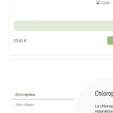
25,90 €
Chlorop
Description
Avis clients
La chlorop
magnésiu