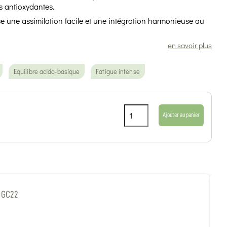
és antioxydantes.
ise une assimilation facile et une intégration harmonieuse au
en savoir plus
Equilibre acido-basique
Fatigue intense
Ajouter au panier
m GC22