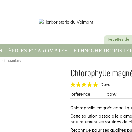
Recettes de 
N
ÉPICES ET AROMATES
ETHNO-HERBORISTER
 ml - Catalyons
OMPLÉMENT ALIMENTAIRE
SANTÉ & BIEN-ÊT
Chlorophylle magné
Référence
5697
Chlorophylle magnésienne liqui
Cette solution associe le pigm
naturellement les routines de bi
Reconnue pour ses qualités puri