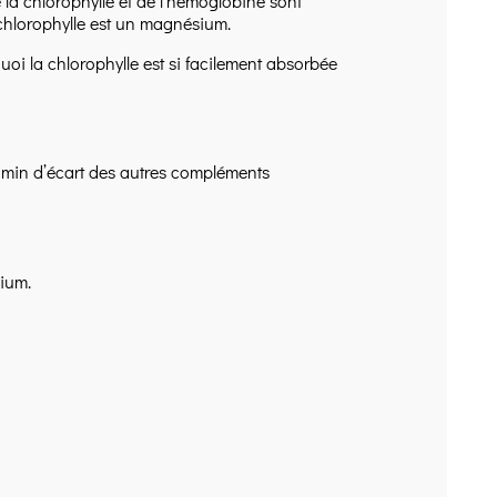
e la chlorophylle et de l’hémoglobine sont
chlorophylle est un magnésium.
uoi la chlorophylle est si facilement absorbée
0 min d’écart des autres compléments
ium.