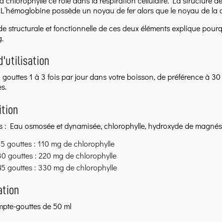
a chlorophylle ce rôle dans la respiration cellulaire. La structure d
. L’hémoglobine possède un noyau de fer alors que le noyau de la 
ude structurale et fonctionnelle de ces deux éléments explique pourq
g.
d'utilisation
 gouttes 1 à 3 fois par jour dans votre boisson, de préférence à 3
s.
tion
s : Eau osmosée et dynamisée, chlorophylle, hydroxyde de magnés
5 gouttes : 110 mg de chlorophylle
0 gouttes : 220 mg de chlorophylle
5 gouttes : 330 mg de chlorophylle
ation
pte-gouttes de 50 ml