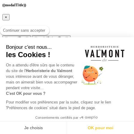
((modalTitle))
×
((confirmMessage))
Continuer sans accepter
((cancelText))
((modalDeleteText))
Bonjour c'est nous...
Créer une liste d'envies
les Cookies !
×
On a attendu d'être sûrs que le contenu
Nom de la liste d'envies
du site de l'
Herboristerie du Valmont
Annuler
Créer une liste d'envies
vous intéresse avant de vous déranger,
mais on aimerait bien vous accompagner
Connexion
pendant votre visite...
C'est OK pour vous ?
×
Pour modifier vos préférences par la suite, cliquez sur le lien
'Préférences de cookies' situé dans le pied de page.
Vous devez être connecté pour ajouter des produits à votre liste
d'envies.
Consentements certifiés par
Connexion
9.7
Annuler
/10 (24755 avis)
Je choisis
OK pour moi
★★★★★