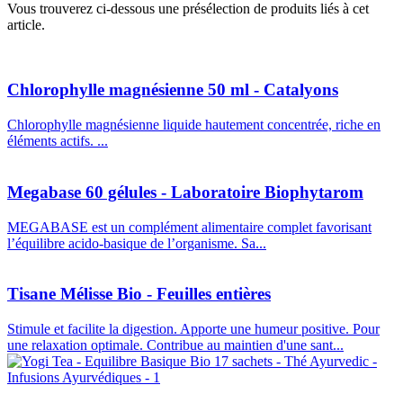
Vous trouverez ci-dessous une présélection de produits liés à cet
article.
Chlorophylle magnésienne 50 ml - Catalyons
Chlorophylle magnésienne liquide hautement concentrée, riche en
éléments actifs. ...
Megabase 60 gélules - Laboratoire Biophytarom
MEGABASE est un complément alimentaire complet favorisant
l’équilibre acido-basique de l’organisme. Sa...
Tisane Mélisse Bio - Feuilles entières
Stimule et facilite la digestion. Apporte une humeur positive. Pour
une relaxation optimale. Contribue au maintien d'une sant...