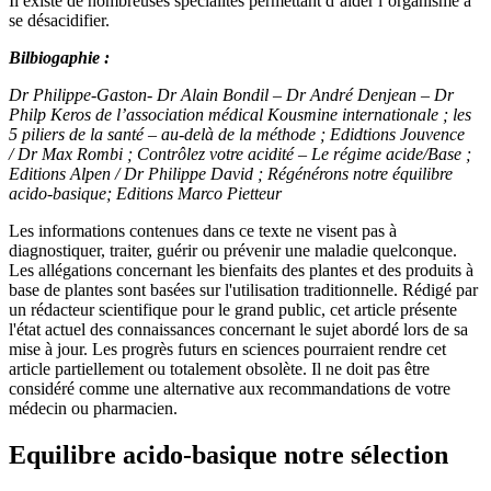
Il existe de nombreuses spécialités permettant d’aider l’organisme à
se désacidifier.
Bilbiogaphie :
Dr Philippe-Gaston- Dr Alain Bondil – Dr André Denjean – Dr
Philp Keros de l’association médical Kousmine internationale ; les
5 piliers de la santé – au-delà de la méthode ; Edidtions Jouvence
/
Dr Max Rombi ; Contrôlez votre acidité – Le régime acide/Base ;
Editions Alpen /
Dr Philippe David ; Régénérons notre équilibre
acido-basique; Editions Marco Pietteur
Les informations contenues dans ce texte ne visent pas à
diagnostiquer, traiter, guérir ou prévenir une maladie quelconque.
Les allégations concernant les bienfaits des plantes et des produits à
base de plantes sont basées sur l'utilisation traditionnelle. Rédigé par
un rédacteur scientifique pour le grand public, cet article présente
l'état actuel des connaissances concernant le sujet abordé lors de sa
mise à jour. Les progrès futurs en sciences pourraient rendre cet
article partiellement ou totalement obsolète. Il ne doit pas être
considéré comme une alternative aux recommandations de votre
médecin ou pharmacien.
Equilibre acido-basique
notre sélection