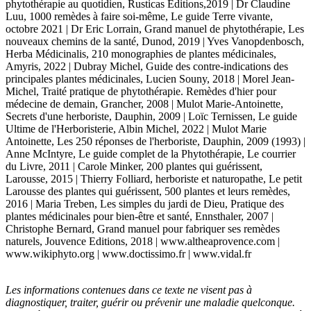
phytothérapie au quotidien, Rusticas Editions,2019 | Dr Claudine
Luu, 1000 remèdes à faire soi-même, Le guide Terre vivante,
octobre 2021 | Dr Eric Lorrain, Grand manuel de phytothérapie, Les
nouveaux chemins de la santé, Dunod, 2019 | Yves Vanopdenbosch,
Herba Médicinalis, 210 monographies de plantes médicinales,
Amyris, 2022 | Dubray Michel, Guide des contre-indications des
principales plantes médicinales, Lucien Souny, 2018 | Morel Jean-
Michel, Traité pratique de phytothérapie. Remèdes d'hier pour
médecine de demain, Grancher, 2008 | Mulot Marie-Antoinette,
Secrets d'une herboriste, Dauphin, 2009 | Loïc Ternissen, Le guide
Ultime de l'Herboristerie, Albin Michel, 2022 | Mulot Marie
Antoinette, Les 250 réponses de l'herboriste, Dauphin, 2009 (1993) |
Anne McIntyre, Le guide complet de la Phytothérapie, Le courrier
du Livre, 2011 | Carole Minker, 200 plantes qui guérissent,
Larousse, 2015 | Thierry Folliard, herboriste et naturopathe, Le petit
Larousse des plantes qui guérissent, 500 plantes et leurs remèdes,
2016 | Maria Treben, Les simples du jardi de Dieu, Pratique des
plantes médicinales pour bien-être et santé, Ennsthaler, 2007 |
Christophe Bernard, Grand manuel pour fabriquer ses remèdes
naturels, Jouvence Editions, 2018 | www.altheaprovence.com |
www.wikiphyto.org | www.doctissimo.fr | www.vidal.fr
Les informations contenues dans ce texte ne visent pas à
diagnostiquer, traiter, guérir ou prévenir une maladie quelconque.