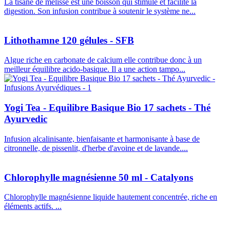
La tisane de mélisse est une boisson qui stimule et facilite la
digestion. Son infusion contribue à soutenir le système ne...
Lithothamne 120 gélules - SFB
Algue riche en carbonate de calcium elle contribue donc à un
meilleur équilibre acido-basique. Il a une action tampo...
Yogi Tea - Equilibre Basique Bio 17 sachets - Thé
Ayurvedic
Infusion alcalinisante, bienfaisante et harmonisante à base de
citronnelle, de pissenlit, d'herbe d'avoine et de lavande....
Chlorophylle magnésienne 50 ml - Catalyons
Chlorophylle magnésienne liquide hautement concentrée, riche en
éléments actifs. ...