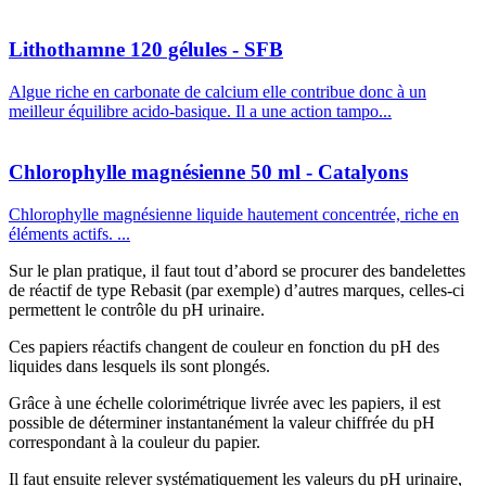
Lithothamne 120 gélules - SFB
Algue riche en carbonate de calcium elle contribue donc à un
meilleur équilibre acido-basique. Il a une action tampo...
Chlorophylle magnésienne 50 ml - Catalyons
Chlorophylle magnésienne liquide hautement concentrée, riche en
éléments actifs. ...
Sur le plan pratique, il faut tout d’abord se procurer des bandelettes
de réactif de type Rebasit (par exemple) d’autres marques, celles-ci
permettent le contrôle du pH urinaire.
Ces papiers réactifs changent de couleur en fonction du pH des
liquides dans lesquels ils sont plongés.
Grâce à une échelle colorimétrique livrée avec les papiers, il est
possible de déterminer instantanément la valeur chiffrée du pH
correspondant à la couleur du papier.
Il faut ensuite relever systématiquement les valeurs du pH urinaire,