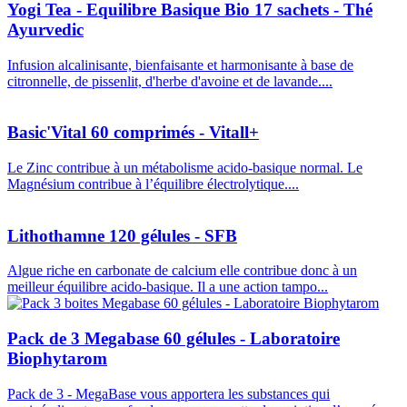
Yogi Tea - Equilibre Basique Bio 17 sachets - Thé
Ayurvedic
Infusion alcalinisante, bienfaisante et harmonisante à base de
citronnelle, de pissenlit, d'herbe d'avoine et de lavande....
Basic'Vital 60 comprimés - Vitall+
Le Zinc contribue à un métabolisme acido-basique normal. Le
Magnésium contribue à l’équilibre électrolytique....
Lithothamne 120 gélules - SFB
Algue riche en carbonate de calcium elle contribue donc à un
meilleur équilibre acido-basique. Il a une action tampo...
Pack de 3 Megabase 60 gélules - Laboratoire
Biophytarom
Pack de 3 - MegaBase vous apportera les substances qui