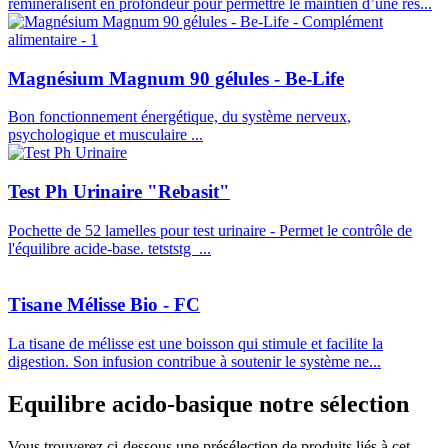
reminéralisent en profondeur pour permettre le maintien d’une rés...
Magnésium Magnum 90 gélules - Be-Life
Bon fonctionnement énergétique, du système nerveux,
psychologique et musculaire ...
Test Ph Urinaire "Rebasit"
Pochette de 52 lamelles pour test urinaire - Permet le contrôle de
l'équilibre acide-base. tetststg ...
Tisane Mélisse Bio - FC
La tisane de mélisse est une boisson qui stimule et facilite la
digestion. Son infusion contribue à soutenir le système ne...
Equilibre acido-basique
notre sélection
Vous trouverez ci-dessous une présélection de produits liés à cet