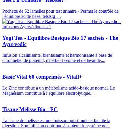
Pochette de 52 lamelles pour test urinaire - Permet le contrôle de
l'équilibre acide-base. tetststg ...
Yogi Tea - Equilibre Basique Bio 17 sachets - Thé
Ayurvedic
Infusion alcalinisante, bienfaisante et harmonisante à base de
citronnelle, de pissenlit, d'herbe d'avoine et de lavande....
Basic'Vital 60 comprimés - Vitall+
Le Zinc contribue à un métabolisme acido-basique normal. Le
Magnésium contribue à l’équilibre électrolytique....
Tisane Mélisse Bio - FC
La tisane de mélisse est une boisson qui stimule et facilite la
digestion. Son infusion contribue à soutenir le système ne...