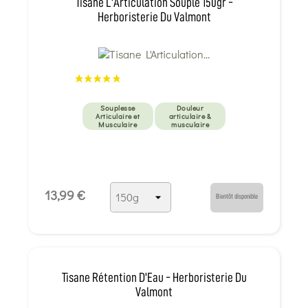
Tisane L'Articulation Souple 150gr -
Herboristerie Du Valmont
Souplesse
Douleur
Articulaire et
articulaire &
Musculaire
musculaire
13,99 €
Bientôt disponible
Tisane Rétention D'Eau - Herboristerie Du
Valmont