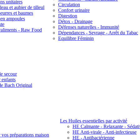
ns unitaires
Circulation
eau et aubier de tilleul
Confort urinaire
beurres et baumes
Digestion
s en ampoules
Détox - Drainage
ste
Défenses naturelles - Immunité
raliments - Raw Food
Dépendances - Sevrage - Arrêt du Tabac
Equilibre Féminin
e secour
 enfants
de Bach Original
Les Huiles essentielles par activité
HE Calmante - Relaxante - Sédati
HE Anti-virale - Anti-infectieuse
r vos préparations maison
HE - Antibactérienne