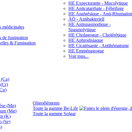
HE Expectorante - Mucolytique
HE Anticatarrhale - Fébrifuge
HE Analgésique - Anti-Rhumatis
ÄÖ - Antibakteriell
HE Antispasmodique -
s médicinales
Spasmolytique
HE Cholagogue - Cholérétique
s de fumigation
HE Aphrodisiaque
nelles & Fumigation
HE Cicatrisante - Antihématome
HE Emménagogue
Voir tous...
 (Ca)
(Cr)
(Cu)
Oligoéléments
se (Mn)
Toute la gamme Be-Life
ium (Mg)
Toute la gamme Solgar
um (K)
m (Se)
n)