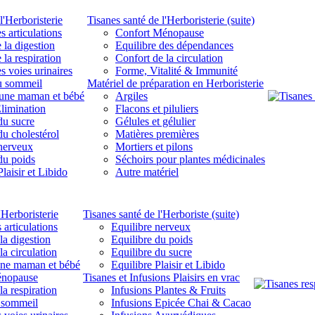
l'Herboristerie
Tisanes santé de l'Herboristerie (suite)
s articulations
Confort Ménopause
 la digestion
Equilibre des dépendances
 la respiration
Confort de la circulation
s voies urinaires
Forme, Vitalité & Immunité
u sommeil
Matériel de préparation en Herboristerie
eune maman et bébé
Argiles
limination
Flacons et piluliers
du sucre
Gélules et gélulier
du cholestérol
Matières premières
 nerveux
Mortiers et pilons
du poids
Séchoirs pour plantes médicinales
laisir et Libido
Autre matériel
'Herboristerie
Tisanes santé de l'Herboriste (suite)
 articulations
Equilibre nerveux
la digestion
Equilibre du poids
la circulation
Equilibre du sucre
une maman et bébé
Equilibre Plaisir et Libido
énopause
Tisanes et Infusions Plaisirs en vrac
la respiration
Infusions Plantes & Fruits
 sommeil
Infusions Epicée Chai & Cacao