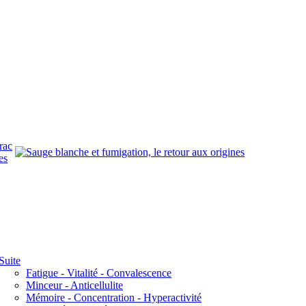
rac
es
Suite
Fatigue - Vitalité - Convalescence
Minceur - Anticellulite
Mémoire - Concentration - Hyperactivité