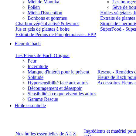
Miel de Manuka
Les bourgeo
Pollen
Sève de boul
Miels d'Exception
Huiles végétales, 
Bonbons et gommes
Extraits de plante
Charbon végétal activé & levures
Sirops de l'herbori
Jus et gels de plantes à boire
SuperFood - Supe
Extrait de Pépins de Pamplemousse - EPP
Fleur de bach
Les Fleurs de Bach Original
Peur
Incertitude
Manque d'intérêt pour le présent
Rescue - Remèdes d
Solitude
Fleurs de Bach pour
Hypersensibilité face aux autres
Accessoires Fleurs 
Découragement et désespoir
Sensibilité à ce que vivent les autres
Gamme Rescue
Huile essentielle
Ingrédients et matériel pou
Nos huiles essentielles de A à Z