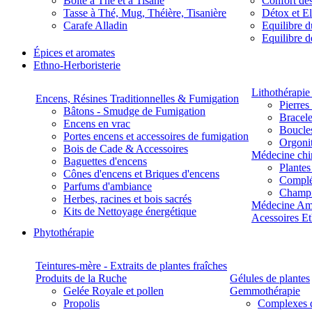
Boite à Thé et à Tisane
Confort des
Tasse à Thé, Mug, Théière, Tisanière
Détox et E
Carafe Alladin
Equilibre d
Equilibre 
Épices et aromates
Ethno-Herboristerie
Lithothérapie 
Encens, Résines Traditionnelles & Fumigation
Pierres
Bâtons - Smudge de Fumigation
Bracele
Encens en vrac
Boucles
Portes encens et accessoires de fumigation
Orgoni
Bois de Cade & Accessoires
Médecine chi
Baguettes d'encens
Plante
Cônes d'encens et Briques d'encens
Complé
Parfums d'ambiance
Champ
Herbes, racines et bois sacrés
Médecine Am
Kits de Nettoyage énergétique
Acessoires E
Phytothérapie
Teintures-mère - Extraits de plantes fraîches
Produits de la Ruche
Gélules de plantes
Gelée Royale et pollen
Gemmothérapie
Propolis
Complexes 