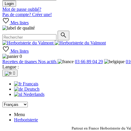
Login
Mot de passe oublié?
Pas de compte? Créer une!
Mes listes
Mes listes
0
Recettes de tisanes
Nos actifs
03 66 89 04 29
01
Langue :

Français
Deutsch
Nederlands
Menu
Herboristerie
Partout en France Herboristerie du Va