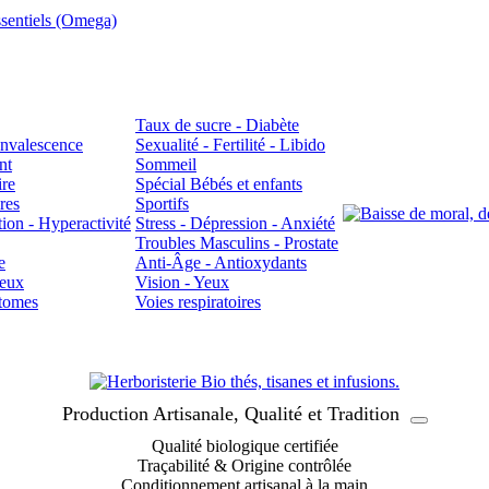
sentiels (Omega)
Taux de sucre - Diabète
Convalescence
Sexualité - Fertilité - Libido
nt
Sommeil
ire
Spécial Bébés et enfants
res
Sportifs
ion - Hyperactivité
Stress - Dépression - Anxiété
Troubles Masculins - Prostate
e
Anti-Âge - Antioxydants
veux
Vision - Yeux
atomes
Voies respiratoires
Production Artisanale, Qualité et Tradition
Qualité biologique certifiée
Traçabilité & Origine contrôlée
Conditionnement artisanal à la main