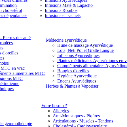
 voies urinaires
Infusions Ayurvédiques
limination
Infusions Maté & Lapacho
u cholestérol
Infusions Rooibos
des dépendances
Infusions en sachets
- Pierres de santé
Médecine ayurvédique
 roulées
Huile de massage Ayurvédique
ts
Lota, Neti Pot et Gratte Langue
 d'oreilles
Infusions Ayurvédiques
tes
Plantes médicinales Ayurvédiques en v
noise
Compléments alimentaires Ayurvédiqu
s MTC en vrac
Bougies d'oreilles
ments alimentaires MTC
Hygiène Ayurvédique
ignons MTC
Encens Ayurvédiques
érindienne
Herbes & Plantes à Vaporiser
thniques
Votre besoin ?
Allergies
Anti-Moustiques - Piqûres
Articulations - Muscles - Tendons
de gemmothérapie
Cholestérol - Cardiovasculaire