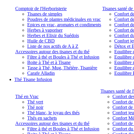
Comptoir de l'Herboristerie
Tisanes santé de 
Tisanes de simples
Confort de
Poudres de plantes médicinales en vrac
Confort de
Epices en vrac, aromates et condiments
Confort de
Herbes à vaporiser
Confort de
Herbes et Elixir du Suédois
Confort d
Huile de CBD
Confort j
Liste de nos actifs de A à Z
Détox et E
Accessoires autour des tisanes et du thé
Equilibre 
Filtre à thé et Boules à Thé et Infusion
Equilibre 
Boite à Thé et à Tisane
Equilibre
Tasse à Thé, Mug, Théière, Tisanière
Equilibre 
Carafe Alladin
Equilibre P
Thé Tisane Infusion
Tisanes santé de l
Thé en Vrac
Confort des
Thé vert
Confort de 
Thé noir
Confort de 
Thé blanc, le joyau des thés
Confort je
Thés en sachets
Confort M
Accessoires autour des tisanes et du thé
Confort de 
Filtre à thé et Boules à Thé et Infusion
Confort du