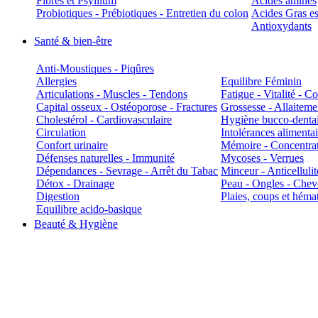
Fibres et Psyllium
Acides aminés
Probiotiques - Prébiotiques - Entretien du colon
Acides Gras es
Antioxydants
Santé & bien-être
Anti-Moustiques - Piqûres
Allergies
Equilibre Féminin
Articulations - Muscles - Tendons
Fatigue - Vitalité - 
Capital osseux - Ostéoporose - Fractures
Grossesse - Allaiteme
Cholestérol - Cardiovasculaire
Hygiène bucco-denta
Circulation
Intolérances alimentai
Confort urinaire
Mémoire - Concentrat
Défenses naturelles - Immunité
Mycoses - Verrues
Dépendances - Sevrage - Arrêt du Tabac
Minceur - Anticellulit
Détox - Drainage
Peau - Ongles - Che
Digestion
Plaies, coups et hém
Equilibre acido-basique
Beauté & Hygiène