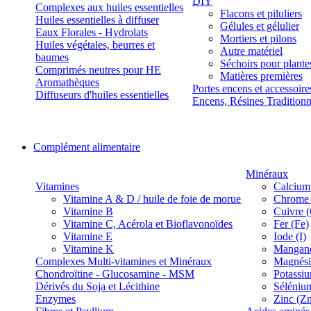
DIY
Complexes aux huiles essentielles
Flacons et piluliers
Huiles essentielles à diffuser
Gélules et gélulier
Eaux Florales - Hydrolats
Mortiers et pilons
Huiles végétales, beurres et
Autre matériel
baumes
Séchoirs pour plante
Comprimés neutres pour HE
Matières premières
Aromathèques
Portes encens et accessoire
Diffuseurs d'huiles essentielles
Encens, Résines Tradition
Complément alimentaire
Minéraux
Vitamines
Calcium
Vitamine A & D / huile de foie de morue
Chrome 
Vitamine B
Cuivre 
Vitamine C, Acérola et Bioflavonoïdes
Fer (Fe)
Vitamine E
Iode (I)
Vitamine K
Manganè
Complexes Multi-vitamines et Minéraux
Magnés
Chondroïtine - Glucosamine - MSM
Potassi
Dérivés du Soja et Lécithine
Séléniu
Enzymes
Zinc (Z