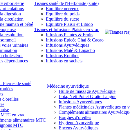
'Herboristerie
Tisanes santé de l'Herboriste (suite)
 articulations
Equilibre nerveux
la digestion
Equilibre du poids
la circulation
Equilibre du sucre
une maman et bébé
Equilibre Plaisir et Libido
énopause
Tisanes et Infusions Plaisirs en vrac
la respiration
Infusions Plantes & Fruits
 sommeil
Infusions Epicée Chai & Cacao
 voies urinaires
Infusions Ayurvédiques
limination
Infusions Maté & Lapacho
u cholestérol
Infusions Rooibos
des dépendances
Infusions en sachets
- Pierres de santé
Médecine ayurvédique
 roulées
Huile de massage Ayurvédique
ts
Lota, Neti Pot et Gratte Langue
 d'oreilles
Infusions Ayurvédiques
tes
Plantes médicinales Ayurvédiques en v
noise
Compléments alimentaires Ayurvédiqu
s MTC en vrac
Bougies d'oreilles
ments alimentaires MTC
Hygiène Ayurvédique
ignons MTC
Encens Ayurvédiques