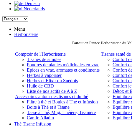
Deutsch
Nederlands
Menu
Herboristerie
Partout en France Herboristerie du Va
Comptoir de l'Herboristerie
Tisanes santé de 
Tisanes de simples
Confort de
Poudres de plantes médicinales en vrac
Confort de
Epices en vrac, aromates et condiments
Confort de
Herbes à vaporiser
Confort de
Herbes et Elixir du Suédois
Confort d
Huile de CBD
Confort j
Liste de nos actifs de A à Z
Détox et E
Accessoires autour des tisanes et du thé
Equilibre 
Filtre à thé et Boules à Thé et Infusion
Equilibre 
Boite à Thé et à Tisane
Equilibre
Tasse à Thé, Mug, Théière, Tisanière
Equilibre 
Carafe Alladin
Equilibre P
Thé Tisane Infusion