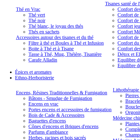
Tisanes santé de l
Thé en Vrac
Confort des
Thé vert
Confort de 
Thé noir
Confort de 
Thé blanc, le joyau des thés
Confort je
Thés en sachets
Confort M
Accessoires autour des tisanes et du thé
Confort de 
Filtre à thé et Boules à Thé et Infusion
Confort du
Boite à Thé et à Tisane
Confort des
Tasse à Thé, Mug, Théière, Tisanière
Détox et E
Carafe Alladin
Equilibre d
Equilibre 
Épices et aromates
Ethno-Herboristerie
Lithothérapie 
Encens, Résines Traditionnelles & Fumigation
Pierres
Bâtons - Smudge de Fumigation
Bracele
Encens en vrac
Boucles
Portes encens et accessoires de fumigation
Orgoni
Bois de Cade & Accessoires
Médecine chi
Baguettes d'encens
Plante
Cônes d'encens et Briques d'encens
Complé
Parfums d'ambiance
Champ
Herbes, racines et bois sacrés