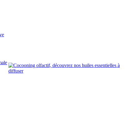
ve
male