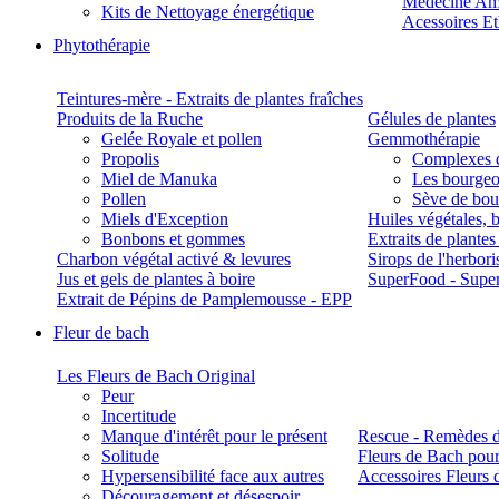
Médecine Am
Kits de Nettoyage énergétique
Acessoires E
Phytothérapie
Teintures-mère - Extraits de plantes fraîches
Produits de la Ruche
Gélules de plantes
Gelée Royale et pollen
Gemmothérapie
Propolis
Complexes 
Miel de Manuka
Les bourgeo
Pollen
Sève de boul
Miels d'Exception
Huiles végétales, 
Bonbons et gommes
Extraits de plante
Charbon végétal activé & levures
Sirops de l'herbori
Jus et gels de plantes à boire
SuperFood - Supe
Extrait de Pépins de Pamplemousse - EPP
Fleur de bach
Les Fleurs de Bach Original
Peur
Incertitude
Manque d'intérêt pour le présent
Rescue - Remèdes d
Solitude
Fleurs de Bach pour
Hypersensibilité face aux autres
Accessoires Fleurs 
Découragement et désespoir