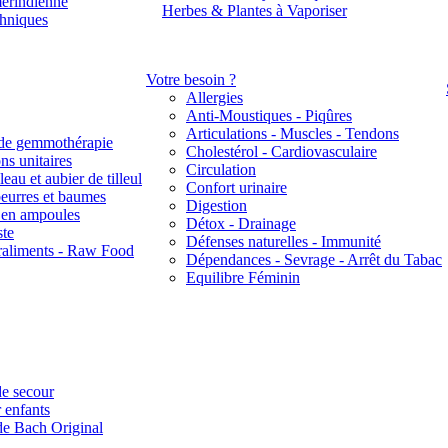
érindienne
Herbes & Plantes à Vaporiser
thniques
Votre besoin ?
Allergies
Anti-Moustiques - Piqûres
Articulations - Muscles - Tendons
de gemmothérapie
Cholestérol - Cardiovasculaire
ns unitaires
Circulation
eau et aubier de tilleul
Confort urinaire
beurres et baumes
Digestion
s en ampoules
Détox - Drainage
ste
Défenses naturelles - Immunité
raliments - Raw Food
Dépendances - Sevrage - Arrêt du Tabac
Equilibre Féminin
e secour
 enfants
de Bach Original