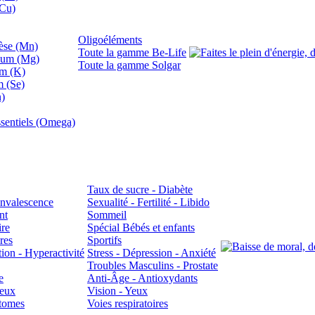
(Cu)
Oligoéléments
se (Mn)
Toute la gamme Be-Life
ium (Mg)
Toute la gamme Solgar
um (K)
m (Se)
n)
sentiels (Omega)
Taux de sucre - Diabète
Convalescence
Sexualité - Fertilité - Libido
nt
Sommeil
ire
Spécial Bébés et enfants
res
Sportifs
ion - Hyperactivité
Stress - Dépression - Anxiété
Troubles Masculins - Prostate
e
Anti-Âge - Antioxydants
veux
Vision - Yeux
atomes
Voies respiratoires