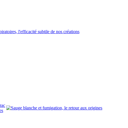
rac
es