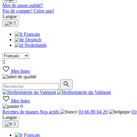
Mot de passe oublié?
Pas de compte? Créer une!
Langue :

Français
Deutsch
Nederlands

Mes listes
Mes listes
0
Recettes de tisanes
Nos actifs
03 66 89 04 29
01
Langue :

Français