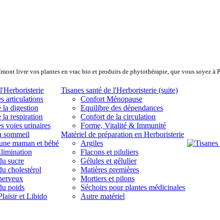
lmont livre vos plantes en vrac bio et produits de phytothérapie, que vous soyez à 
l'Herboristerie
Tisanes santé de l'Herboristerie (suite)
s articulations
Confort Ménopause
 la digestion
Equilibre des dépendances
 la respiration
Confort de la circulation
s voies urinaires
Forme, Vitalité & Immunité
u sommeil
Matériel de préparation en Herboristerie
eune maman et bébé
Argiles
limination
Flacons et piluliers
du sucre
Gélules et gélulier
du cholestérol
Matières premières
 nerveux
Mortiers et pilons
du poids
Séchoirs pour plantes médicinales
laisir et Libido
Autre matériel