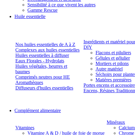
Sensibilité à ce que vivent les autres
Gamme Rescue
Huile essentielle
Ingrédients et matériel pou
Nos huiles essentielles de A à Z
DIY
Complexes aux huiles essentielles
Flacons et piluliers
Huiles essentielles à diffuser
Gélules et gélulier
Eaux Florales - Hydrolats
Mortiers et pilons
Huiles végétales, beurres et
Autre matériel
baumes
Séchoirs pour plante
Comprimés neutres pour HE
Matières premières
Aromathèques
Portes encens et accessoire
Diffuseurs d'huiles essentielles
Encens, Résines Tradition
Complément alimentaire
Minéraux
Vitamines
Calcium
Vitamine A & D / huile de foie de morue
Chrome 