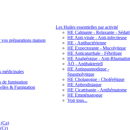
Les Huiles essentielles par activité
HE Calmante - Relaxante - Sédati
HE Anti-virale - Anti-infectieuse
r vos préparations maison
HE - Antibactérienne
HE Expectorante - Mucolytique
HE Anticatarrhale - Fébrifuge
HE Analgésique - Anti-Rhumatis
ÄÖ - Antibakteriell
HE Antispasmodique -
s médicinales
Spasmolytique
HE Cholagogue - Cholérétique
s de fumigation
HE Aphrodisiaque
nelles & Fumigation
HE Cicatrisante - Antihématome
HE Emménagogue
Voir tous...
 (Ca)
(Cr)