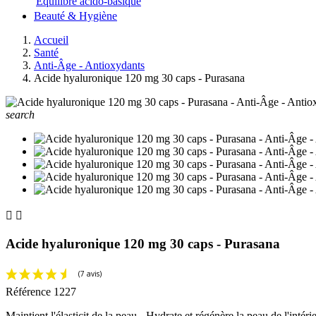
Equilibre acido-basique
Beauté & Hygiène
Accueil
Santé
Anti-Âge - Antioxydants
Acide hyaluronique 120 mg 30 caps - Purasana
search


Acide hyaluronique 120 mg 30 caps - Purasana
Référence
1227
Maintient l'élasticit de la peau - Hydrate et régénère la peau de l'intérie