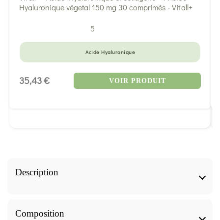
5
Acide Hyaluronique
35,43 €
VOIR PRODUIT
Description
Solgar vous propose l'acide hyaluronique 120 mg. Ce
complément alimentaire innovant associe de l'acide
Composition
hyaluronique, de la chondroîtine, du collagène hydrolysé