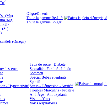
(Cu)
Oligoéléments
se (Mn)
Toute la gamme Be-Life
ium (Mg)
Toute la gamme Solgar
um (K)
m (Se)
n)
sentiels (Omega)
Taux de sucre - Diabète
Convalescence
Sexualité - Fertilité - Libido
nt
Sommeil
ire
Spécial Bébés et enfants
res
Sportifs
ion - Hyperactivité
Stress - Dépression - Anxiété
Troubles Masculins - Prostate
e
Anti-Âge - Antioxydants
veux
Vision - Yeux
atomes
Voies respiratoires