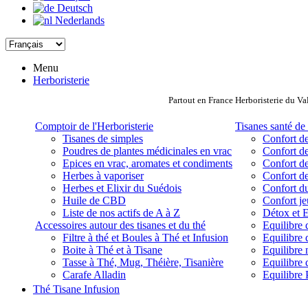
Deutsch
Nederlands
Menu
Herboristerie
Partout en France Herboristerie du Va
Comptoir de l'Herboristerie
Tisanes santé de 
Tisanes de simples
Confort de
Poudres de plantes médicinales en vrac
Confort de
Epices en vrac, aromates et condiments
Confort de
Herbes à vaporiser
Confort de
Herbes et Elixir du Suédois
Confort d
Huile de CBD
Confort j
Liste de nos actifs de A à Z
Détox et E
Accessoires autour des tisanes et du thé
Equilibre 
Filtre à thé et Boules à Thé et Infusion
Equilibre 
Boite à Thé et à Tisane
Equilibre
Tasse à Thé, Mug, Théière, Tisanière
Equilibre 
Carafe Alladin
Equilibre P
Thé Tisane Infusion