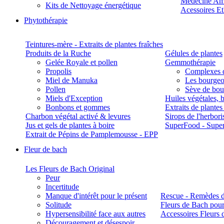
Médecine Am
Kits de Nettoyage énergétique
Acessoires E
Phytothérapie
Teintures-mère - Extraits de plantes fraîches
Produits de la Ruche
Gélules de plantes
Gelée Royale et pollen
Gemmothérapie
Propolis
Complexes 
Miel de Manuka
Les bourgeo
Pollen
Sève de boul
Miels d'Exception
Huiles végétales, 
Bonbons et gommes
Extraits de plante
Charbon végétal activé & levures
Sirops de l'herbori
Jus et gels de plantes à boire
SuperFood - Supe
Extrait de Pépins de Pamplemousse - EPP
Fleur de bach
Les Fleurs de Bach Original
Peur
Incertitude
Manque d'intérêt pour le présent
Rescue - Remèdes d
Solitude
Fleurs de Bach pour
Hypersensibilité face aux autres
Accessoires Fleurs 
Découragement et désespoir