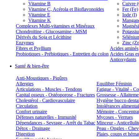
Vitamine B
Cuivre 
Vitamine C, Acérola et Bioflavonoïdes
Fer (Fe)
Vitamine E
Iode (I)
Vitamine K
Manganè
Complexes Multi-vitamines et Minéraux
Magnés
Chondroïtine - Glucosamine - MSM
Potassi
Dérivés du Soja et Lécithine
Séléniu
Enzymes
Zinc (Z
Fibres et Psyllium
Acides aminés
Probiotiques - Prébiotiques - Entretien du colon
Acides Gras es
Antioxydants
Santé & bien-être
Anti-Moustiques - Piqûres
Allergies
Equilibre Féminin
Articulations - Muscles - Tendons
Fatigue - Vitalité - 
Capital osseux - Ostéoporose - Fractures
Grossesse - Allaiteme
Cholestérol - Cardiovasculaire
Hygiène bucco-denta
Circulation
Intolérances alimentai
Confort urinaire
Mémoire - Concentrat
Défenses naturelles - Immunité
Mycoses - Verrues
Dépendances - Sevrage - Arrêt du Tabac
Minceur - Anticellulit
Détox - Drainage
Peau - Ongles - Che
Digestion
Plaies, coups et hém