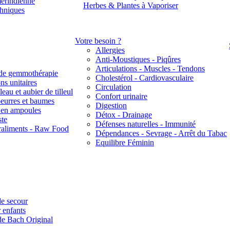
érindienne
Herbes & Plantes à Vaporiser
thniques
Votre besoin ?
Allergies
Anti-Moustiques - Piqûres
Articulations - Muscles - Tendons
de gemmothérapie
Cholestérol - Cardiovasculaire
ns unitaires
Circulation
eau et aubier de tilleul
Confort urinaire
beurres et baumes
Digestion
s en ampoules
Détox - Drainage
ste
Défenses naturelles - Immunité
raliments - Raw Food
Dépendances - Sevrage - Arrêt du Tabac
Equilibre Féminin
e secour
 enfants
de Bach Original