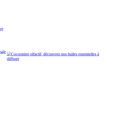
ve
male