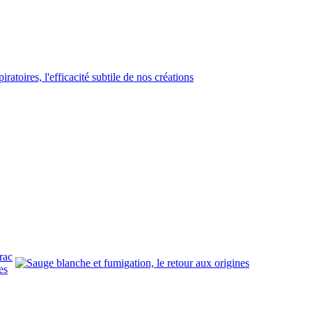
rac
es