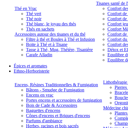
Tisanes santé de l
Thé en Vrac
Confort des
Thé vert
Confort de 
Thé noir
Confort de 
Thé blanc, le joyau des thés
Confort je
Thés en sachets
Confort M
Accessoires autour des tisanes et du thé
Confort de 
Filtre à thé et Boules à Thé et Infusion
Confort du
Boite à Thé et à Tisane
Confort des
Tasse à Thé, Mug, Théière, Tisanière
Détox et E
Carafe Alladin
Equilibre d
Equilibre 
Épices et aromates
Ethno-Herboristerie
Lithothérapie 
Encens, Résines Traditionnelles & Fumigation
Pierres
Bâtons - Smudge de Fumigation
Bracele
Encens en vrac
Boucles
Portes encens et accessoires de fumigation
Orgoni
Bois de Cade & Accessoires
Médecine chi
Baguettes d'encens
Plante
Cônes d'encens et Briques d'encens
Complé
Parfums d'ambiance
Champ
Herbes, racines et bois sacrés