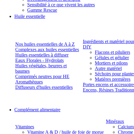
Sensibilité à ce que vivent les autres
Gamme Rescue
Huile essentielle
Ingrédients et matériel pou
Nos huiles essentielles de A à Z
DIY
Complexes aux huiles essentielles
Flacons et piluliers
Huiles essentielles à diffuser
Gélules et gélulier
Eaux Florales - Hydrolats
Mortiers et pilons
Huiles végétales, beurres et
Autre matériel
baumes
Séchoirs pour plante
Comprimés neutres pour HE
Matières premières
Aromathèques
Portes encens et accessoire
Diffuseurs d'huiles essentielles
Encens, Résines Tradition
Complément alimentaire
Minéraux
Vitamines
Calcium
Vitamine A & D / huile de foie de morue
Chrome 