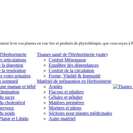
lmont livre vos plantes en vrac bio et produits de phytothérapie, que vous soyez à 
l'Herboristerie
Tisanes santé de l'Herboristerie (suite)
s articulations
Confort Ménopause
 la digestion
Equilibre des dépendances
 la respiration
Confort de la circulation
s voies urinaires
Forme, Vitalité & Immunité
u sommeil
Matériel de préparation en Herboristerie
eune maman et bébé
Argiles
limination
Flacons et piluliers
du sucre
Gélules et gélulier
du cholestérol
Matières premières
 nerveux
Mortiers et pilons
du poids
Séchoirs pour plantes médicinales
laisir et Libido
Autre matériel