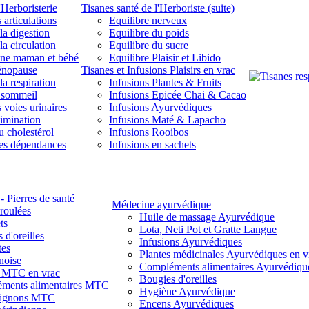
'Herboristerie
Tisanes santé de l'Herboriste (suite)
 articulations
Equilibre nerveux
la digestion
Equilibre du poids
la circulation
Equilibre du sucre
une maman et bébé
Equilibre Plaisir et Libido
énopause
Tisanes et Infusions Plaisirs en vrac
la respiration
Infusions Plantes & Fruits
 sommeil
Infusions Epicée Chai & Cacao
 voies urinaires
Infusions Ayurvédiques
limination
Infusions Maté & Lapacho
u cholestérol
Infusions Rooibos
des dépendances
Infusions en sachets
- Pierres de santé
Médecine ayurvédique
 roulées
Huile de massage Ayurvédique
ts
Lota, Neti Pot et Gratte Langue
 d'oreilles
Infusions Ayurvédiques
tes
Plantes médicinales Ayurvédiques en v
noise
Compléments alimentaires Ayurvédiqu
s MTC en vrac
Bougies d'oreilles
ments alimentaires MTC
Hygiène Ayurvédique
ignons MTC
Encens Ayurvédiques