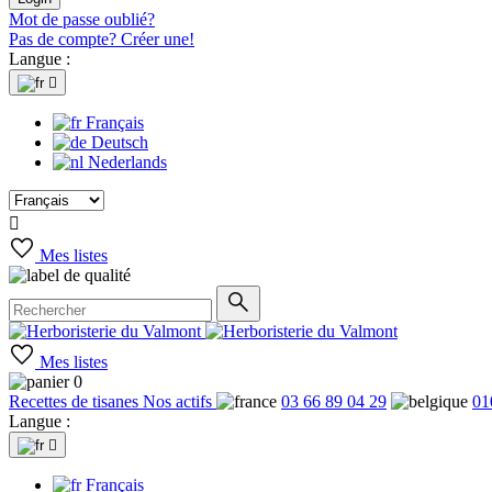
Mot de passe oublié?
Pas de compte? Créer une!
Langue :

Français
Deutsch
Nederlands

Mes listes
Mes listes
0
Recettes de tisanes
Nos actifs
03 66 89 04 29
01
Langue :

Français