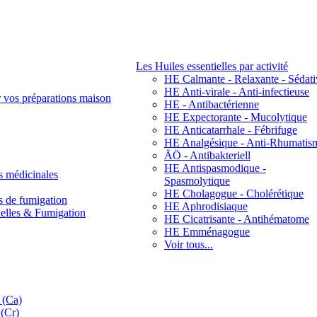
Les Huiles essentielles par activité
HE Calmante - Relaxante - Sédati
HE Anti-virale - Anti-infectieuse
r vos préparations maison
HE - Antibactérienne
HE Expectorante - Mucolytique
HE Anticatarrhale - Fébrifuge
HE Analgésique - Anti-Rhumatis
ÄÖ - Antibakteriell
HE Antispasmodique -
s médicinales
Spasmolytique
HE Cholagogue - Cholérétique
s de fumigation
HE Aphrodisiaque
nelles & Fumigation
HE Cicatrisante - Antihématome
HE Emménagogue
Voir tous...
 (Ca)
(Cr)