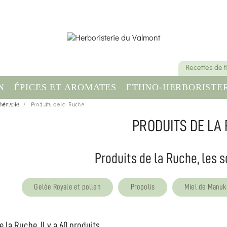
Recettes de 
N
ÉPICES ET AROMATES
ETHNO-HERBORISTER
thérapie
OMPLÉMENT ALIMENTAIRE
Produits de la Ruche
SANTÉ & BIEN-ÊT
PRODUITS DE LA
Produits de la Ruche, les 
Gelée Royale et pollen
Propolis
Miel de Manuk
 la Ruche, Il y a 60 produits.