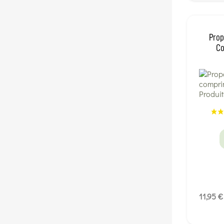
Prop
Co
11,95 €