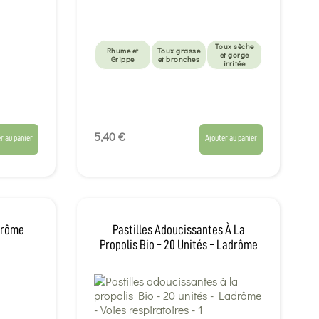
Toux sèche
Rhume et
Toux grasse
et gorge
Grippe
et bronches
irritée
5,40 €
r au panier
Ajouter au panier
adrôme
Pastilles Adoucissantes À La
Propolis Bio - 20 Unités - Ladrôme