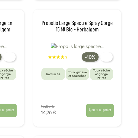
rge En
Propolis Large Spectre Spray Gorge
algem
15 Ml Bio - Herbalgem
-10%
ux sèche
Toux sèche
Toux grasse
t gorge
Immunité
et gorge
et bronches
irritée
irritée
15,85 €
r au panier
Ajouter au panier
14,26 €