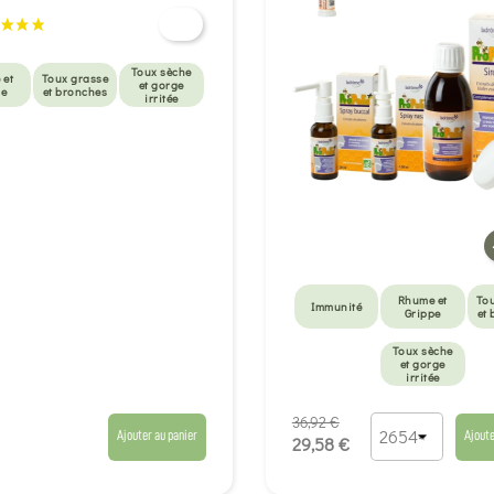
Toux sèche
 et
Toux grasse
et gorge
pe
et bronches
irritée
Rhume et
To
Immunité
Grippe
et
Toux sèche
et gorge
irritée
36,92 €
Ajouter au panier
Ajoute
29,58 €