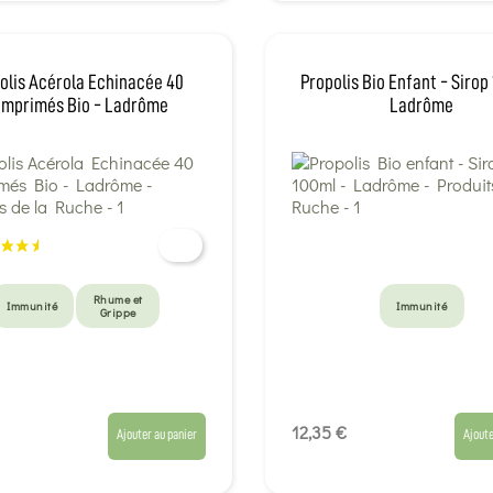
olis Acérola Echinacée 40
Propolis Bio Enfant - Sirop
mprimés Bio - Ladrôme
Ladrôme
Rhume et
Immunité
Immunité
Grippe
12,35 €
Ajouter au panier
Ajoute