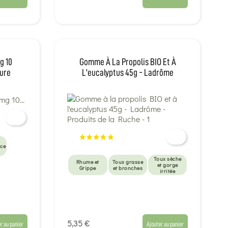
g 10
Gomme À La Propolis BIO Et À
ure
L'eucalyptus 45g - Ladrôme
nce
Toux sèche
Rhume et
Toux grasse
et gorge
Grippe
et bronches
irritée
5,35 €
r au panier
Ajouter au panier