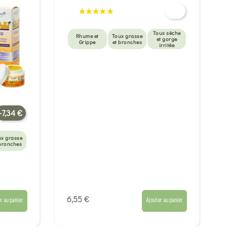
Toux sèche
Rhume et
Toux grasse
et gorge
Grippe
et bronches
irritée
-7,34 €
ux grasse
 bronches
6,55 €
r au panier
Ajouter au panier