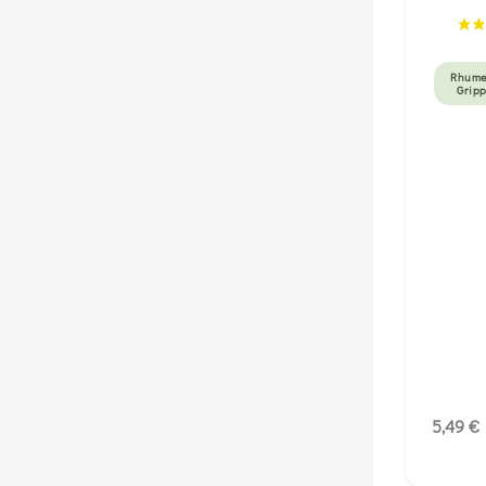
Rhume
Grip
5,49 €