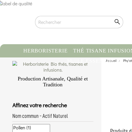
HERBORISTERIE
THÉ TISANE INFUSIO
HUILE ESSENTIELLE
Accueil
Phyto
C
Production Artisanale, Qualité et
Tradition
Qualité biologique certifiée
Traçabilité & Origine contrôlée
Affinez votre recherche
Conditionnement artisanal à la main
En savoir plus...
Nom commun - Actif Naturel
Produits de