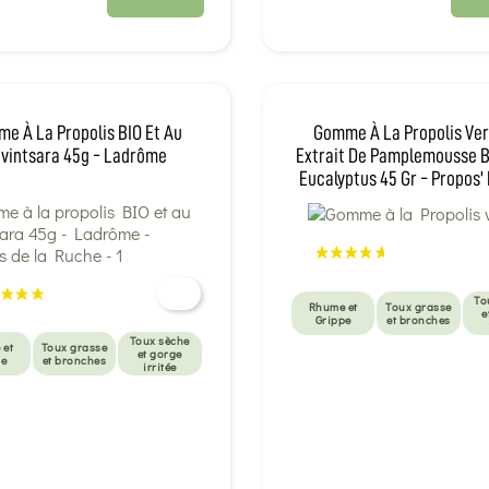
e À La Propolis BIO Et Au
Gomme À La Propolis Ver
vintsara 45g - Ladrôme
Extrait De Pamplemousse B
Eucalyptus 45 Gr - Propos'
To
Rhume et
Toux grasse
e
Grippe
et bronches
Toux sèche
 et
Toux grasse
et gorge
pe
et bronches
irritée