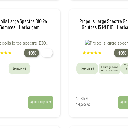
olis Large Spectre BIO 24
Propolis Large Spectre Go
Gommes - Herbalgem
Gouttes 15 Ml BIO - Herb
-10%
-10%
To
Toux grasse
Immunité
Immunité
e
et bronches
15,85 €
Ajouter au panier
Ajoute
14,26 €