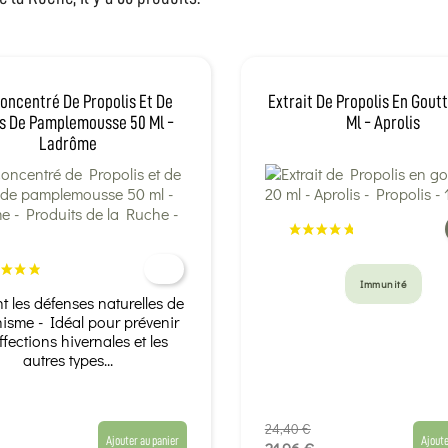
oncentré De Propolis Et De
Extrait De Propolis En Goutt
s De Pamplemousse 50 Ml -
Ml - Aprolis
Ladrôme
Immunité
t les défenses naturelles de
nisme - Idéal pour prévenir
ffections hivernales et les
autres types...
24,40 €
Ajouter au panier
Ajoute