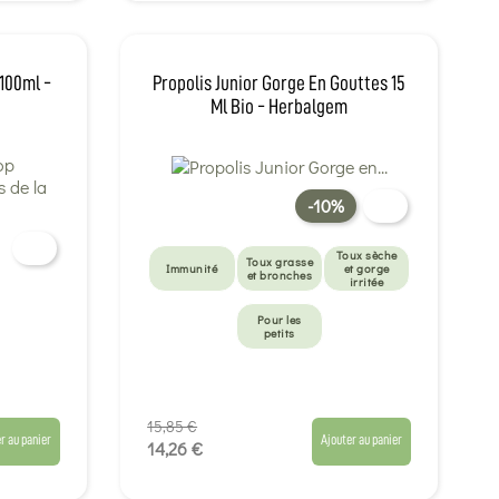
 100ml -
Propolis Junior Gorge En Gouttes 15
Ml Bio - Herbalgem
-10%
Toux sèche
Toux grasse
Immunité
et gorge
et bronches
irritée
Pour les
petits
15,85 €
r au panier
Ajouter au panier
14,26 €