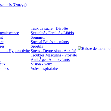
sentiels (Omega)
Taux de sucre - Diabète
Convalescence
Sexualité - Fertilité - Libido
nt
Sommeil
ire
Spécial Bébés et enfants
res
Sportifs
ion - Hyperactivité
Stress - Dépression - Anxiété
Troubles Masculins - Prostate
e
Anti-Âge - Antioxydants
veux
Vision - Yeux
atomes
Voies respiratoires