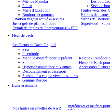
Miel de Manuka
Les bourgeo
Pollen
Sève de boul
Miels d'Exception
Huiles végétales, 
Bonbons et gommes
Extraits de plante
Charbon végétal activé & levures
Sirops de l'herbori
Jus et gels de plantes à boire
SuperFood - Supe
Extrait de Pépins de Pamplemousse - EPP
Fleur de bach
Les Fleurs de Bach Original
Peur
Incertitude
Manque d'intérêt pour le présent
Rescue - Remèdes d
Solitude
Fleurs de Bach pour
Hypersensibilité face aux autres
Accessoires Fleurs 
Découragement et désespoir
Sensibilité à ce que vivent les autres
Gamme Rescue
Huile essentielle
Ingrédients et matériel pou
Nos huiles essentielles de A à Z