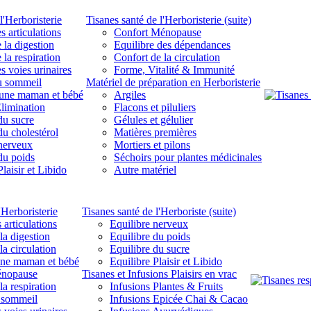
l'Herboristerie
Tisanes santé de l'Herboristerie (suite)
s articulations
Confort Ménopause
 la digestion
Equilibre des dépendances
 la respiration
Confort de la circulation
s voies urinaires
Forme, Vitalité & Immunité
u sommeil
Matériel de préparation en Herboristerie
eune maman et bébé
Argiles
limination
Flacons et piluliers
du sucre
Gélules et gélulier
du cholestérol
Matières premières
 nerveux
Mortiers et pilons
du poids
Séchoirs pour plantes médicinales
laisir et Libido
Autre matériel
'Herboristerie
Tisanes santé de l'Herboriste (suite)
 articulations
Equilibre nerveux
la digestion
Equilibre du poids
la circulation
Equilibre du sucre
une maman et bébé
Equilibre Plaisir et Libido
énopause
Tisanes et Infusions Plaisirs en vrac
la respiration
Infusions Plantes & Fruits
 sommeil
Infusions Epicée Chai & Cacao