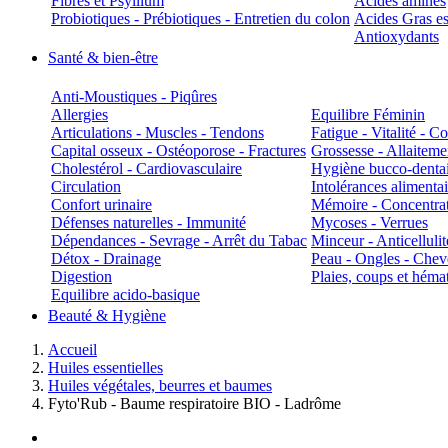
Fibres et Psyllium
Acides aminés
Probiotiques - Prébiotiques - Entretien du colon
Acides Gras es
Antioxydants
Santé & bien-être
Anti-Moustiques - Piqûres
Allergies
Equilibre Féminin
Articulations - Muscles - Tendons
Fatigue - Vitalité - 
Capital osseux - Ostéoporose - Fractures
Grossesse - Allaiteme
Cholestérol - Cardiovasculaire
Hygiène bucco-denta
Circulation
Intolérances alimentai
Confort urinaire
Mémoire - Concentrat
Défenses naturelles - Immunité
Mycoses - Verrues
Dépendances - Sevrage - Arrêt du Tabac
Minceur - Anticellulit
Détox - Drainage
Peau - Ongles - Che
Digestion
Plaies, coups et hém
Equilibre acido-basique
Beauté & Hygiène
Accueil
Huiles essentielles
Huiles végétales, beurres et baumes
Fyto'Rub - Baume respiratoire BIO - Ladrôme