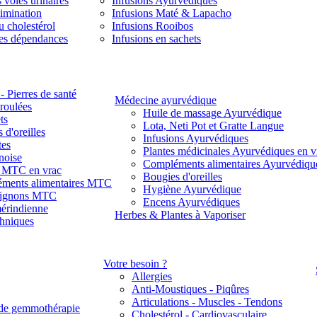
 voies urinaires
Infusions Ayurvédiques
limination
Infusions Maté & Lapacho
u cholestérol
Infusions Rooibos
des dépendances
Infusions en sachets
- Pierres de santé
Médecine ayurvédique
 roulées
Huile de massage Ayurvédique
ts
Lota, Neti Pot et Gratte Langue
 d'oreilles
Infusions Ayurvédiques
tes
Plantes médicinales Ayurvédiques en v
noise
Compléments alimentaires Ayurvédiqu
s MTC en vrac
Bougies d'oreilles
ments alimentaires MTC
Hygiène Ayurvédique
ignons MTC
Encens Ayurvédiques
érindienne
Herbes & Plantes à Vaporiser
thniques
Votre besoin ?
Allergies
Anti-Moustiques - Piqûres
Articulations - Muscles - Tendons
de gemmothérapie
Cholestérol - Cardiovasculaire