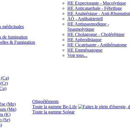
HE Expectorante - Mucolytique
HE Anticatarrhale - Fébrifuge
HE Analgésique - Anti-Rhumatis
ÄÖ - Antibakteriell
HE Antispasmodique -
s médicinales
Spasmolytique
HE Cholagogue - Cholérétique
s de fumigation
HE Aphrodisiaque
nelles & Fumigation
HE Cicatrisante - Antihématome
HE Emménagogue
Voir tous...
 (Ca)
(Cr)
(Cu)
Oligoéléments
se (Mn)
Toute la gamme Be-Life
ium (Mg)
Toute la gamme Solgar
um (K)
m (Se)
n)