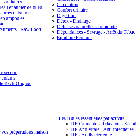
ns unitaires
Circulation
eau et aubier de tilleul
Confort urinaire
beurres et baumes
Digestion
s en ampoules
Détox - Drainage
ste
Défenses naturelles - Immunité
raliments - Raw Food
Dépendances - Sevrage - Arrêt du Tabac
Equilibre Féminin
e secour
 enfants
de Bach Original
Les Huiles essentielles par activité
HE Calmante - Relaxante - Sédati
HE Anti-virale - Anti-infectieuse
r vos préparations maison
HE - Antibactérienne