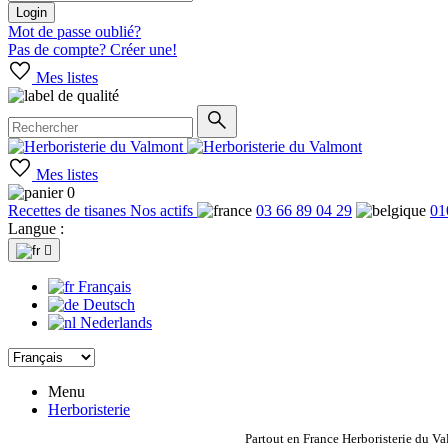
Login
Mot de passe oublié?
Pas de compte? Créer une!
Mes listes
Mes listes
0
Recettes de tisanes
Nos actifs
03 66 89 04 29
01
Langue :

Français
Deutsch
Nederlands
Menu
Herboristerie
Partout en France Herboristerie du Va