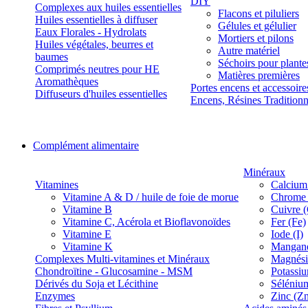
DIY
Complexes aux huiles essentielles
Flacons et piluliers
Huiles essentielles à diffuser
Gélules et gélulier
Eaux Florales - Hydrolats
Mortiers et pilons
Huiles végétales, beurres et
Autre matériel
baumes
Séchoirs pour plante
Comprimés neutres pour HE
Matières premières
Aromathèques
Portes encens et accessoire
Diffuseurs d'huiles essentielles
Encens, Résines Tradition
Complément alimentaire
Minéraux
Vitamines
Calcium
Vitamine A & D / huile de foie de morue
Chrome 
Vitamine B
Cuivre 
Vitamine C, Acérola et Bioflavonoïdes
Fer (Fe)
Vitamine E
Iode (I)
Vitamine K
Manganè
Complexes Multi-vitamines et Minéraux
Magnés
Chondroïtine - Glucosamine - MSM
Potassi
Dérivés du Soja et Lécithine
Séléniu
Enzymes
Zinc (Z