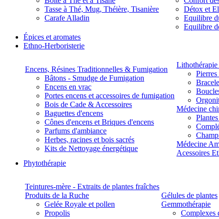
Boite à Thé et à Tisane
Confort des
Tasse à Thé, Mug, Théière, Tisanière
Détox et E
Carafe Alladin
Equilibre d
Equilibre 
Épices et aromates
Ethno-Herboristerie
Lithothérapie 
Encens, Résines Traditionnelles & Fumigation
Pierres
Bâtons - Smudge de Fumigation
Bracele
Encens en vrac
Boucles
Portes encens et accessoires de fumigation
Orgoni
Bois de Cade & Accessoires
Médecine chi
Baguettes d'encens
Plante
Cônes d'encens et Briques d'encens
Complé
Parfums d'ambiance
Champ
Herbes, racines et bois sacrés
Médecine Am
Kits de Nettoyage énergétique
Acessoires E
Phytothérapie
Teintures-mère - Extraits de plantes fraîches
Produits de la Ruche
Gélules de plantes
Gelée Royale et pollen
Gemmothérapie
Propolis
Complexes 