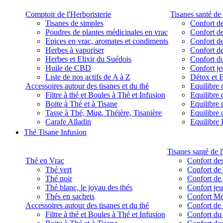
Comptoir de l'Herboristerie
Tisanes santé de 
Tisanes de simples
Confort de
Poudres de plantes médicinales en vrac
Confort de
Epices en vrac, aromates et condiments
Confort de
Herbes à vaporiser
Confort de
Herbes et Elixir du Suédois
Confort d
Huile de CBD
Confort j
Liste de nos actifs de A à Z
Détox et E
Accessoires autour des tisanes et du thé
Equilibre 
Filtre à thé et Boules à Thé et Infusion
Equilibre 
Boite à Thé et à Tisane
Equilibre
Tasse à Thé, Mug, Théière, Tisanière
Equilibre 
Carafe Alladin
Equilibre P
Thé Tisane Infusion
Tisanes santé de l
Thé en Vrac
Confort des
Thé vert
Confort de 
Thé noir
Confort de 
Thé blanc, le joyau des thés
Confort je
Thés en sachets
Confort M
Accessoires autour des tisanes et du thé
Confort de 
Filtre à thé et Boules à Thé et Infusion
Confort du