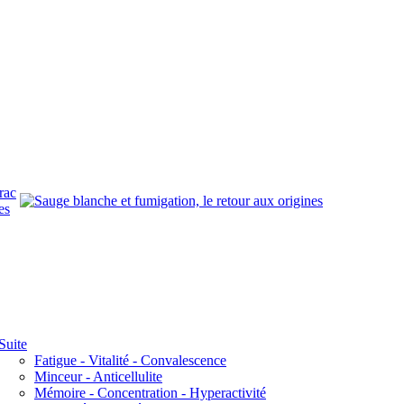
rac
es
Suite
Fatigue - Vitalité - Convalescence
Minceur - Anticellulite
Mémoire - Concentration - Hyperactivité