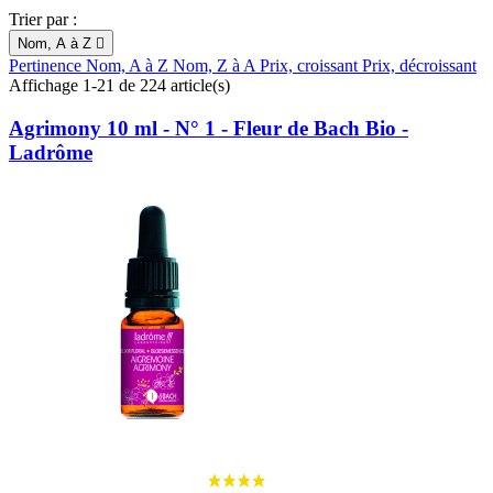
Trier par :
Nom, A à Z

Pertinence
Nom, A à Z
Nom, Z à A
Prix, croissant
Prix, décroissant
Affichage 1-21 de 224 article(s)
Agrimony 10 ml - N° 1 - Fleur de Bach Bio -
Ladrôme