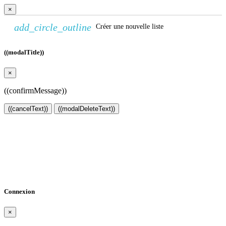
×
add_circle_outline
Créer une nouvelle liste
((modalTitle))
×
((confirmMessage))
((cancelText))
((modalDeleteText))
Créer une liste d'envies
×
Nom de la liste d'envies
Annuler
Créer une liste d'envies
Connexion
×