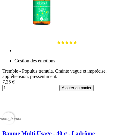
Gestion des émotions
Tremble - Populus tremula. Crainte vague et imprécise,
appréhension, pressentiment.
7,25 €
Ajouter au panier
vorite_border
Baume Multi-Usage - 40 g - Ladrôme