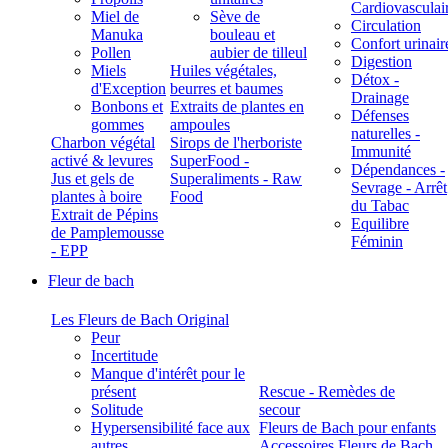
Cardiovasculai
Miel de
Sève de
Circulation
Manuka
bouleau et
Confort urinair
Pollen
aubier de tilleul
Digestion
Miels
Huiles végétales,
Détox -
d'Exception
beurres et baumes
Drainage
Bonbons et
Extraits de plantes en
Défenses
gommes
ampoules
naturelles -
Charbon végétal
Sirops de l'herboriste
Immunité
activé & levures
SuperFood -
Dépendances -
Jus et gels de
Superaliments - Raw
Sevrage - Arrêt
plantes à boire
Food
du Tabac
Extrait de Pépins
Equilibre
de Pamplemousse
Féminin
- EPP
Fleur de bach
Les Fleurs de Bach Original
Peur
Incertitude
Manque d'intérêt pour le
présent
Rescue - Remèdes de
Solitude
secour
Hypersensibilité face aux
Fleurs de Bach pour enfants
autres
Accessoires Fleurs de Bach