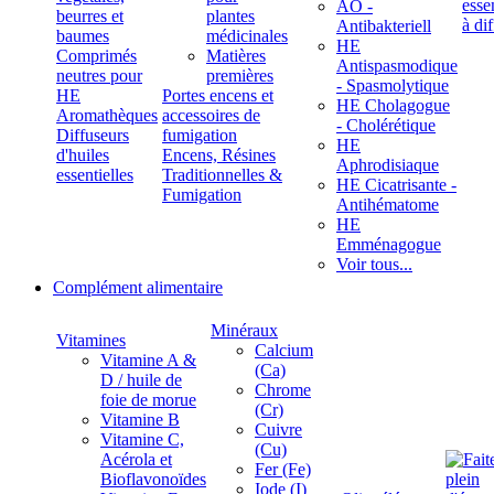
ÄÖ -
beurres et
plantes
Antibakteriell
baumes
médicinales
HE
Comprimés
Matières
Antispasmodique
neutres pour
premières
- Spasmolytique
HE
Portes encens et
HE Cholagogue
Aromathèques
accessoires de
- Cholérétique
Diffuseurs
fumigation
HE
d'huiles
Encens, Résines
Aphrodisiaque
essentielles
Traditionnelles &
HE Cicatrisante -
Fumigation
Antihématome
HE
Emménagogue
Voir tous...
Complément alimentaire
Minéraux
Vitamines
Calcium
Vitamine A &
(Ca)
D / huile de
Chrome
foie de morue
(Cr)
Vitamine B
Cuivre
Vitamine C,
(Cu)
Acérola et
Fer (Fe)
Bioflavonoïdes
Iode (I)