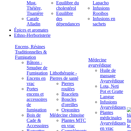
Mug,
Equilibre du
Lapacho
Théière,
cholestérol
Infusions
Tisanière
Equilibre
Rooibos
Carafe
des
Infusions en
Alladin
dépendances
sachets
Épices et aromates
Ethno-Herboristerie
Encens, Résines
Traditionnelles &
Fumigation
Médecine
Bâtons -
ayurvédique
Smudge de
Huile de
Fumigation
Lithothérapie -
massage
Encens en
Pierres de santé
Ayurvédique
vrac
Pierres
Lota, Neti
Portes
roulées
Pot et Gratte
encens et
Bracelets
Langue
accessoires
Boucles
Infusions
de
d'oreilles
Ayurvédiques
fumigation
Orgonites
Plantes
Bois de
Médecine chinoise
médicinales
Cade &
Plantes MTC
Ayurvédiques
Accessoires
en vrac
en vrac
Baguettes
Compléments