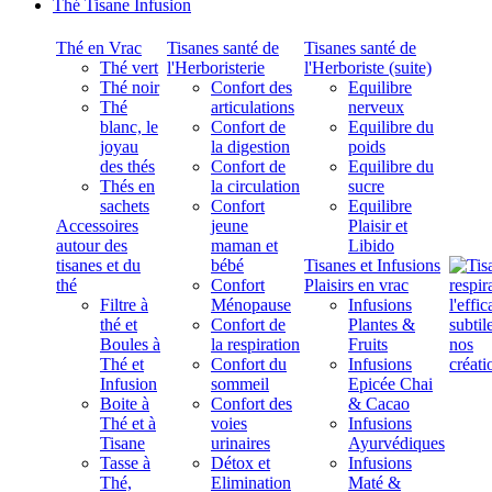
Thé Tisane Infusion
Thé en Vrac
Tisanes santé de
Tisanes santé de
Thé vert
l'Herboristerie
l'Herboriste (suite)
Thé noir
Confort des
Equilibre
Thé
articulations
nerveux
blanc, le
Confort de
Equilibre du
joyau
la digestion
poids
des thés
Confort de
Equilibre du
Thés en
la circulation
sucre
sachets
Confort
Equilibre
Accessoires
jeune
Plaisir et
autour des
maman et
Libido
tisanes et du
bébé
Tisanes et Infusions
thé
Confort
Plaisirs en vrac
Filtre à
Ménopause
Infusions
thé et
Confort de
Plantes &
Boules à
la respiration
Fruits
Thé et
Confort du
Infusions
Infusion
sommeil
Epicée Chai
Boite à
Confort des
& Cacao
Thé et à
voies
Infusions
Tisane
urinaires
Ayurvédiques
Tasse à
Détox et
Infusions
Thé,
Elimination
Maté &