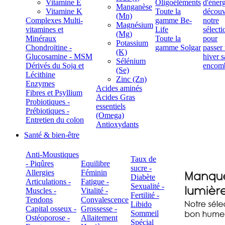
Vitamine E
Oligoéléments
Manganèse
Vitamine K
Toute la
(Mn)
Complexes Multi-
gamme Be-
Magnésium
vitamines et
Life
(Mg)
Minéraux
Toute la
Potassium
Chondroïtine -
gamme Solgar
(K)
Glucosamine - MSM
Sélénium
Dérivés du Soja et
(Se)
Lécithine
Zinc (Zn)
Enzymes
Acides aminés
Fibres et Psyllium
Acides Gras
Probiotiques -
essentiels
Prébiotiques -
(Omega)
Entretien du colon
Antioxydants
Santé & bien-être
Anti-Moustiques
Taux de
- Piqûres
Equilibre
sucre -
Allergies
Féminin
Diabète
Articulations -
Fatigue -
Sexualité -
Muscles -
Vitalité -
Fertilité -
Tendons
Convalescence
Libido
Capital osseux -
Grossesse -
Sommeil
Ostéoporose -
Allaitement
Spécial