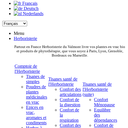
Français
Deutsch
Nederlands
Menu
Herboristerie
Partout en France Herboristerie du Valmont livre vos plantes en vrac bio
et produits de phytothérapie, que vous soyez à Paris, Lyon, Grenoble,
Bordeaux ou Marseille.
Comptoir de
l'Herboristerie
Tisanes de
Tisanes santé de
simples
l'Herboristerie
Tisanes santé de
Poudres de
Confort des
l'Herboristerie
plantes
articulations
(suite)
médicinales
Confort de
Confort
en vrac
la digestion
Ménopause
Epices en
Confort de
Equilibre
vrac,
la
des
aromates et
respiration
dépendances
condiments
Confort des
Confort de
Herbes à