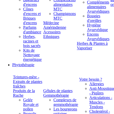
Compléments
d'encens
alimentaires
alimentaires
Cônes
MTC
Ayurvédiques
d'encens et
Champignons
Bougies
Briques
MTC
d'oreilles
d'encens
Médecine
Hygiène
Parfums
Amérindienne
Ayurvédique
d'ambiance
Acessoires
Encens
Herbes,
Ethniques
Ayurvédiques
racines et
Herbes & Plantes à
bois sacrés
Vaporiser
Kits de
Nettoyage
énergétique
Phytothérapie
Teintures-mère -
Votre besoin ?
Extraits de plantes
Allergies
fraîches
Anti-Moustiqu
Produits de la
Gélules de plantes
- Piqûres
Ruche
Gemmothérapie
Articulations -
Gelée
Complexes de
Muscles -
Royale et
gemmothérapie
Tendons
pollen
Les bourgeons
Cholestérol -
Propolis
unitaires