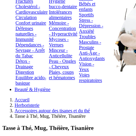
Fractures
Hygiène
Bébés et
Cholestérol -
bucco-dentaire
enfants
Cardiovasculaire
Intolérances
Sportifs
Circulation
alimentaires
Stress -
Confort urinaire
Mémoire -
Dépression -
Défenses
Concentration
Anxiété
naturelles -
- Hyperactivité
Troubles
Immunité
Mycoses -
Masculins -
Dépendances -
Verrues
Prostate
Sevrage - Arrêt
Minceur -
Anti-Âge -
du Tabac
Anticellulite
Antioxydants
Détox -
Peau - Ongles
Vision -
Drainage
- Cheveux
Yeux
Digestion
Plaies, coups
Voies
Equilibre acido-
et hématomes
respiratoires
basique
Beauté & Hygiène
Accueil
Herboristerie
Accessoires autour des tisanes et du thé
Tasse à Thé, Mug, Théière, Tisanière
Tasse à Thé, Mug, Théière, Tisanière