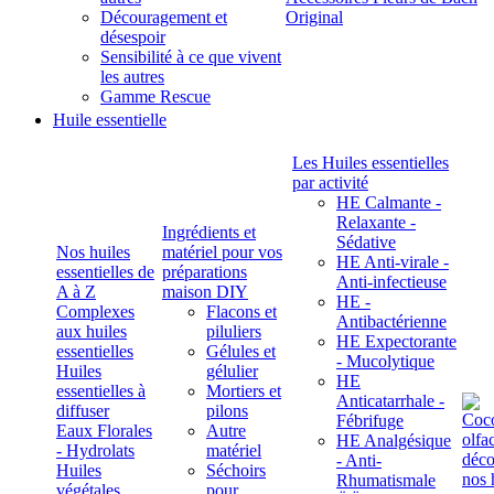
Découragement et
Original
désespoir
Sensibilité à ce que vivent
les autres
Gamme Rescue
Huile essentielle
Les Huiles essentielles
par activité
HE Calmante -
Relaxante -
Ingrédients et
Sédative
Nos huiles
matériel pour vos
HE Anti-virale -
essentielles de
préparations
Anti-infectieuse
A à Z
maison DIY
HE -
Complexes
Flacons et
Antibactérienne
aux huiles
piluliers
HE Expectorante
essentielles
Gélules et
- Mucolytique
Huiles
gélulier
HE
essentielles à
Mortiers et
Anticatarrhale -
diffuser
pilons
Fébrifuge
Eaux Florales
Autre
HE Analgésique
- Hydrolats
matériel
- Anti-
Huiles
Séchoirs
Rhumatismale
végétales,
pour