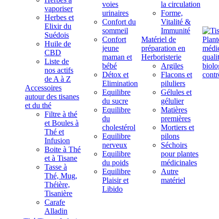
voies
la circulation
vaporiser
urinaires
Forme,
Herbes et
Confort du
Vitalité &
Elixir du
sommeil
Immunité
Suédois
Confort
Matériel de
Huile de
jeune
préparation en
CBD
maman et
Herboristerie
Liste de
bébé
Argiles
nos actifs
Détox et
Flacons et
de A à Z
Elimination
piluliers
Accessoires
Equilibre
Gélules et
autour des tisanes
du sucre
gélulier
et du thé
Equilibre
Matières
Filtre à thé
du
premières
et Boules à
cholestérol
Mortiers et
Thé et
Equilibre
pilons
Infusion
nerveux
Séchoirs
Boite à Thé
Equilibre
pour plantes
et à Tisane
du poids
médicinales
Tasse à
Equilibre
Autre
Thé, Mug,
Plaisir et
matériel
Théière,
Libido
Tisanière
Carafe
Alladin