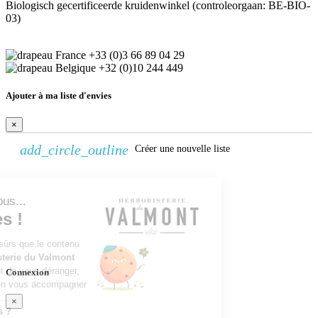
Biologisch gecertificeerde kruidenwinkel (controleorgaan: BE-BIO-
03)
+33 (0)3 66 89 04 29
+32 (0)10 244 449
Ajouter à ma liste d'envies
×
add_circle_outline
Créer une nouvelle liste
Continuer sans accepter
Créer une liste d'envies
Bonjour c'est nous...
×
les Cookies !
Nom de la liste d'envies
On a attendu d'être sûrs que le contenu
Annuler
Créer une liste d'envies
du site de l'
Herboristerie du Valmont
vous intéresse avant de vous déranger,
Connexion
mais on aimerait bien vous accompagner
pendant votre visite...
×
C'est OK pour vous ?