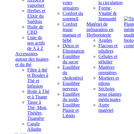
voies
la circulation
vaporiser
urinaires
Forme,
Herbes et
Confort du
Vitalité &
Elixir du
sommeil
Immunité
Suédois
Confort
Matériel de
Huile de
jeune
préparation en
CBD
maman et
Herboristerie
Liste de
bébé
Argiles
nos actifs
Détox et
Flacons et
de A à Z
Elimination
piluliers
Accessoires
Equilibre
Gélules et
autour des tisanes
du sucre
gélulier
et du thé
Equilibre
Matières
Filtre à thé
du
premières
et Boules à
cholestérol
Mortiers et
Thé et
Equilibre
pilons
Infusion
nerveux
Séchoirs
Boite à Thé
Equilibre
pour plantes
et à Tisane
du poids
médicinales
Tasse à
Equilibre
Autre
Thé, Mug,
Plaisir et
matériel
Théière,
Libido
Tisanière
Carafe
Alladin