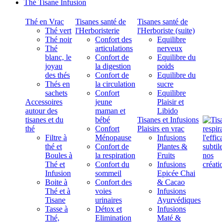
Thé Tisane Infusion
Thé en Vrac
Tisanes santé de
Tisanes santé de
Thé vert
l'Herboristerie
l'Herboriste (suite)
Thé noir
Confort des
Equilibre
Thé
articulations
nerveux
blanc, le
Confort de
Equilibre du
joyau
la digestion
poids
des thés
Confort de
Equilibre du
Thés en
la circulation
sucre
sachets
Confort
Equilibre
Accessoires
jeune
Plaisir et
autour des
maman et
Libido
tisanes et du
bébé
Tisanes et Infusions
thé
Confort
Plaisirs en vrac
Filtre à
Ménopause
Infusions
thé et
Confort de
Plantes &
Boules à
la respiration
Fruits
Thé et
Confort du
Infusions
Infusion
sommeil
Epicée Chai
Boite à
Confort des
& Cacao
Thé et à
voies
Infusions
Tisane
urinaires
Ayurvédiques
Tasse à
Détox et
Infusions
Thé,
Elimination
Maté &