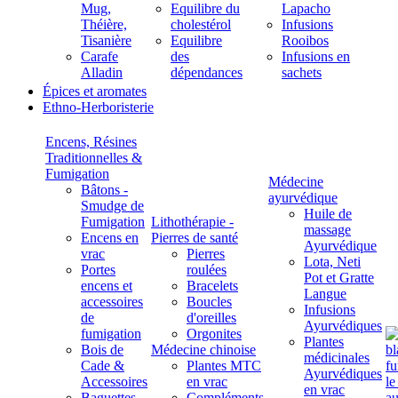
Mug,
Equilibre du
Lapacho
Théière,
cholestérol
Infusions
Tisanière
Equilibre
Rooibos
Carafe
des
Infusions en
Alladin
dépendances
sachets
Épices et aromates
Ethno-Herboristerie
Encens, Résines
Traditionnelles &
Fumigation
Médecine
Bâtons -
ayurvédique
Smudge de
Huile de
Fumigation
Lithothérapie -
massage
Encens en
Pierres de santé
Ayurvédique
vrac
Pierres
Lota, Neti
Portes
roulées
Pot et Gratte
encens et
Bracelets
Langue
accessoires
Boucles
Infusions
de
d'oreilles
Ayurvédiques
fumigation
Orgonites
Plantes
Bois de
Médecine chinoise
médicinales
Cade &
Plantes MTC
Ayurvédiques
Accessoires
en vrac
en vrac
Baguettes
Compléments