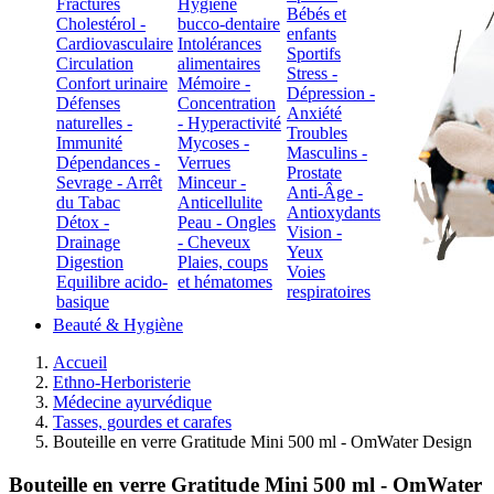
Fractures
Hygiène
Bébés et
Cholestérol -
bucco-dentaire
enfants
Cardiovasculaire
Intolérances
Sportifs
Circulation
alimentaires
Stress -
Confort urinaire
Mémoire -
Dépression -
Défenses
Concentration
Anxiété
naturelles -
- Hyperactivité
Troubles
Immunité
Mycoses -
Masculins -
Dépendances -
Verrues
Prostate
Sevrage - Arrêt
Minceur -
Anti-Âge -
du Tabac
Anticellulite
Antioxydants
Détox -
Peau - Ongles
Vision -
Drainage
- Cheveux
Yeux
Digestion
Plaies, coups
Voies
Equilibre acido-
et hématomes
respiratoires
basique
Beauté & Hygiène
Accueil
Ethno-Herboristerie
Médecine ayurvédique
Tasses, gourdes et carafes
Bouteille en verre Gratitude Mini 500 ml - OmWater Design
Bouteille en verre Gratitude Mini 500 ml - OmWater