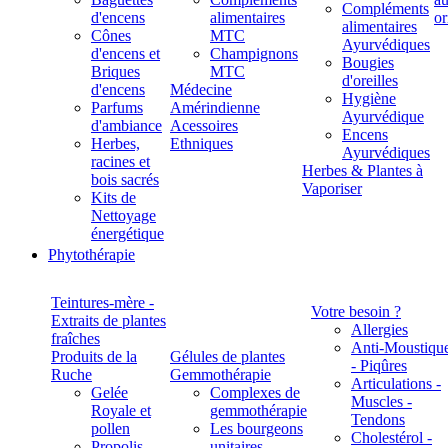
Compléments
d'encens
alimentaires
alimentaires
Cônes
MTC
Ayurvédiques
d'encens et
Champignons
Bougies
Briques
MTC
d'oreilles
d'encens
Médecine
Hygiène
Parfums
Amérindienne
Ayurvédique
d'ambiance
Acessoires
Encens
Herbes,
Ethniques
Ayurvédiques
racines et
Herbes & Plantes à
bois sacrés
Vaporiser
Kits de
Nettoyage
énergétique
Phytothérapie
Teintures-mère -
Votre besoin ?
Extraits de plantes
Allergies
fraîches
Anti-Moustiqu
Produits de la
Gélules de plantes
- Piqûres
Ruche
Gemmothérapie
Articulations -
Gelée
Complexes de
Muscles -
Royale et
gemmothérapie
Tendons
pollen
Les bourgeons
Cholestérol -
Propolis
unitaires