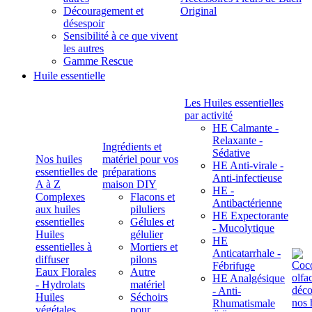
Découragement et
Original
désespoir
Sensibilité à ce que vivent
les autres
Gamme Rescue
Huile essentielle
Les Huiles essentielles
par activité
HE Calmante -
Relaxante -
Ingrédients et
Sédative
Nos huiles
matériel pour vos
HE Anti-virale -
essentielles de
préparations
Anti-infectieuse
A à Z
maison DIY
HE -
Complexes
Flacons et
Antibactérienne
aux huiles
piluliers
HE Expectorante
essentielles
Gélules et
- Mucolytique
Huiles
gélulier
HE
essentielles à
Mortiers et
Anticatarrhale -
diffuser
pilons
Fébrifuge
Eaux Florales
Autre
HE Analgésique
- Hydrolats
matériel
- Anti-
Huiles
Séchoirs
Rhumatismale
végétales,
pour