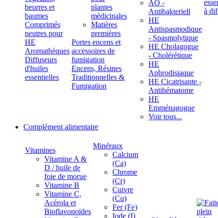
ÄÖ -
beurres et
plantes
Antibakteriell
baumes
médicinales
HE
Comprimés
Matières
Antispasmodique
neutres pour
premières
- Spasmolytique
HE
Portes encens et
HE Cholagogue
Aromathèques
accessoires de
- Cholérétique
Diffuseurs
fumigation
HE
d'huiles
Encens, Résines
Aphrodisiaque
essentielles
Traditionnelles &
HE Cicatrisante -
Fumigation
Antihématome
HE
Emménagogue
Voir tous...
Complément alimentaire
Minéraux
Vitamines
Calcium
Vitamine A &
(Ca)
D / huile de
Chrome
foie de morue
(Cr)
Vitamine B
Cuivre
Vitamine C,
(Cu)
Acérola et
Fer (Fe)
Bioflavonoïdes
Iode (I)