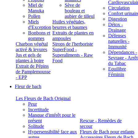
Cardiovasculai
Miel de
Sève de
Circulation
Manuka
bouleau et
Confort urinair
Pollen
aubier de tilleul
Digestion
Miels
Huiles végétales,
Détox -
d'Exception
beurres et baumes
Drainage
Bonbons et
Extraits de plantes en
Défenses
gommes
ampoules
naturelles -
Charbon végétal
Sirops de l'herboriste
Immunité
activé & levures
SuperFood -
Dépendances -
Jus et gels de
Superaliments - Raw
Sevrage - Arrêt
plantes à boire
Food
du Tabac
Extrait de Pépins
Equilibre
de Pamplemousse
Féminin
- EPP
Fleur de bach
Les Fleurs de Bach Original
Peur
Incertitude
Manque d'intérêt pour le
présent
Rescue - Remèdes de
Solitude
secour
Hypersensibilité face aux
Fleurs de Bach pour enfants
autres
Accessoires Fleurs de Bach