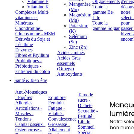
Vitamine E
Oligoéléments
Manganèse
Vitamine K
Toute la
(Mn)
Complexes Multi-
gamme Be-
Magnésium
vitamines et
Life
(Mg)
Minéraux
Toute la
Potassium
Chondroïtine -
gamme Solgar
(K)
Glucosamine - MSM
Sélénium
Dérivés du Soja et
(Se)
Lécithine
Zinc (Zn)
Enzymes
Acides aminés
Fibres et Psyllium
Acides Gras
Probiotiques -
essentiels
Prébiotiques -
(Omega)
Entretien du colon
Antioxydants
Santé & bien-être
Anti-Moustiques
Taux de
- Piqûres
Equilibre
sucre -
Allergies
Féminin
Diabète
Articulations -
Fatigue -
Sexualité -
Muscles -
Vitalité -
Fertilité -
Tendons
Convalescence
Libido
Capital osseux -
Grossesse -
Sommeil
Ostéoporose -
Allaitement
Spécial