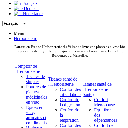
Français
Deutsch
Nederlands
Menu
Herboristerie
Partout en France Herboristerie du Valmont livre vos plantes en vrac bio
et produits de phytothérapie, que vous soyez à Paris, Lyon, Grenoble,
Bordeaux ou Marseille.
Comptoir de
l'Herboristerie
Tisanes de
Tisanes santé de
simples
l'Herboristerie
Tisanes santé de
Poudres de
Confort des
l'Herboristerie
plantes
articulations
(suite)
médicinales
Confort de
Confort
en vrac
la digestion
Ménopause
Epices en
Confort de
Equilibre
vrac,
la
des
aromates et
respiration
dépendances
condiments
Confort des
Confort de
Herbes à