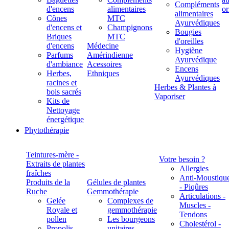
Compléments
d'encens
alimentaires
alimentaires
Cônes
MTC
Ayurvédiques
d'encens et
Champignons
Bougies
Briques
MTC
d'oreilles
d'encens
Médecine
Hygiène
Parfums
Amérindienne
Ayurvédique
d'ambiance
Acessoires
Encens
Herbes,
Ethniques
Ayurvédiques
racines et
Herbes & Plantes à
bois sacrés
Vaporiser
Kits de
Nettoyage
énergétique
Phytothérapie
Teintures-mère -
Votre besoin ?
Extraits de plantes
Allergies
fraîches
Anti-Moustiqu
Produits de la
Gélules de plantes
- Piqûres
Ruche
Gemmothérapie
Articulations -
Gelée
Complexes de
Muscles -
Royale et
gemmothérapie
Tendons
pollen
Les bourgeons
Cholestérol -
Propolis
unitaires