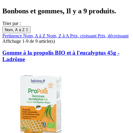
Bonbons et gommes, Il y a 9 produits.
Trier par :
Nom, A à Z

Pertinence
Nom, A à Z
Nom, Z à A
Prix, croissant
Prix, décroissant
Affichage 1-9 de 9 article(s)
Gomme à la propolis BIO et à l'eucalyptus 45g -
Ladrôme