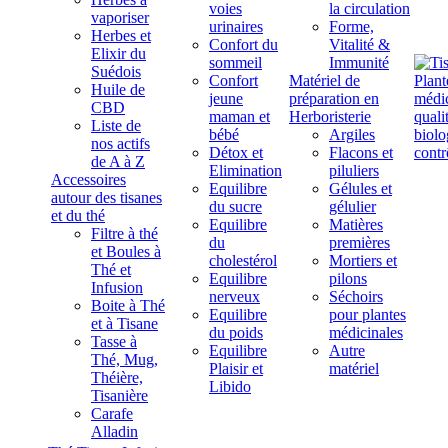
voies
la circulation
vaporiser
urinaires
Forme,
Herbes et
Confort du
Vitalité &
Elixir du
sommeil
Immunité
Suédois
Confort
Matériel de
Huile de
jeune
préparation en
CBD
maman et
Herboristerie
Liste de
bébé
Argiles
nos actifs
Détox et
Flacons et
de A à Z
Elimination
piluliers
Accessoires
Equilibre
Gélules et
autour des tisanes
du sucre
gélulier
et du thé
Equilibre
Matières
Filtre à thé
du
premières
et Boules à
cholestérol
Mortiers et
Thé et
Equilibre
pilons
Infusion
nerveux
Séchoirs
Boite à Thé
Equilibre
pour plantes
et à Tisane
du poids
médicinales
Tasse à
Equilibre
Autre
Thé, Mug,
Plaisir et
matériel
Théière,
Libido
Tisanière
Carafe
Alladin