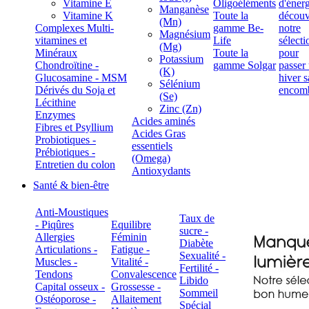
Vitamine E
Oligoéléments
Manganèse
Vitamine K
Toute la
(Mn)
Complexes Multi-
gamme Be-
Magnésium
vitamines et
Life
(Mg)
Minéraux
Toute la
Potassium
Chondroïtine -
gamme Solgar
(K)
Glucosamine - MSM
Sélénium
Dérivés du Soja et
(Se)
Lécithine
Zinc (Zn)
Enzymes
Acides aminés
Fibres et Psyllium
Acides Gras
Probiotiques -
essentiels
Prébiotiques -
(Omega)
Entretien du colon
Antioxydants
Santé & bien-être
Anti-Moustiques
Taux de
- Piqûres
Equilibre
sucre -
Allergies
Féminin
Diabète
Articulations -
Fatigue -
Sexualité -
Muscles -
Vitalité -
Fertilité -
Tendons
Convalescence
Libido
Capital osseux -
Grossesse -
Sommeil
Ostéoporose -
Allaitement
Spécial