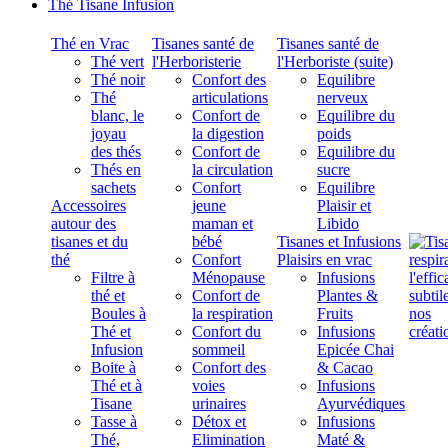
Thé Tisane Infusion
Thé en Vrac
Tisanes santé de
Tisanes santé de
Thé vert
l'Herboristerie
l'Herboriste (suite)
Thé noir
Confort des
Equilibre
Thé
articulations
nerveux
blanc, le
Confort de
Equilibre du
joyau
la digestion
poids
des thés
Confort de
Equilibre du
Thés en
la circulation
sucre
sachets
Confort
Equilibre
Accessoires
jeune
Plaisir et
autour des
maman et
Libido
tisanes et du
bébé
Tisanes et Infusions
thé
Confort
Plaisirs en vrac
Filtre à
Ménopause
Infusions
thé et
Confort de
Plantes &
Boules à
la respiration
Fruits
Thé et
Confort du
Infusions
Infusion
sommeil
Epicée Chai
Boite à
Confort des
& Cacao
Thé et à
voies
Infusions
Tisane
urinaires
Ayurvédiques
Tasse à
Détox et
Infusions
Thé,
Elimination
Maté &