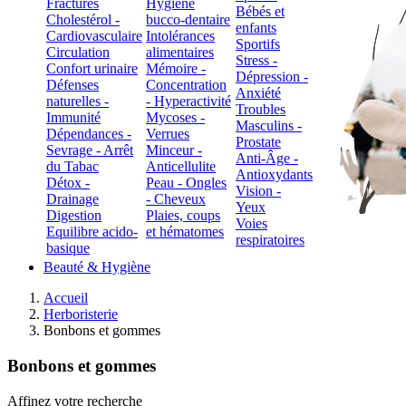
Fractures
Hygiène
Bébés et
Cholestérol -
bucco-dentaire
enfants
Cardiovasculaire
Intolérances
Sportifs
Circulation
alimentaires
Stress -
Confort urinaire
Mémoire -
Dépression -
Défenses
Concentration
Anxiété
naturelles -
- Hyperactivité
Troubles
Immunité
Mycoses -
Masculins -
Dépendances -
Verrues
Prostate
Sevrage - Arrêt
Minceur -
Anti-Âge -
du Tabac
Anticellulite
Antioxydants
Détox -
Peau - Ongles
Vision -
Drainage
- Cheveux
Yeux
Digestion
Plaies, coups
Voies
Equilibre acido-
et hématomes
respiratoires
basique
Beauté & Hygiène
Accueil
Herboristerie
Bonbons et gommes
Bonbons et gommes
Affinez votre recherche