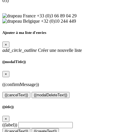
03)
+33 (0)3 66 89 04 29
+32 (0)10 244 449
Ajouter à ma liste d'envies
×
add_circle_outline
Créer une nouvelle liste
((modalTitle))
×
((confirmMessage))
((cancelText))
((modalDeleteText))
((title))
×
((label))
((cancelText))
((createText))