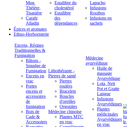
Mug,
Equilibre du
Lapacho
Théière,
cholestérol
Infusions
Tisanière
Equilibre
Rooibos
Carafe
des
Infusions en
Alladin
dépendances
sachets
Épices et aromates
Ethno-Herboristerie
Encens, Résines
Traditionnelles &
Fumigation
Médecine
Bâtons -
ayurvédique
Smudge de
Huile de
Fumigation
Lithothérapie -
massage
Encens en
Pierres de santé
Ayurvédique
vrac
Pierres
Lota, Neti
Portes
roulées
Pot et Gratte
encens et
Bracelets
Langue
accessoires
Boucles
Infusions
de
d'oreilles
Ayurvédiques
fumigation
Orgonites
Plantes
Bois de
Médecine chinoise
médicinales
Cade &
Plantes MTC
Ayurvédiques
Accessoires
en vrac
en vrac
Baguettes
Compléments