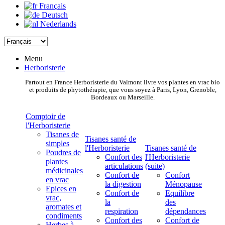
Français
Deutsch
Nederlands
Menu
Herboristerie
Partout en France Herboristerie du Valmont livre vos plantes en vrac bio
et produits de phytothérapie, que vous soyez à Paris, Lyon, Grenoble,
Bordeaux ou Marseille.
Comptoir de
l'Herboristerie
Tisanes de
Tisanes santé de
simples
l'Herboristerie
Tisanes santé de
Poudres de
Confort des
l'Herboristerie
plantes
articulations
(suite)
médicinales
Confort de
Confort
en vrac
la digestion
Ménopause
Epices en
Confort de
Equilibre
vrac,
la
des
aromates et
respiration
dépendances
condiments
Confort des
Confort de
Herbes à