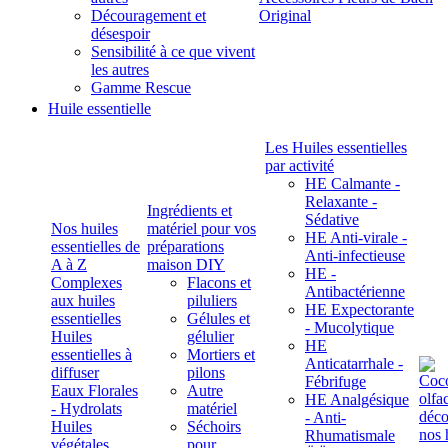
Découragement et
Original
désespoir
Sensibilité à ce que vivent
les autres
Gamme Rescue
Huile essentielle
Les Huiles essentielles
par activité
HE Calmante -
Relaxante -
Ingrédients et
Sédative
Nos huiles
matériel pour vos
HE Anti-virale -
essentielles de
préparations
Anti-infectieuse
A à Z
maison DIY
HE -
Complexes
Flacons et
Antibactérienne
aux huiles
piluliers
HE Expectorante
essentielles
Gélules et
- Mucolytique
Huiles
gélulier
HE
essentielles à
Mortiers et
Anticatarrhale -
diffuser
pilons
Fébrifuge
Eaux Florales
Autre
HE Analgésique
- Hydrolats
matériel
- Anti-
Huiles
Séchoirs
Rhumatismale
végétales,
pour