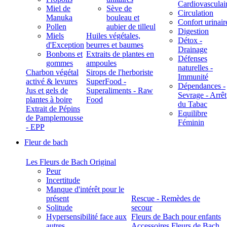
Cardiovasculai
Miel de
Sève de
Circulation
Manuka
bouleau et
Confort urinair
Pollen
aubier de tilleul
Digestion
Miels
Huiles végétales,
Détox -
d'Exception
beurres et baumes
Drainage
Bonbons et
Extraits de plantes en
Défenses
gommes
ampoules
naturelles -
Charbon végétal
Sirops de l'herboriste
Immunité
activé & levures
SuperFood -
Dépendances -
Jus et gels de
Superaliments - Raw
Sevrage - Arrêt
plantes à boire
Food
du Tabac
Extrait de Pépins
Equilibre
de Pamplemousse
Féminin
- EPP
Fleur de bach
Les Fleurs de Bach Original
Peur
Incertitude
Manque d'intérêt pour le
présent
Rescue - Remèdes de
Solitude
secour
Hypersensibilité face aux
Fleurs de Bach pour enfants
autres
Accessoires Fleurs de Bach