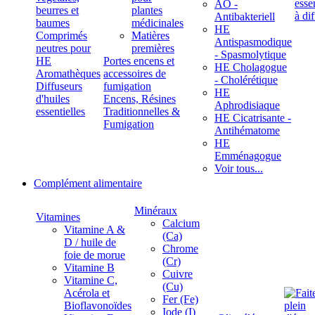
ÄÖ -
beurres et
plantes
Antibakteriell
baumes
médicinales
HE
Comprimés
Matières
Antispasmodique
neutres pour
premières
- Spasmolytique
HE
Portes encens et
HE Cholagogue
Aromathèques
accessoires de
- Cholérétique
Diffuseurs
fumigation
HE
d'huiles
Encens, Résines
Aphrodisiaque
essentielles
Traditionnelles &
HE Cicatrisante -
Fumigation
Antihématome
HE
Emménagogue
Voir tous...
Complément alimentaire
Minéraux
Vitamines
Calcium
Vitamine A &
(Ca)
D / huile de
Chrome
foie de morue
(Cr)
Vitamine B
Cuivre
Vitamine C,
(Cu)
Acérola et
Fer (Fe)
Bioflavonoïdes
Iode (I)