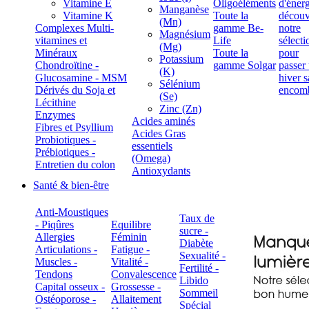
Vitamine E
Oligoéléments
Manganèse
Vitamine K
Toute la
(Mn)
Complexes Multi-
gamme Be-
Magnésium
vitamines et
Life
(Mg)
Minéraux
Toute la
Potassium
Chondroïtine -
gamme Solgar
(K)
Glucosamine - MSM
Sélénium
Dérivés du Soja et
(Se)
Lécithine
Zinc (Zn)
Enzymes
Acides aminés
Fibres et Psyllium
Acides Gras
Probiotiques -
essentiels
Prébiotiques -
(Omega)
Entretien du colon
Antioxydants
Santé & bien-être
Anti-Moustiques
Taux de
- Piqûres
Equilibre
sucre -
Allergies
Féminin
Diabète
Articulations -
Fatigue -
Sexualité -
Muscles -
Vitalité -
Fertilité -
Tendons
Convalescence
Libido
Capital osseux -
Grossesse -
Sommeil
Ostéoporose -
Allaitement
Spécial