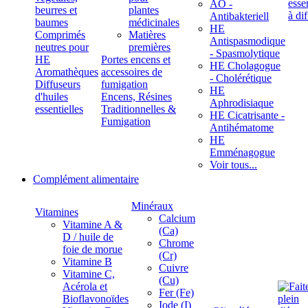
ÄÖ -
beurres et
plantes
Antibakteriell
baumes
médicinales
HE
Comprimés
Matières
Antispasmodique
neutres pour
premières
- Spasmolytique
HE
Portes encens et
HE Cholagogue
Aromathèques
accessoires de
- Cholérétique
Diffuseurs
fumigation
HE
d'huiles
Encens, Résines
Aphrodisiaque
essentielles
Traditionnelles &
HE Cicatrisante -
Fumigation
Antihématome
HE
Emménagogue
Voir tous...
Complément alimentaire
Minéraux
Vitamines
Calcium
Vitamine A &
(Ca)
D / huile de
Chrome
foie de morue
(Cr)
Vitamine B
Cuivre
Vitamine C,
(Cu)
Acérola et
Fer (Fe)
Bioflavonoïdes
Iode (I)