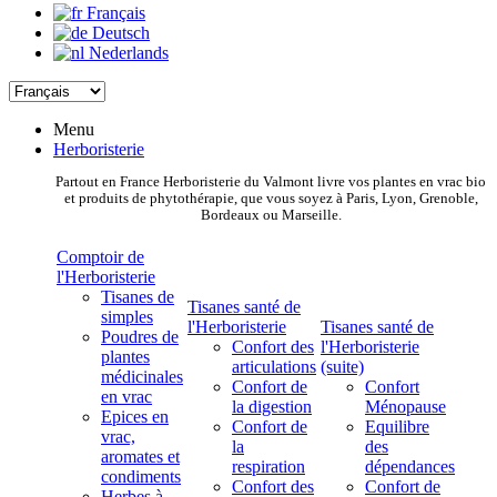
Français
Deutsch
Nederlands
Menu
Herboristerie
Partout en France Herboristerie du Valmont livre vos plantes en vrac bio
et produits de phytothérapie, que vous soyez à Paris, Lyon, Grenoble,
Bordeaux ou Marseille.
Comptoir de
l'Herboristerie
Tisanes de
Tisanes santé de
simples
l'Herboristerie
Tisanes santé de
Poudres de
Confort des
l'Herboristerie
plantes
articulations
(suite)
médicinales
Confort de
Confort
en vrac
la digestion
Ménopause
Epices en
Confort de
Equilibre
vrac,
la
des
aromates et
respiration
dépendances
condiments
Confort des
Confort de
Herbes à