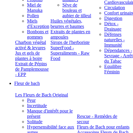
Cardiovasculai
Miel de
Sève de
Circulation
Manuka
bouleau et
Confort urinair
Pollen
aubier de tilleul
Digestion
Miels
Huiles végétales,
Détox -
d'Exception
beurres et baumes
Drainage
Bonbons et
Extraits de plantes en
Défenses
gommes
ampoules
naturelles -
Charbon végétal
Sirops de l'herboriste
Immunité
activé & levures
SuperFood -
Dépendances -
Jus et gels de
Superaliments - Raw
Sevrage - Arrêt
plantes à boire
Food
du Tabac
Extrait de Pépins
Equilibre
de Pamplemousse
Féminin
- EPP
Fleur de bach
Les Fleurs de Bach Original
Peur
Incertitude
Manque d'intérêt pour le
présent
Rescue - Remèdes de
Solitude
secour
Hypersensibilité face aux
Fleurs de Bach pour enfants
autres
Accessoires Fleurs de Bach