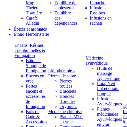
Mug,
Equilibre du
Lapacho
Théière,
cholestérol
Infusions
Tisanière
Equilibre
Rooibos
Carafe
des
Infusions en
Alladin
dépendances
sachets
Épices et aromates
Ethno-Herboristerie
Encens, Résines
Traditionnelles &
Fumigation
Médecine
Bâtons -
ayurvédique
Smudge de
Huile de
Fumigation
Lithothérapie -
massage
Encens en
Pierres de santé
Ayurvédique
vrac
Pierres
Lota, Neti
Portes
roulées
Pot et Gratte
encens et
Bracelets
Langue
accessoires
Boucles
Infusions
de
d'oreilles
Ayurvédiques
fumigation
Orgonites
Plantes
Bois de
Médecine chinoise
médicinales
Cade &
Plantes MTC
Ayurvédiques
Accessoires
en vrac
en vrac
Baguettes
Compléments