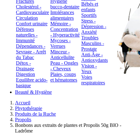
Fractures
Hygiène
Bébés et
Cholestérol -
bucco-dentaire
enfants
Cardiovasculaire
Intolérances
Sportifs
Circulation
alimentaires
Stress -
Confort urinaire
Mémoire -
Dépression -
Défenses
Concentration
Anxiété
naturelles -
- Hyperactivité
Troubles
Immunité
Mycoses -
Masculins -
Dépendances -
Verrues
Prostate
Sevrage - Arrêt
Minceur -
Anti-Âge -
du Tabac
Anticellulite
Antioxydants
Détox -
Peau - Ongles
Vision -
Drainage
- Cheveux
Yeux
Digestion
Plaies, coups
Voies
Equilibre acido-
et hématomes
respiratoires
basique
Beauté & Hygiène
Accueil
Phytothérapie
Produits de la Ruche
Propolis
Bonbons aux extraits de plantes et Propolis 50g BIO -
Ladrôme