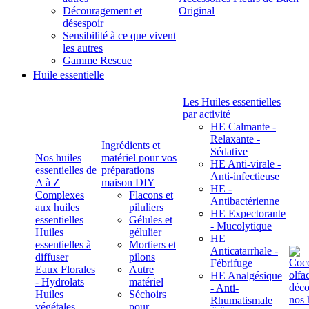
Découragement et
Original
désespoir
Sensibilité à ce que vivent
les autres
Gamme Rescue
Huile essentielle
Les Huiles essentielles
par activité
HE Calmante -
Relaxante -
Ingrédients et
Sédative
Nos huiles
matériel pour vos
HE Anti-virale -
essentielles de
préparations
Anti-infectieuse
A à Z
maison DIY
HE -
Complexes
Flacons et
Antibactérienne
aux huiles
piluliers
HE Expectorante
essentielles
Gélules et
- Mucolytique
Huiles
gélulier
HE
essentielles à
Mortiers et
Anticatarrhale -
diffuser
pilons
Fébrifuge
Eaux Florales
Autre
HE Analgésique
- Hydrolats
matériel
- Anti-
Huiles
Séchoirs
Rhumatismale
végétales,
pour