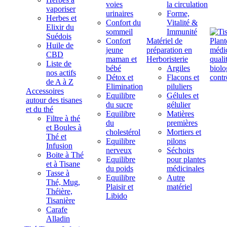
voies
la circulation
vaporiser
urinaires
Forme,
Herbes et
Confort du
Vitalité &
Elixir du
sommeil
Immunité
Suédois
Confort
Matériel de
Huile de
jeune
préparation en
CBD
maman et
Herboristerie
Liste de
bébé
Argiles
nos actifs
Détox et
Flacons et
de A à Z
Elimination
piluliers
Accessoires
Equilibre
Gélules et
autour des tisanes
du sucre
gélulier
et du thé
Equilibre
Matières
Filtre à thé
du
premières
et Boules à
cholestérol
Mortiers et
Thé et
Equilibre
pilons
Infusion
nerveux
Séchoirs
Boite à Thé
Equilibre
pour plantes
et à Tisane
du poids
médicinales
Tasse à
Equilibre
Autre
Thé, Mug,
Plaisir et
matériel
Théière,
Libido
Tisanière
Carafe
Alladin