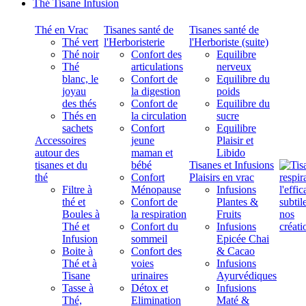
Thé Tisane Infusion
Thé en Vrac
Tisanes santé de
Tisanes santé de
Thé vert
l'Herboristerie
l'Herboriste (suite)
Thé noir
Confort des
Equilibre
Thé
articulations
nerveux
blanc, le
Confort de
Equilibre du
joyau
la digestion
poids
des thés
Confort de
Equilibre du
Thés en
la circulation
sucre
sachets
Confort
Equilibre
Accessoires
jeune
Plaisir et
autour des
maman et
Libido
tisanes et du
bébé
Tisanes et Infusions
thé
Confort
Plaisirs en vrac
Filtre à
Ménopause
Infusions
thé et
Confort de
Plantes &
Boules à
la respiration
Fruits
Thé et
Confort du
Infusions
Infusion
sommeil
Epicée Chai
Boite à
Confort des
& Cacao
Thé et à
voies
Infusions
Tisane
urinaires
Ayurvédiques
Tasse à
Détox et
Infusions
Thé,
Elimination
Maté &