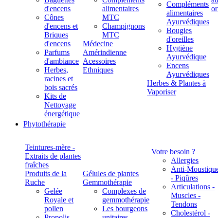
Compléments
d'encens
alimentaires
alimentaires
Cônes
MTC
Ayurvédiques
d'encens et
Champignons
Bougies
Briques
MTC
d'oreilles
d'encens
Médecine
Hygiène
Parfums
Amérindienne
Ayurvédique
d'ambiance
Acessoires
Encens
Herbes,
Ethniques
Ayurvédiques
racines et
Herbes & Plantes à
bois sacrés
Vaporiser
Kits de
Nettoyage
énergétique
Phytothérapie
Teintures-mère -
Votre besoin ?
Extraits de plantes
Allergies
fraîches
Anti-Moustiqu
Produits de la
Gélules de plantes
- Piqûres
Ruche
Gemmothérapie
Articulations -
Gelée
Complexes de
Muscles -
Royale et
gemmothérapie
Tendons
pollen
Les bourgeons
Cholestérol -
Propolis
unitaires