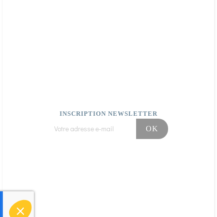
Continuer sans accepter
Bonjour c'est nous...
les Cookies !
INSCRIPTION NEWSLETTER
On a attendu d'être sûrs que le contenu du
site de l'
Herboristerie du Valmont
vous
intéresse avant de vous déranger, mais on
aimerait bien vous accompagner pendant
votre visite...
C'est OK pour vous ?
Facebook
Instagram
Pour modifier vos préférences par la suite, cliquez sur le lien 'Préférences de
cookies' situé dans le pied de page.
Consentements certifiés par