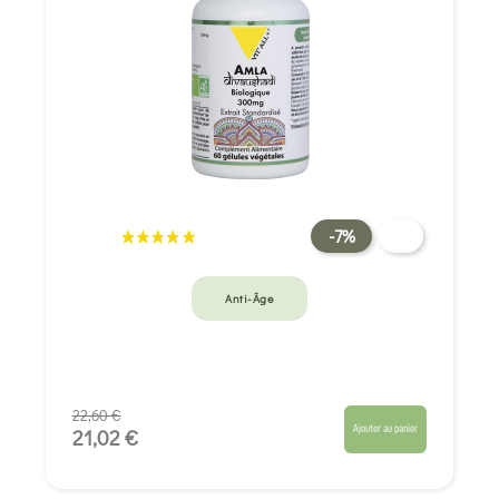
-7%
Anti-Âge
22,60 €
Ajouter au panier
21,02 €