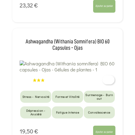
23,32 €
Ajouter au panier
Ashwagandha (Withania Somnifera) BIO 60
Capsules - Ojas
Surmenage - Burn
Stress - Nervosité
Forme et Vitalité
out
Dépression -
Fatigue intense
Convalescence
Anxiété
19,50 €
Ajouter au panier