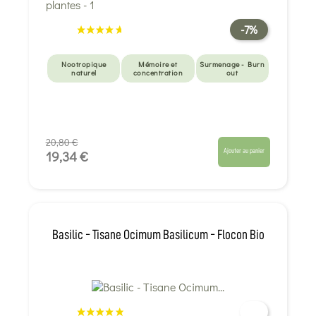
-7%
Nootropique
Mémoire et
Surmenage - Burn
naturel
concentration
out
20,80 €
Ajouter au panier
19,34 €
Basilic - Tisane Ocimum Basilicum - Flocon Bio