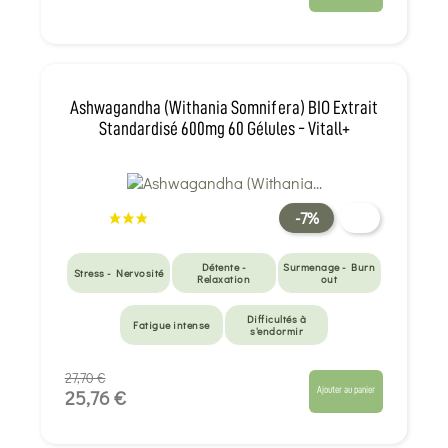
Ashwagandha (Withania Somnifera) BIO Extrait
Standardisé 600mg 60 Gélules - Vitall+
-7%
Détente -
Surmenage - Burn
Stress - Nervosité
Relaxation
out
Difficultés à
Fatigue intense
s'endormir
27,70 €
Ajouter au panier
25,76 €