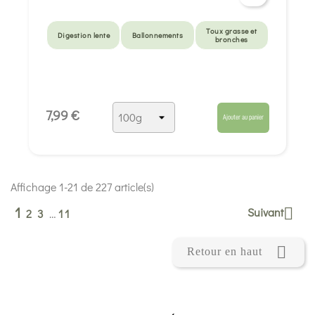
Toux grasse et
Digestion lente
Ballonnements
bronches
7,99 €
Ajouter au panier
Affichage 1-21 de 227 article(s)
1
Suivant

2
3
…
11

Retour en haut