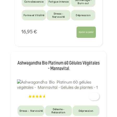
Surmenage -
Convalescence
Fatigue intense
Burn out
Stress -
Forme et Vitalité
Dépression
Nervosité
16,95 €
Ajouter au panier
Ashwagandha Bio Platinum 60 Gélules Végétales
- Mannavital
Détente -
Stress - Nervosité
Dépression
Relaxation