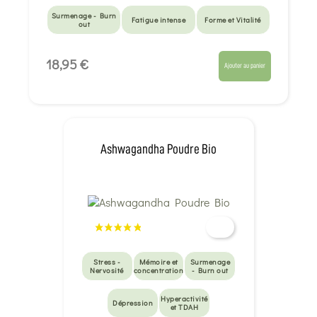
Surmenage - Burn
Fatigue intense
Forme et Vitalité
out
18,95 €
Ajouter au panier
Ashwagandha Poudre Bio
Stress -
Mémoire et
Surmenage
Nervosité
concentration
- Burn out
Hyperactivité
Dépression
et TDAH