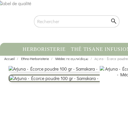
HERBORISTERIE
THÉ TISANE INFUSIO
Accueil
Ethno-Herboristerie
Médecine ayurvédique
HUILE ESSENTIELLE
Arjuna - Écorce poudr
C