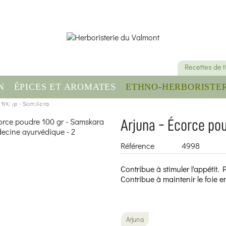
Recettes de 
N
ÉPICES ET AROMATES
ETHNO-HERBORISTER
e 100 gr - Samskara
OMPLÉMENT ALIMENTAIRE
SANTÉ & BIEN-ÊT
Arjuna - Écorce po
Référence
4998
Contribue à stimuler l'appétit.
Contribue à maintenir le foie 
Arjuna