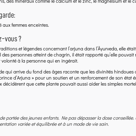
ins, des minéraux comme le calcium et le zinc, le magnésium et le cu
garde:
é aux femmes enceintes.
z-vous ?
raditions et légendes concernant l’arjuna dans l’Âyurveda, elle était
 des personnes atteint de chagrin, il était rapporté qu’elle pouvait
 volonté à la personne qui en ingérait.
e qui arrive du fond des âges raconte que les divinités hindoues av
 prince d’Arjuna » pour un soutien et un renforcement de son état 
ux décidèrent que cette plante pouvait aussi aider les simples mortel
 de portée des jeunes enfants. Ne pas dépasser la dose conseillée.
entation variée et équilibrée et à un mode de vie sain.