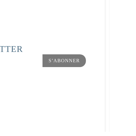
ETTER
Facebook
Instagram
s Options
ètres de confidentialité, en garantissant la conformité avec le