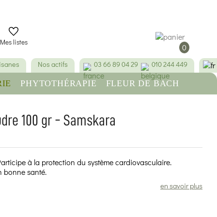
Mes listes
0
tisanes
Nos actifs
03 66 89 04 29
010 244 449
IE
PHYTOTHÉRAPIE
FLEUR DE BACH
RE
BEAUTÉ & HYGIÈNE
udre 100 gr - Samskara
 Participe à la protection du système cardiovasculaire.
en bonne santé.
en savoir plus