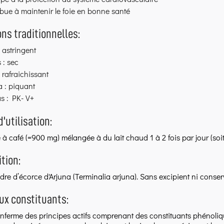
bue à maintenir le foie en bonne santé
ons traditionnelles:
 astringent
 : sec
: rafraichissant
 : piquant
s : PK- V+
'utilisation:
re à café (=900 mg) mélangée à du lait chaud 1 à 2 fois par jour (so
tion:
re d’écorce d'Arjuna (Terminalia arjuna). Sans excipient ni conser
ux constituants:
enferme des principes actifs comprenant des constituants phénoliq