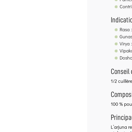
Contri
Indicati
Rasa :
Gunas
Virya 
Vipaka
Dosha
Conseil d
1/2 cuillè
Composi
100 % poud
Principa
L’arjuna r