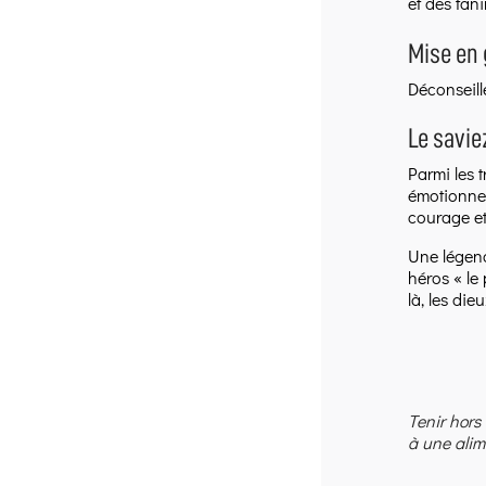
et des tan
Mise en 
Déconseill
Le savie
Parmi les t
émotionnel
courage et
Une légend
héros « le
là, les die
Tenir hors
à une alim