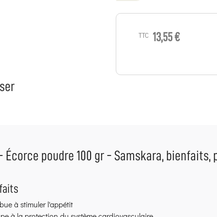
TTC
13,55 €
ser
- Écorce poudre 100 gr - Samskara, bienfaits, p
faits
bue à stimuler l'appétit
ipe à la protection du système cardiovasculaire