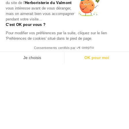
du site de l'
Herboristerie du Valmont
vous intéresse avant de vous déranger,
mais on aimerait bien vous accompagner
pendant votre visite...
C'est OK pour vous ?
Pour modifier vos préférences par la suite, cliquez sur le lien
'Préférences de cookies' situé dans le pied de page.
Consentements certifiés par
Je choisis
OK pour moi
9.7
/10 (24753 avis)
★★★★★
Axeptio consent
Plateforme de Gestion du Consentement : Personnalisez vos O
Notre plateforme vous permet d'adapter et de gérer vos paramètr

Nos Produits

En savoir plus

Votre compte