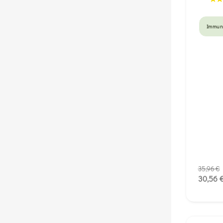
Immun
35,96 €
30,56 