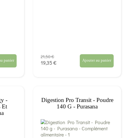
21,50 €
au panier
Ajouter au panier
19,35 €
gy -
Digestion Pro Transit - Poudre
s Et
140 G - Purasana
na