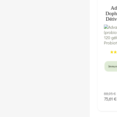
Ad
Dophi
Dériv
Immun
88,95 €
75,61 €