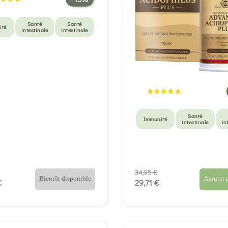
Santé
Santé
ité
intestinale
intestinale
Santé
Immunité
intestinale
in
34,95 €
Bientôt disponible
Ajouter 
€
29,71 €