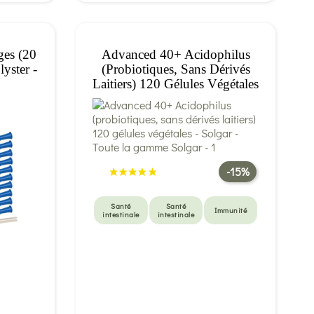
ges (20
Advanced 40+ Acidophilus
yster -
(probiotiques, Sans Dérivés
Laitiers) 120 Gélules Végétales
- Solgar
-15%
Santé
Santé
Immunité
intestinale
intestinale