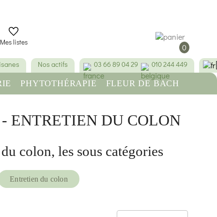
Mes listes
0
tisanes
Nos actifs
03 66 89 04 29
010 244 449
IE
PHYTOTHÉRAPIE
FLEUR DE BACH
RE
BEAUTÉ & HYGIÈNE
 - ENTRETIEN DU COLON
 du colon, les sous catégories
Entretien du colon