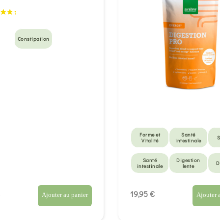
Constipation
Forme et
Santé
S
Vitalité
intestinale
Santé
Digestion
D
intestinale
lente
Fatigue
Constipation
S
intense
19,95 €
Ajouter au panier
Ajouter 