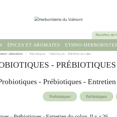
Recettes de 
N
ÉPICES ET AROMATES
ETHNO-HERBORISTER
ément alimentaire
OMPLÉMENT ALIMENTAIRE
Probiotiques - Prébiotiques - Entretien du colon
SANTÉ & BIEN-ÊT
OBIOTIQUES - PRÉBIOTIQUES
Probiotiques - Prébiotiques - Entretien
Probiotiques
Prébiotiques
ues - Prébiotiques - Entretien du colon, Il y a 26