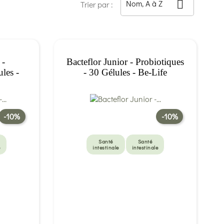
Nom, A à Z

Trier par :
 -
Bacteflor Junior - Probiotiques
ules -
- 30 Gélules - Be-Life
-10%
-10%
Santé
Santé
e
intestinale
intestinale