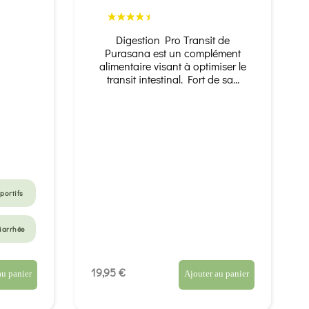
Digestion Pro Transit de
Purasana est un complément
alimentaire visant à optimiser le
transit intestinal. Fort de sa...
portifs
iarrhée
portifs
19,95 €
au panier
Ajouter au panier