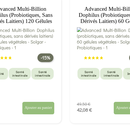
vanced Multi-Billion
Advanced Multi-Bil
lus (probiotiques, Sans
Dophilus (probiotiques
és Laitiers) 120 Gélules
Dérivés Laitiers) 60 G
Végétales - Solgar
Végétales - Solga
-15%
Santé
Santé
Santé
Santé
ité
I
intestinale
intestinale
intestinale
intestinale
49,50 €
Ajouter au panier
Ajouter 
42,08 €