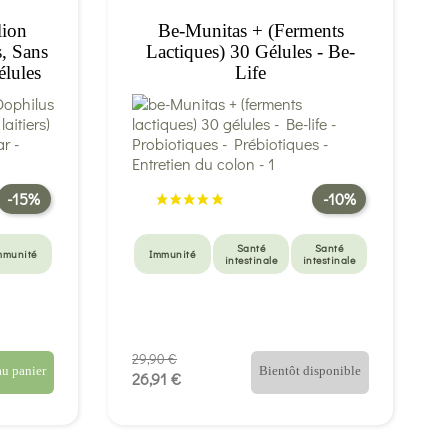
lion
Be-Munitas + (ferments
, Sans
Lactiques) 30 Gélules - Be-
élules
Life
r
-15%
-10%
Santé
Santé
mmunité
Immunité
intestinale
intestinale
29,90 €
au panier
Bientôt disponible
26,91 €