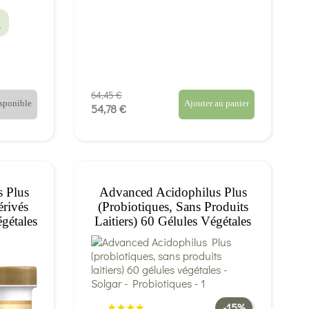
e
64,45 €
isponible
Ajouter au panier
54,78 €
 Plus
Advanced Acidophilus Plus
érivés
(probiotiques, Sans Produits
égétales
Laitiers) 60 Gélules Végétales
- Solgar
-15%