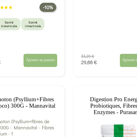
-10%
Santé
Santé
intestinale
intestinale
33,20 €
Ajouter au panier
Ajouter 
€
29,88 €
oton (Psyllium+fibres
Digestion Pro Ener
co) 300G - Mannavital
Probiotiques, Fibre
Enzymes - Purasa