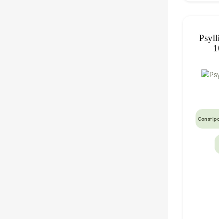
Psyl
1
Constip