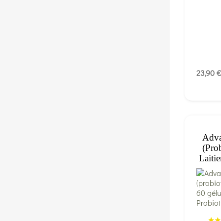
23,90 
Adva
(pro
Laiti