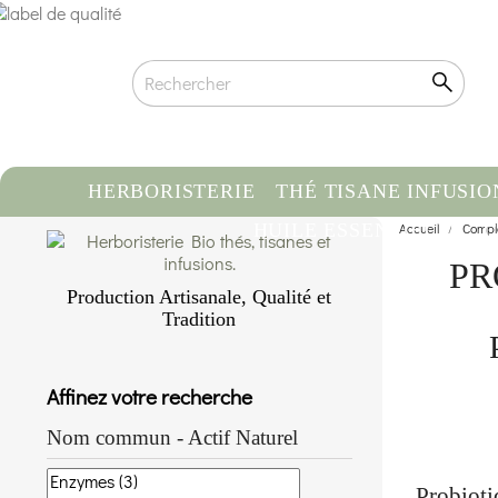
HERBORISTERIE
THÉ TISANE INFUSIO
HUILE ESSENTIELLE
Accueil
Compl
C
PR
Production Artisanale, Qualité et
Tradition
Qualité biologique certifiée
Traçabilité & Origine contrôlée
Affinez votre recherche
Conditionnement artisanal à la main
En savoir plus...
Nom commun - Actif Naturel
Probiotiq