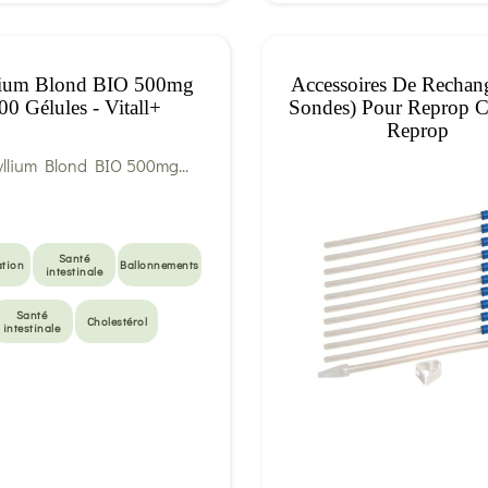
lium Blond BIO 500mg
Accessoires De Rechan
00 Gélules - Vitall+
Sondes) Pour Reprop Cl
Reprop
Santé
ation
Ballonnements
intestinale
Santé
Cholestérol
intestinale