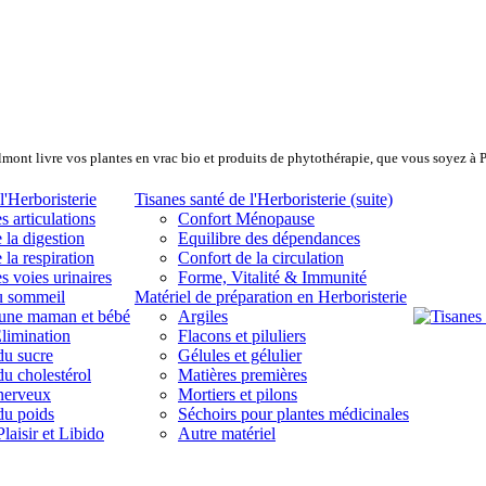
lmont livre vos plantes en vrac bio et produits de phytothérapie, que vous soyez à 
l'Herboristerie
Tisanes santé de l'Herboristerie (suite)
s articulations
Confort Ménopause
 la digestion
Equilibre des dépendances
 la respiration
Confort de la circulation
s voies urinaires
Forme, Vitalité & Immunité
u sommeil
Matériel de préparation en Herboristerie
eune maman et bébé
Argiles
limination
Flacons et piluliers
du sucre
Gélules et gélulier
du cholestérol
Matières premières
 nerveux
Mortiers et pilons
du poids
Séchoirs pour plantes médicinales
laisir et Libido
Autre matériel