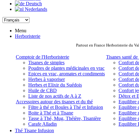
Deutsch
Nederlands
Menu
Herboristerie
Partout en France Herboristerie du Va
Comptoir de l'Herboristerie
Tisanes santé de 
Tisanes de simples
Confort de
Poudres de plantes médicinales en vrac
Confort de
Epices en vrac, aromates et condiments
Confort de
Herbes à vaporiser
Confort de
Herbes et Elixir du Suédois
Confort d
Huile de CBD
Confort j
Liste de nos actifs de A à Z
Détox et E
Accessoires autour des tisanes et du thé
Equilibre 
Filtre à thé et Boules à Thé et Infusion
Equilibre 
Boite à Thé et à Tisane
Equilibre
Tasse à Thé, Mug, Théière, Tisanière
Equilibre 
Carafe Alladin
Equilibre P
Thé Tisane Infusion