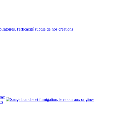
rac
es