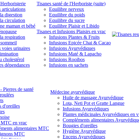
'Herboristerie
Tisanes santé de l'Herboriste (suite)
 articulations
Equilibre nerveux
la digestion
Equilibre du poids
la circulation
Equilibre du sucre
une maman et bébé
Equilibre Plaisir et Libido
énopause
Tisanes et Infusions Plaisirs en vrac
la respiration
Infusions Plantes & Fruits
 sommeil
Infusions Epicée Chai & Cacao
 voies urinaires
Infusions Ayurvédiques
limination
Infusions Maté & Lapacho
u cholestérol
Infusions Rooibos
des dépendances
Infusions en sachets
- Pierres de santé
Médecine ayurvédique
 roulées
Huile de massage Ayurvédique
ts
Lota, Neti Pot et Gratte Langue
 d'oreilles
Infusions Ayurvédiques
tes
Plantes médicinales Ayurvédiques en v
noise
Compléments alimentaires Ayurvédiqu
s MTC en vrac
Bougies d'oreilles
ments alimentaires MTC
Hygiène Ayurvédique
ignons MTC
Encens Ayurvédiques