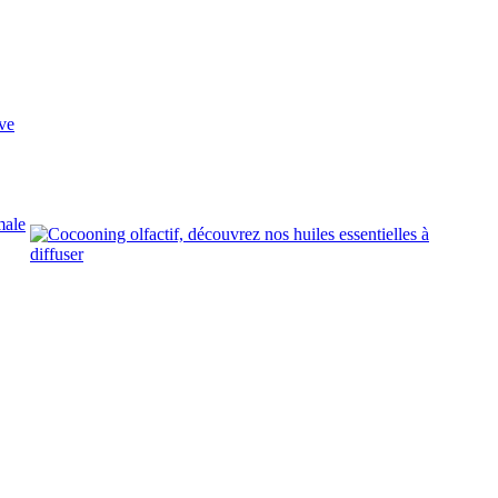
ve
male