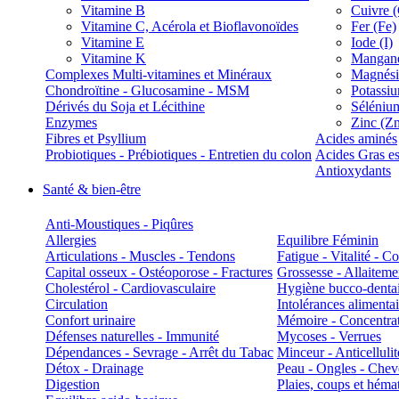
Vitamine B
Cuivre 
Vitamine C, Acérola et Bioflavonoïdes
Fer (Fe)
Vitamine E
Iode (I)
Vitamine K
Manganè
Complexes Multi-vitamines et Minéraux
Magnés
Chondroïtine - Glucosamine - MSM
Potassi
Dérivés du Soja et Lécithine
Séléniu
Enzymes
Zinc (Z
Fibres et Psyllium
Acides aminés
Probiotiques - Prébiotiques - Entretien du colon
Acides Gras es
Antioxydants
Santé & bien-être
Anti-Moustiques - Piqûres
Allergies
Equilibre Féminin
Articulations - Muscles - Tendons
Fatigue - Vitalité - 
Capital osseux - Ostéoporose - Fractures
Grossesse - Allaiteme
Cholestérol - Cardiovasculaire
Hygiène bucco-denta
Circulation
Intolérances alimentai
Confort urinaire
Mémoire - Concentrat
Défenses naturelles - Immunité
Mycoses - Verrues
Dépendances - Sevrage - Arrêt du Tabac
Minceur - Anticellulit
Détox - Drainage
Peau - Ongles - Che
Digestion
Plaies, coups et hém