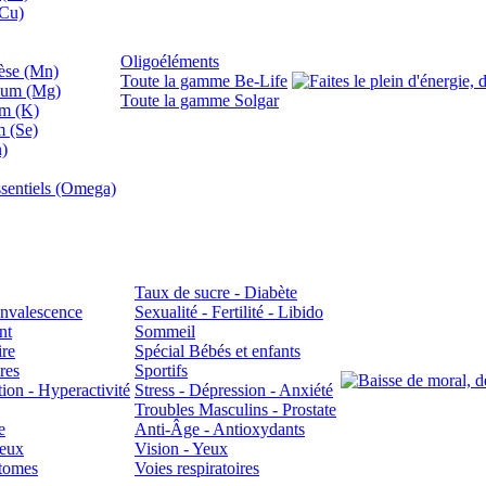
(Cu)
Oligoéléments
se (Mn)
Toute la gamme Be-Life
ium (Mg)
Toute la gamme Solgar
um (K)
m (Se)
n)
sentiels (Omega)
Taux de sucre - Diabète
Convalescence
Sexualité - Fertilité - Libido
nt
Sommeil
ire
Spécial Bébés et enfants
res
Sportifs
ion - Hyperactivité
Stress - Dépression - Anxiété
Troubles Masculins - Prostate
e
Anti-Âge - Antioxydants
veux
Vision - Yeux
atomes
Voies respiratoires