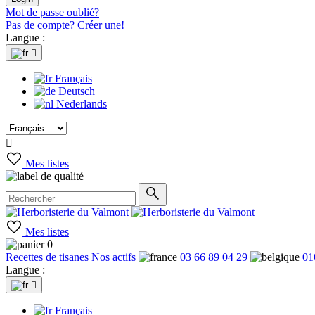
Mot de passe oublié?
Pas de compte? Créer une!
Langue :

Français
Deutsch
Nederlands

Mes listes
Mes listes
0
Recettes de tisanes
Nos actifs
03 66 89 04 29
01
Langue :

Français