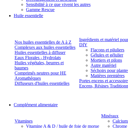
Sensibilité à ce que vivent les autres
Gamme Rescue
Huile essentielle
Ingrédients et matériel pou
Nos huiles essentielles de A à Z
DIY
Complexes aux huiles essentielles
Flacons et piluliers
Huiles essentielles à diffuser
Gélules et gélulier
Eaux Florales - Hydrolats
Mortiers et pilons
Huiles végétales, beurres et
Autre matériel
baumes
Séchoirs pour plante
Comprimés neutres pour HE
Matières premières
Aromathèques
Portes encens et accessoire
Diffuseurs d'huiles essentielles
Encens, Résines Tradition
Complément alimentaire
Minéraux
Vitamines
Calcium
Vitamine A & D / huile de foie de morue
Chrome 