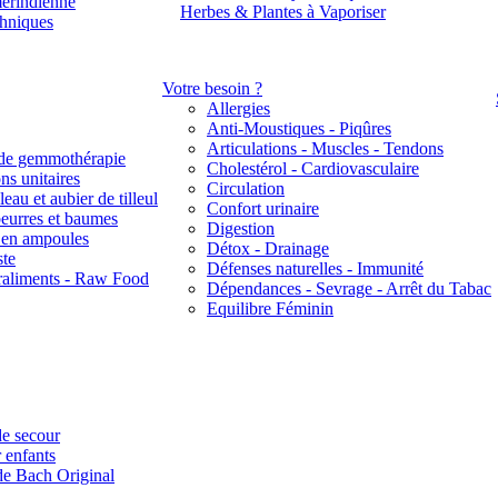
érindienne
Herbes & Plantes à Vaporiser
thniques
Votre besoin ?
Allergies
Anti-Moustiques - Piqûres
Articulations - Muscles - Tendons
de gemmothérapie
Cholestérol - Cardiovasculaire
ns unitaires
Circulation
eau et aubier de tilleul
Confort urinaire
beurres et baumes
Digestion
s en ampoules
Détox - Drainage
ste
Défenses naturelles - Immunité
raliments - Raw Food
Dépendances - Sevrage - Arrêt du Tabac
Equilibre Féminin
e secour
 enfants
de Bach Original