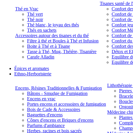
Tisanes santé de l
Thé en Vrac
Confort des
Thé vert
Confort de 
Thé noir
Confort de 
Thé blanc, le joyau des thés
Confort je
Thés en sachets
Confort M
Accessoires autour des tisanes et du thé
Confort de 
Filtre à thé et Boules à Thé et Infusion
Confort du
Boite à Thé et à Tisane
Confort des
Tasse à Thé, Mug, Théière, Tisanière
Détox et E
Carafe Alladin
Equilibre d
Equilibre 
Épices et aromates
Ethno-Herboristerie
Lithothérapie 
Encens, Résines Traditionnelles & Fumigation
Pierres
Bâtons - Smudge de Fumigation
Bracele
Encens en vrac
Boucles
Portes encens et accessoires de fumigation
Orgoni
Bois de Cade & Accessoires
Médecine chi
Baguettes d'encens
Plante
Cônes d'encens et Briques d'encens
Complé
Parfums d'ambiance
Champ
Herbes, racines et bois sacrés