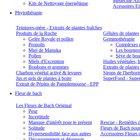
Médecine Am
Kits de Nettoyage énergétique
Acessoires E
Phytothérapie
Teintures-mère - Extraits de plantes fraîches
Produits de la Ruche
Gélules de plantes
Gelée Royale et pollen
Gemmothérapie
Propolis
Complexes 
Miel de Manuka
Les bourgeo
Pollen
Sève de boul
Miels d'Exception
Huiles végétales, 
Bonbons et gommes
Extraits de plante
Charbon végétal activé & levures
Sirops de l'herbori
Jus et gels de plantes à boire
SuperFood - Supe
Extrait de Pépins de Pamplemousse - EPP
Fleur de bach
Les Fleurs de Bach Original
Peur
Incertitude
Manque d'intérêt pour le présent
Rescue - Remèdes d
Solitude
Fleurs de Bach pour
Hypersensibilité face aux autres
Accessoires Fleurs 
Découragement et désespoir