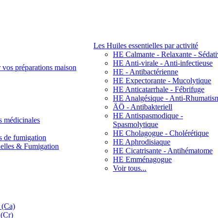
Les Huiles essentielles par activité
HE Calmante - Relaxante - Sédati
HE Anti-virale - Anti-infectieuse
r vos préparations maison
HE - Antibactérienne
HE Expectorante - Mucolytique
HE Anticatarrhale - Fébrifuge
HE Analgésique - Anti-Rhumatis
ÄÖ - Antibakteriell
HE Antispasmodique -
s médicinales
Spasmolytique
HE Cholagogue - Cholérétique
s de fumigation
HE Aphrodisiaque
nelles & Fumigation
HE Cicatrisante - Antihématome
HE Emménagogue
Voir tous...
 (Ca)
(Cr)