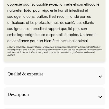
apprécié pour sa qualité exceptionnelle et son efficacité
naturelle. Idéal pour réguler le transit intestinal et
soulager la constipation, il est recommandé par les
utilisateurs et les professionnels de santé. Les clients
soulignent son excellent rapport qualité-prix, son
emballage soigné et sa disponibilité rapide. Un produit
de confiance pour un bien-être intestinal optimal.
Les avis résumés ci-dessus reflètent uniquement les expériences personnelles des utilisateurs et
n'engagent que leurs auteurs. Ces témoignages ne constituent pas des allégations thérapeutiques
validées médicalement. Pour toute question de santé, consultez un professionnel de santé
qualifié.
Qualité & expertise
Qualité & expertise
Description
Fiche produit validée par notre herboriste
diplômée (IFAPME)