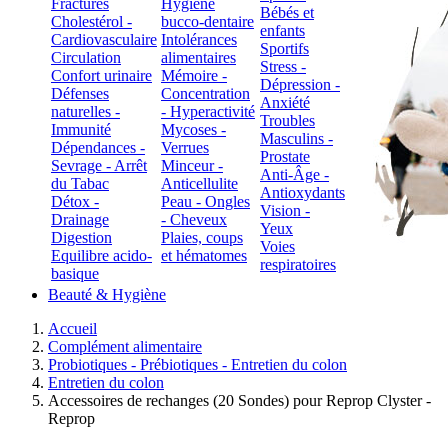
Fractures
Hygiène
Bébés et
Cholestérol -
bucco-dentaire
enfants
Cardiovasculaire
Intolérances
Sportifs
Circulation
alimentaires
Stress -
Confort urinaire
Mémoire -
Dépression -
Défenses
Concentration
Anxiété
naturelles -
- Hyperactivité
Troubles
Immunité
Mycoses -
Masculins -
Dépendances -
Verrues
Prostate
Sevrage - Arrêt
Minceur -
Anti-Âge -
du Tabac
Anticellulite
Antioxydants
Détox -
Peau - Ongles
Vision -
Drainage
- Cheveux
Yeux
Digestion
Plaies, coups
Voies
Equilibre acido-
et hématomes
respiratoires
basique
Beauté & Hygiène
Accueil
Complément alimentaire
Probiotiques - Prébiotiques - Entretien du colon
Entretien du colon
Accessoires de rechanges (20 Sondes) pour Reprop Clyster -
Reprop