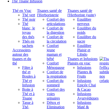
Thé Tisane Infusion
Thé en Vrac
Tisanes santé de
Tisanes santé de
Thé vert
l'Herboristerie
l'Herboriste (suite)
Thé noir
Confort des
Equilibre
Thé
articulations
nerveux
blanc, le
Confort de
Equilibre du
joyau
la digestion
poids
des thés
Confort de
Equilibre du
Thés en
la circulation
sucre
sachets
Confort
Equilibre
Accessoires
jeune
Plaisir et
autour des
maman et
Libido
tisanes et du
bébé
Tisanes et Infusions
thé
Confort
Plaisirs en vrac
Filtre à
Ménopause
Infusions
thé et
Confort de
Plantes &
Boules à
la respiration
Fruits
Thé et
Confort du
Infusions
Infusion
sommeil
Epicée Chai
Boite à
Confort des
& Cacao
Thé et à
voies
Infusions
Tisane
urinaires
Ayurvédiques
Tasse à
Détox et
Infusions
Thé,
Elimination
Maté &