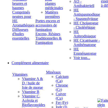
ÄÖ -
beurres et
plantes
Antibakteriell
baumes
médicinales
HE
Comprimés
Matières
Antispasmodique
neutres pour
premières
- Spasmolytique
HE
Portes encens et
HE Cholagogue
Aromathèques
accessoires de
- Cholérétique
Diffuseurs
fumigation
HE
d'huiles
Encens, Résines
Aphrodisiaque
essentielles
Traditionnelles &
HE Cicatrisante -
Fumigation
Antihématome
HE
Emménagogue
Voir tous...
Complément alimentaire
Minéraux
Vitamines
Calcium
Vitamine A &
(Ca)
D / huile de
Chrome
foie de morue
(Cr)
Vitamine B
Cuivre
Vitamine C,
(Cu)
Acérola et
Fer (Fe)
Bioflavonoïdes
Iode (I)