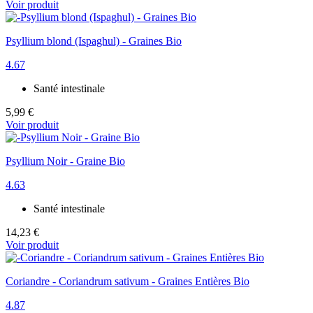
Voir produit
Psyllium blond (Ispaghul) - Graines Bio
4.67
Santé intestinale
5,99 €
Voir produit
Psyllium Noir - Graine Bio
4.63
Santé intestinale
14,23 €
Voir produit
Coriandre - Coriandrum sativum - Graines Entières Bio
4.87