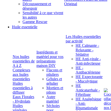
Découragement et
Original
désespoir
Sensibilité à ce que vivent
les autres
Gamme Rescue
Huile essentielle
Les Huiles essentielles
par activité
HE Calmante -
Relaxante -
Ingrédients et
Sédative
Nos huiles
matériel pour vos
HE Anti-virale -
essentielles de
préparations
Anti-infectieuse
A à Z
maison DIY
HE -
Complexes
Flacons et
Antibactérienne
aux huiles
piluliers
HE Expectorante
essentielles
Gélules et
- Mucolytique
Huiles
gélulier
HE
essentielles à
Mortiers et
Anticatarrhale -
diffuser
pilons
Fébrifuge
Eaux Florales
Autre
HE Analgésique
- Hydrolats
matériel
- Anti-
Huiles
Séchoirs
Rhumatismale
végétales,
pour