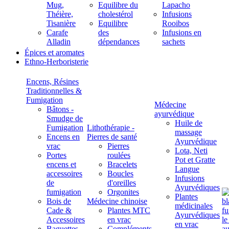
Mug,
Equilibre du
Lapacho
Théière,
cholestérol
Infusions
Tisanière
Equilibre
Rooibos
Carafe
des
Infusions en
Alladin
dépendances
sachets
Épices et aromates
Ethno-Herboristerie
Encens, Résines
Traditionnelles &
Fumigation
Médecine
Bâtons -
ayurvédique
Smudge de
Huile de
Fumigation
Lithothérapie -
massage
Encens en
Pierres de santé
Ayurvédique
vrac
Pierres
Lota, Neti
Portes
roulées
Pot et Gratte
encens et
Bracelets
Langue
accessoires
Boucles
Infusions
de
d'oreilles
Ayurvédiques
fumigation
Orgonites
Plantes
Bois de
Médecine chinoise
médicinales
Cade &
Plantes MTC
Ayurvédiques
Accessoires
en vrac
en vrac
Baguettes
Compléments