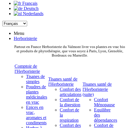
Français
Deutsch
Nederlands
Menu
Herboristerie
Partout en France Herboristerie du Valmont livre vos plantes en vrac bio
et produits de phytothérapie, que vous soyez à Paris, Lyon, Grenoble,
Bordeaux ou Marseille.
Comptoir de
l'Herboristerie
Tisanes de
Tisanes santé de
simples
l'Herboristerie
Tisanes santé de
Poudres de
Confort des
l'Herboristerie
plantes
articulations
(suite)
médicinales
Confort de
Confort
en vrac
la digestion
Ménopause
Epices en
Confort de
Equilibre
vrac,
la
des
aromates et
respiration
dépendances
condiments
Confort des
Confort de
Herbes à