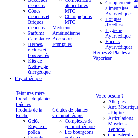
Compléments
d'encens
alimentaires
alimentaires
Cônes
MTC
Ayurvédiques
d'encens et
Champignons
Bougies
Briques
MTC
d'oreilles
d'encens
Médecine
Hygiène
Parfums
Amérindienne
Ayurvédique
d'ambiance
Acessoires
Encens
Herbes,
Ethniques
Ayurvédiques
racines et
Herbes & Plantes à
bois sacrés
Vaporiser
Kits de
Nettoyage
énergétique
Phytothérapie
Teintures-mère -
Votre besoin ?
Extraits de plantes
Allergies
fraîches
Anti-Moustiqu
Produits de la
Gélules de plantes
- Piqûres
Ruche
Gemmothérapie
Articulations -
Gelée
Complexes de
Muscles -
Royale et
gemmothérapie
Tendons
pollen
Les bourgeons
Cholestérol -
Propolis
unitaires