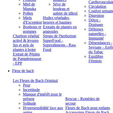
Cardiovasculai
Miel de
Sève de
Circulation
Manuka
bouleau et
Confort urinair
Pollen
aubier de tilleul
Digestion
Miels
Huiles végétales,
Détox -
d'Exception
beurres et baumes
Drainage
Bonbons et
Extraits de plantes en
Défenses
gommes
ampoules
naturelles -
Charbon végétal
Sirops de l'herboriste
Immunité
activé & levures
SuperFood -
Dépendances -
Jus et gels de
Superaliments - Raw
Sevrage - Arrêt
plantes à boire
Food
du Tabac
Extrait de Pépins
Equilibre
de Pamplemousse
Féminin
- EPP
Fleur de bach
Les Fleurs de Bach Original
Peur
Incertitude
Manque d'intérêt pour le
présent
Rescue - Remèdes de
Solitude
secour
Hypersensibilité face aux
Fleurs de Bach pour enfants
autres
Accessoires Fleurs de Bach