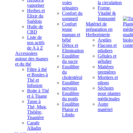
voies
la circulation
vaporiser
urinaires
Forme,
Herbes et
Confort du
Vitalité &
Elixir du
sommeil
Immunité
Suédois
Confort
Matériel de
Huile de
jeune
préparation en
CBD
maman et
Herboristerie
Liste de
bébé
Argiles
nos actifs
Détox et
Flacons et
de A à Z
Elimination
piluliers
Accessoires
Equilibre
Gélules et
autour des tisanes
du sucre
gélulier
et du thé
Equilibre
Matières
Filtre à thé
du
premières
et Boules à
cholestérol
Mortiers et
Thé et
Equilibre
pilons
Infusion
nerveux
Séchoirs
Boite à Thé
Equilibre
pour plantes
et à Tisane
du poids
médicinales
Tasse à
Equilibre
Autre
Thé, Mug,
Plaisir et
matériel
Théière,
Libido
Tisanière
Carafe
Alladin