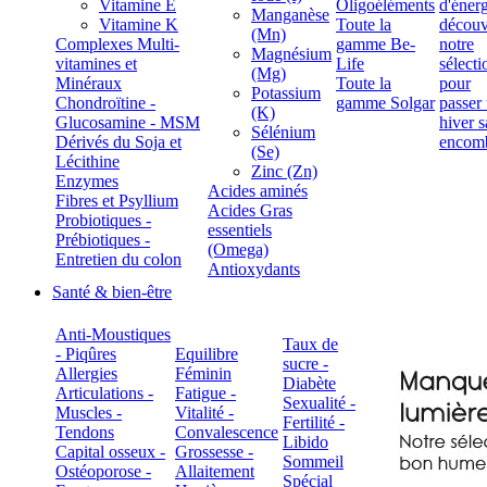
Vitamine E
Oligoéléments
Manganèse
Vitamine K
Toute la
(Mn)
Complexes Multi-
gamme Be-
Magnésium
vitamines et
Life
(Mg)
Minéraux
Toute la
Potassium
Chondroïtine -
gamme Solgar
(K)
Glucosamine - MSM
Sélénium
Dérivés du Soja et
(Se)
Lécithine
Zinc (Zn)
Enzymes
Acides aminés
Fibres et Psyllium
Acides Gras
Probiotiques -
essentiels
Prébiotiques -
(Omega)
Entretien du colon
Antioxydants
Santé & bien-être
Anti-Moustiques
Taux de
- Piqûres
Equilibre
sucre -
Allergies
Féminin
Diabète
Articulations -
Fatigue -
Sexualité -
Muscles -
Vitalité -
Fertilité -
Tendons
Convalescence
Libido
Capital osseux -
Grossesse -
Sommeil
Ostéoporose -
Allaitement
Spécial