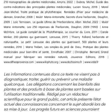
210 monographies de plantes médicinales, Amyris, 2022 | Dubray Michel, Guide des
contre-indications des principales plantes médicinales, Lucien Souny, 2018 | Morel
Jean-Michel, Traité pratique de phytothérapie. Remèdes d'hier pour médecine de
demain, Grancher, 2008 | Mulot Marie-Antoinette, Secrets d'une herboriste, Dauphin,
2009 | Loïc Ternissen, Le guide Ultime de l'Herboristerie, Albin Michel, 2022 | Mulot
Marie Antoinette, Les 250 réponses de l'herboriste, Dauphin, 2009 (1993) | Anne
McIntyre, Le guide complet de la Phytothérapie, Le courrier du Livre, 2011 | Carole
Minker, 200 plantes qui guérissent, Larousse, 2015 | Thierry Folliard, herboriste et
naturopathe, Le petit Larousse des plantes qui guérissent, 500 plantes et leurs
remèdes, 2016 | Maria Treben, Les simples du jardi de Dieu, Pratique des plantes
médicinales pour bien-être et santé, Ennsthaler, 2007 | Christophe Bernard, Grand
manuel pour fabriquer ses remèdes naturels, Jouvence Editions, 2018 |
www.altheaprovence.com | www.wikiphyto.org | www.doctissimo.fr | www.vidal.fr
Les informations contenues dans ce texte ne visent pas à
diagnostiquer, traiter, guérir ou prévenir une maladie
quelconque. Les allégations concernant les bienfaits des
plantes et des produits à base de plantes sont basées sur
l'utilisation traditionnelle. Rédigé par un rédacteur
scientifique pour le grand public, cet article présente l'état
actuel des connaissances concernant le sujet abordé lors de
sa mise à jour. Les progrès futurs en sciences pourraient