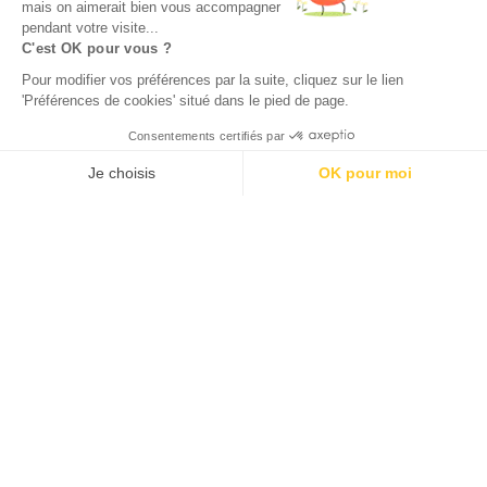
mais on aimerait bien vous accompagner
pendant votre visite...
C'est OK pour vous ?
Pour modifier vos préférences par la suite, cliquez sur le lien
'Préférences de cookies' situé dans le pied de page.
Consentements certifiés par
Je choisis
OK pour moi
Axeptio consent
Plateforme de Gestion du Consentement : Personnalisez vos O
Notre plateforme vous permet d'adapter et de gérer vos paramètr