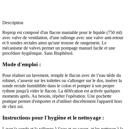
Description
Reprop est composé d'un flacon maniable pour le liquide (750 ml)
avec valve de ventilation, d'une rallonge avec une valve anti-retour
et 6 sondes rectales ainsi qu'une trousse de rangement. Le
mécanisme de valves permet un pompage manuel facile et une
procédure hygiénique. Sans Bisphénol.
Mode d'emploi :
Pour réaliser un lavement, remplir le flacon avec de l’eau tiède du
robinet, s’asseoir sur les toilettes ou s'allonger sur le dos, insérer la
sonde rectale humidifiée dans le colon et pomper à son propre
rythme jusqu'à vider le flacon. La défécation est activée quelques
moments après. Au besoin, répéter l'opération. Une pochette
pratique permet d'emporter et d'utiliser discrètement l'appareil hors
de chez soi.
Instructions pour l`hygiène et le nettoyage :
Laver la sonde et la rallonge à l’eau et au savon, et les nettoyer à la