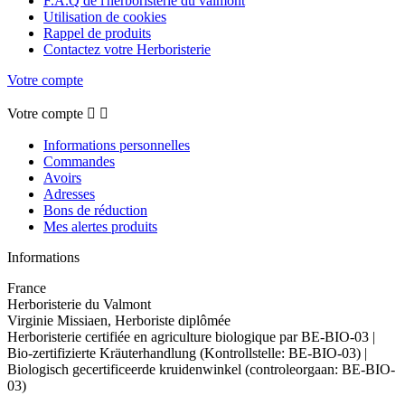
F.A.Q de l'herboristerie du valmont
Utilisation de cookies
Rappel de produits
Contactez votre Herboristerie
Votre compte
Votre compte


Informations personnelles
Commandes
Avoirs
Adresses
Bons de réduction
Mes alertes produits
Informations
France
Herboristerie du Valmont
Virginie Missiaen, Herboriste diplômée
Herboristerie certifiée en agriculture biologique par BE-BIO-03 |
Bio-zertifizierte Kräuterhandlung (Kontrollstelle: BE-BIO-03) |
Biologisch gecertificeerde kruidenwinkel (controleorgaan: BE-BIO-
03)