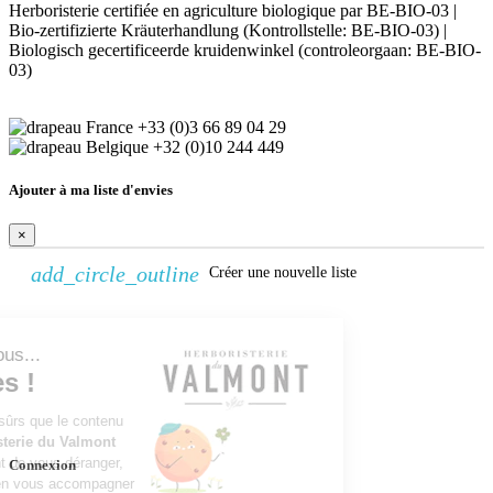
Herboristerie certifiée en agriculture biologique par BE-BIO-03 |
Bio-zertifizierte Kräuterhandlung (Kontrollstelle: BE-BIO-03) |
Biologisch gecertificeerde kruidenwinkel (controleorgaan: BE-BIO-
03)
+33 (0)3 66 89 04 29
+32 (0)10 244 449
Ajouter à ma liste d'envies
×
add_circle_outline
Créer une nouvelle liste
Continuer sans accepter
Créer une liste d'envies
Bonjour c'est nous...
×
les Cookies !
Nom de la liste d'envies
On a attendu d'être sûrs que le contenu
Annuler
Créer une liste d'envies
du site de l'
Herboristerie du Valmont
vous intéresse avant de vous déranger,
Connexion
mais on aimerait bien vous accompagner