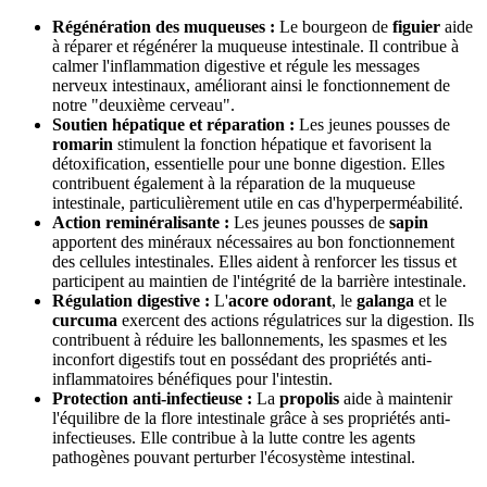
Régénération des muqueuses :
Le bourgeon de
figuier
aide
à réparer et régénérer la muqueuse intestinale. Il contribue à
calmer l'inflammation digestive et régule les messages
nerveux intestinaux, améliorant ainsi le fonctionnement de
notre "deuxième cerveau".
Soutien hépatique et réparation :
Les jeunes pousses de
romarin
stimulent la fonction hépatique et favorisent la
détoxification, essentielle pour une bonne digestion. Elles
contribuent également à la réparation de la muqueuse
intestinale, particulièrement utile en cas d'hyperperméabilité.
Action reminéralisante :
Les jeunes pousses de
sapin
apportent des minéraux nécessaires au bon fonctionnement
des cellules intestinales. Elles aident à renforcer les tissus et
participent au maintien de l'intégrité de la barrière intestinale.
Régulation digestive :
L'
acore odorant
, le
galanga
et le
curcuma
exercent des actions régulatrices sur la digestion. Ils
contribuent à réduire les ballonnements, les spasmes et les
inconfort digestifs tout en possédant des propriétés anti-
inflammatoires bénéfiques pour l'intestin.
Protection anti-infectieuse :
La
propolis
aide à maintenir
l'équilibre de la flore intestinale grâce à ses propriétés anti-
infectieuses. Elle contribue à la lutte contre les agents
pathogènes pouvant perturber l'écosystème intestinal.