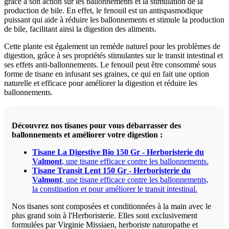
grâce à son action sur les ballonnements et la stimulation de la
production de bile. En effet, le fenouil est un antispasmodique
puissant qui aide à réduire les ballonnements et stimule la production
de bile, facilitant ainsi la digestion des aliments.
Cette plante est également un remède naturel pour les problèmes de
digestion, grâce à ses propriétés stimulantes sur le transit intestinal et
ses effets anti-ballonnements. Le fenouil peut être consommé sous
forme de tisane en infusant ses graines, ce qui en fait une option
naturelle et efficace pour améliorer la digestion et réduire les
ballonnements.
Découvrez nos tisanes pour vous débarrasser des
ballonnements et améliorer votre digestion :
Tisane La Digestive Bio 150 Gr - Herboristerie du
Valmont
, une tisane efficace contre les ballonnements.
Tisane Transit Lent 150 Gr - Herboristerie du
Valmont
, une tisane efficace contre les ballonnements,
la constipation et pour améliorer le transit intestinal.
Nos tisanes sont composées et conditionnées à la main avec le
plus grand soin à l'Herboristerie. Elles sont exclusivement
formulées par Virginie Missiaen, herboriste naturopathe et