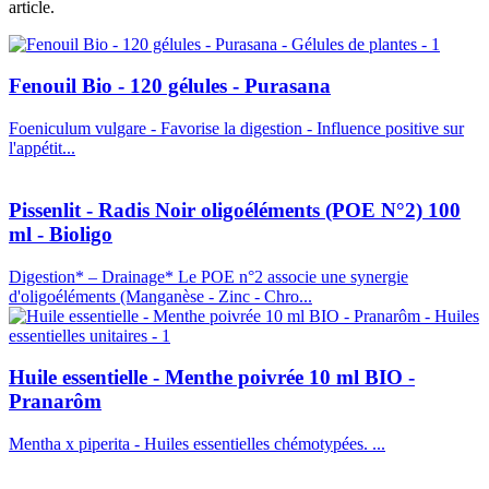
article.
Fenouil Bio - 120 gélules - Purasana
Foeniculum vulgare - Favorise la digestion - Influence positive sur
l'appétit...
Pissenlit - Radis Noir oligoéléments (POE N°2) 100
ml - Bioligo
Digestion* – Drainage* Le POE n°2 associe une synergie
d'oligoéléments (Manganèse - Zinc - Chro...
Huile essentielle - Menthe poivrée 10 ml BIO -
Pranarôm
Mentha x piperita - Huiles essentielles chémotypées. ...