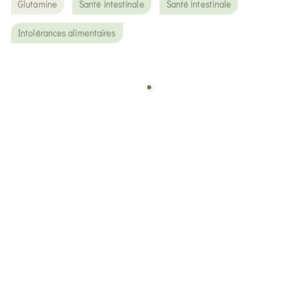
Glutamine
Santé intestinale
Santé intestinale
Intolérances alimentaires