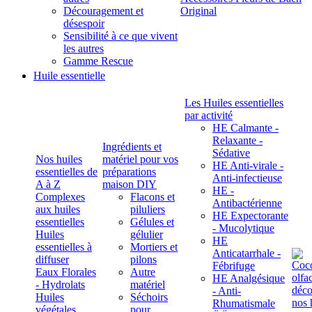
Découragement et
Original
désespoir
Sensibilité à ce que vivent
les autres
Gamme Rescue
Huile essentielle
Les Huiles essentielles
par activité
HE Calmante -
Relaxante -
Ingrédients et
Sédative
Nos huiles
matériel pour vos
HE Anti-virale -
essentielles de
préparations
Anti-infectieuse
A à Z
maison DIY
HE -
Complexes
Flacons et
Antibactérienne
aux huiles
piluliers
HE Expectorante
essentielles
Gélules et
- Mucolytique
Huiles
gélulier
HE
essentielles à
Mortiers et
Anticatarrhale -
diffuser
pilons
Fébrifuge
Eaux Florales
Autre
HE Analgésique
- Hydrolats
matériel
- Anti-
Huiles
Séchoirs
Rhumatismale
végétales,
pour