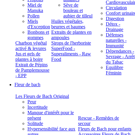
Cardiovasculai
Miel de
Sève de
Circulation
Manuka
bouleau et
Confort urinair
Pollen
aubier de tilleul
Digestion
Miels
Huiles végétales,
Détox -
d'Exception
beurres et baumes
Drainage
Bonbons et
Extraits de plantes en
Défenses
gommes
ampoules
naturelles -
Charbon végétal
Sirops de l'herboriste
Immunité
activé & levures
SuperFood -
Dépendances -
Jus et gels de
Superaliments - Raw
Sevrage - Arrêt
plantes à boire
Food
du Tabac
Extrait de Pépins
Equilibre
de Pamplemousse
Féminin
- EPP
Fleur de bach
Les Fleurs de Bach Original
Peur
Incertitude
Manque d'intérêt pour le
présent
Rescue - Remèdes de
Solitude
secour
Hypersensibilité face aux
Fleurs de Bach pour enfants
autres
Accessoires Fleurs de Bach