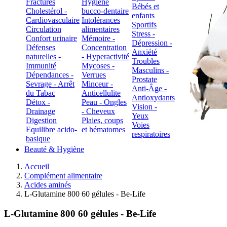
Fractures
Hygiène
Bébés et
Cholestérol -
bucco-dentaire
enfants
Cardiovasculaire
Intolérances
Sportifs
Circulation
alimentaires
Stress -
Confort urinaire
Mémoire -
Dépression -
Défenses
Concentration
Anxiété
naturelles -
- Hyperactivité
Troubles
Immunité
Mycoses -
Masculins -
Dépendances -
Verrues
Prostate
Sevrage - Arrêt
Minceur -
Anti-Âge -
du Tabac
Anticellulite
Antioxydants
Détox -
Peau - Ongles
Vision -
Drainage
- Cheveux
Yeux
Digestion
Plaies, coups
Voies
Equilibre acido-
et hématomes
respiratoires
basique
Beauté & Hygiène
Accueil
Complément alimentaire
Acides aminés
L-Glutamine 800 60 gélules - Be-Life
L-Glutamine 800 60 gélules - Be-Life