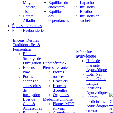
Mug,
Equilibre du
Lapacho
Théière,
cholestérol
Infusions
Tisanière
Equilibre
Rooibos
Carafe
des
Infusions en
Alladin
dépendances
sachets
Épices et aromates
Ethno-Herboristerie
Encens, Résines
Traditionnelles &
Fumigation
Médecine
Bâtons -
ayurvédique
Smudge de
Huile de
Fumigation
Lithothérapie -
massage
Encens en
Pierres de santé
Ayurvédique
vrac
Pierres
Lota, Neti
Portes
roulées
Pot et Gratte
encens et
Bracelets
Langue
accessoires
Boucles
Infusions
de
d'oreilles
Ayurvédiques
fumigation
Orgonites
Plantes
Bois de
Médecine chinoise
médicinales
Cade &
Plantes MTC
Ayurvédiques
Accessoires
en vrac
en vrac
Baguettes
Compléments