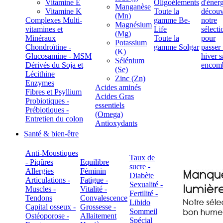
Vitamine E
Oligoéléments
Manganèse
Vitamine K
Toute la
(Mn)
Complexes Multi-
gamme Be-
Magnésium
vitamines et
Life
(Mg)
Minéraux
Toute la
Potassium
Chondroïtine -
gamme Solgar
(K)
Glucosamine - MSM
Sélénium
Dérivés du Soja et
(Se)
Lécithine
Zinc (Zn)
Enzymes
Acides aminés
Fibres et Psyllium
Acides Gras
Probiotiques -
essentiels
Prébiotiques -
(Omega)
Entretien du colon
Antioxydants
Santé & bien-être
Anti-Moustiques
Taux de
- Piqûres
Equilibre
sucre -
Allergies
Féminin
Diabète
Articulations -
Fatigue -
Sexualité -
Muscles -
Vitalité -
Fertilité -
Tendons
Convalescence
Libido
Capital osseux -
Grossesse -
Sommeil
Ostéoporose -
Allaitement
Spécial