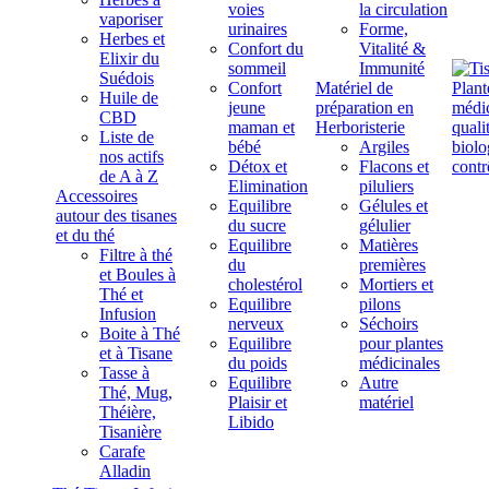
voies
la circulation
vaporiser
urinaires
Forme,
Herbes et
Confort du
Vitalité &
Elixir du
sommeil
Immunité
Suédois
Confort
Matériel de
Huile de
jeune
préparation en
CBD
maman et
Herboristerie
Liste de
bébé
Argiles
nos actifs
Détox et
Flacons et
de A à Z
Elimination
piluliers
Accessoires
Equilibre
Gélules et
autour des tisanes
du sucre
gélulier
et du thé
Equilibre
Matières
Filtre à thé
du
premières
et Boules à
cholestérol
Mortiers et
Thé et
Equilibre
pilons
Infusion
nerveux
Séchoirs
Boite à Thé
Equilibre
pour plantes
et à Tisane
du poids
médicinales
Tasse à
Equilibre
Autre
Thé, Mug,
Plaisir et
matériel
Théière,
Libido
Tisanière
Carafe
Alladin