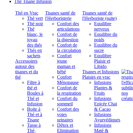
Thé Tisane Infusion
Thé en Vrac
Tisanes santé de
Tisanes santé de
Thé vert
l'Herboristerie
l'Herboriste (suite)
Thé noir
Confort des
Equilibre
Thé
articulations
nerveux
blanc, le
Confort de
Equilibre du
joyau
la digestion
poids
des thés
Confort de
Equilibre du
Thés en
la circulation
sucre
sachets
Confort
Equilibre
Accessoires
jeune
Plaisir et
autour des
maman et
Libido
tisanes et du
bébé
Tisanes et Infusions
thé
Confort
Plaisirs en vrac
Filtre à
Ménopause
Infusions
thé et
Confort de
Plantes &
Boules à
la respiration
Fruits
Thé et
Confort du
Infusions
Infusion
sommeil
Epicée Chai
Boite à
Confort des
& Cacao
Thé et à
voies
Infusions
Tisane
urinaires
Ayurvédiques
Tasse à
Détox et
Infusions
Thé,
Elimination
Maté &