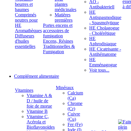
ÄÖ -
beurres et
plantes
Antibakteriell
baumes
médicinales
HE
Comprimés
Matières
Antispasmodique
neutres pour
premières
- Spasmolytique
HE
Portes encens et
HE Cholagogue
Aromathèques
accessoires de
- Cholérétique
Diffuseurs
fumigation
HE
d'huiles
Encens, Résines
Aphrodisiaque
essentielles
Traditionnelles &
HE Cicatrisante -
Fumigation
Antihématome
HE
Emménagogue
Voir tous...
Complément alimentaire
Minéraux
Vitamines
Calcium
Vitamine A &
(Ca)
D / huile de
Chrome
foie de morue
(Cr)
Vitamine B
Cuivre
Vitamine C,
(Cu)
Acérola et
Fer (Fe)
Bioflavonoïdes
Iode (I)