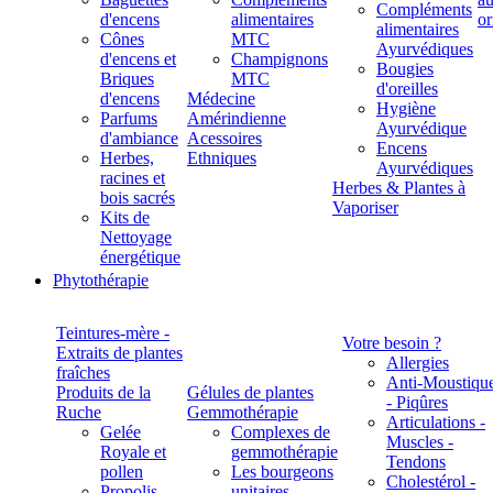
Compléments
d'encens
alimentaires
alimentaires
Cônes
MTC
Ayurvédiques
d'encens et
Champignons
Bougies
Briques
MTC
d'oreilles
d'encens
Médecine
Hygiène
Parfums
Amérindienne
Ayurvédique
d'ambiance
Acessoires
Encens
Herbes,
Ethniques
Ayurvédiques
racines et
Herbes & Plantes à
bois sacrés
Vaporiser
Kits de
Nettoyage
énergétique
Phytothérapie
Teintures-mère -
Votre besoin ?
Extraits de plantes
Allergies
fraîches
Anti-Moustiqu
Produits de la
Gélules de plantes
- Piqûres
Ruche
Gemmothérapie
Articulations -
Gelée
Complexes de
Muscles -
Royale et
gemmothérapie
Tendons
pollen
Les bourgeons
Cholestérol -
Propolis
unitaires