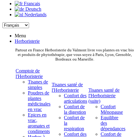
Français
Deutsch
Nederlands
Menu
Herboristerie
Partout en France Herboristerie du Valmont livre vos plantes en vrac bio
et produits de phytothérapie, que vous soyez à Paris, Lyon, Grenoble,
Bordeaux ou Marseille.
Comptoir de
l'Herboristerie
Tisanes de
Tisanes santé de
simples
l'Herboristerie
Tisanes santé de
Poudres de
Confort des
l'Herboristerie
plantes
articulations
(suite)
médicinales
Confort de
Confort
en vrac
la digestion
Ménopause
Epices en
Confort de
Equilibre
vrac,
la
des
aromates et
respiration
dépendances
condiments
Confort des
Confort de
Herbes à