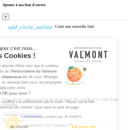
Ajouter à ma liste d'envies
×
add_circle_outline
Créer une nouvelle liste
Continuer sans accepter
Créer une liste d'envies
Bonjour c'est nous...
×
les Cookies !
Nom de la liste d'envies
Annuler
Créer une liste d'envies
On a attendu d'être sûrs que le contenu
du site de l'
Herboristerie du Valmont
vous intéresse avant de vous déranger,
Connexion
mais on aimerait bien vous accompagner
pendant votre visite...
×
C'est OK pour vous ?
Vous devez être connecté pour ajouter des produits à votre liste
Pour modifier vos préférences par la suite, cliquez sur le lien
d'envies.
'Préférences de cookies' situé dans le pied de page.
Connexion
Annuler
Consentements certifiés par
© 2026 - Herboristerie Du Valmont™
9.7
/10 (24752 avis)
Je choisis
OK pour moi
★★★★★