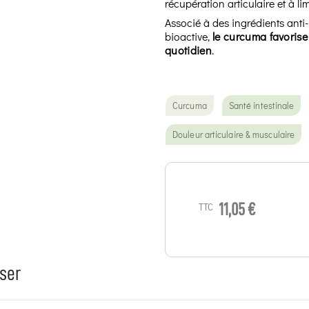
récupération articulaire et à li
Associé à des ingrédients ant
bioactive,
le curcuma favorise
quotidien
.
Curcuma
Santé intestinale
Douleur articulaire & musculaire
TTC
11,05 €
ser