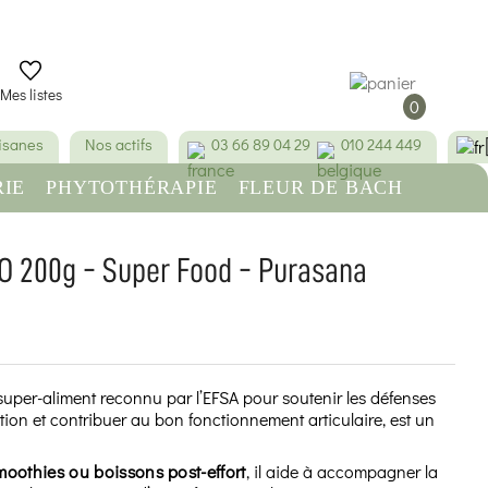
Mes listes
0
tisanes
Nos actifs
03 66 89 04 29
010 244 449
IE
PHYTOTHÉRAPIE
FLEUR DE BACH
RE
BEAUTÉ & HYGIÈNE
O 200g - Super Food - Purasana
(13 avis)
 super-aliment reconnu par l’EFSA pour soutenir les défenses
stion et contribuer au bon fonctionnement articulaire, est un
oothies ou boissons post-effort
, il aide à accompagner la