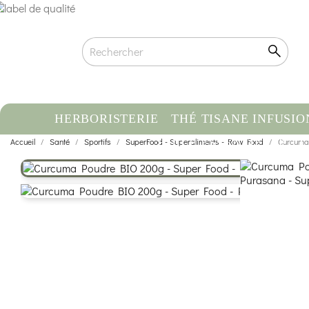
HERBORISTERIE
THÉ TISANE INFUSIO
Accueil
Santé
Sportifs
SuperFood - Superaliments - Raw Food
HUILE ESSENTIELLE
Curcuma
C