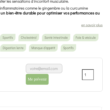
miter les sensations d’inconfort musculaire.
i-inflammatoires comme le gingembre ou la curcumine
 un bien-être durable pour optimiser vos performances au
en savoir plus
Sportifs
Cholestérol
Santé intestinale
Foie & vésicule
Digestion lente
Manque d'appétit
Sportifs
Me prévenir