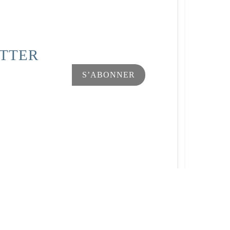
ETTER
Facebook
Instagram
s Options
ètres de confidentialité, en garantissant la conformité avec le