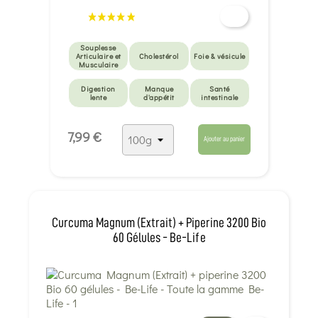
Souplesse
Articulaire et
Cholestérol
Foie & vésicule
Musculaire
Digestion
Manque
Santé
lente
d'appétit
intestinale
Santé
7,99 €
intestinale
Ajouter au panier
Curcuma Magnum (Extrait) + Piperine 3200 Bio
60 Gélules - Be-Life