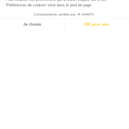
'Préférences de cookies' situé dans le pied de page.
Consentements certifiés par
Je choisis
OK pour moi
Axeptio consent
Plateforme de Gestion du Consentement : Personnalisez vos O
Notre plateforme vous permet d'adapter et de gérer vos paramètr