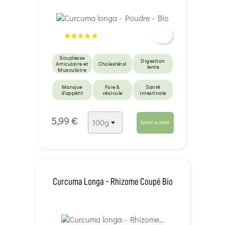
Souplesse
Digestion
Articulaire et
Cholestérol
lente
Musculaire
Manque
Foie &
Santé
d'appétit
vésicule
intestinale
Santé
5,99 €
intestinale
Ajouter au panier
Curcuma Longa - Rhizome Coupé Bio