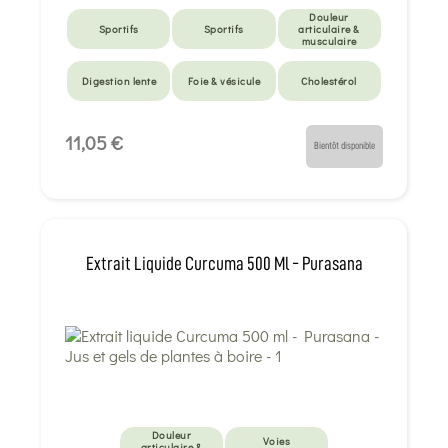
Douleur
Sportifs
Sportifs
articulaire &
musculaire
Digestion lente
Foie & vésicule
Cholestérol
Santé intestinale
Santé intestinale
Manque d'appétit
11,05 €
Bientôt disponible
Extrait Liquide Curcuma 500 Ml - Purasana
Douleur
Voies
articulaire &