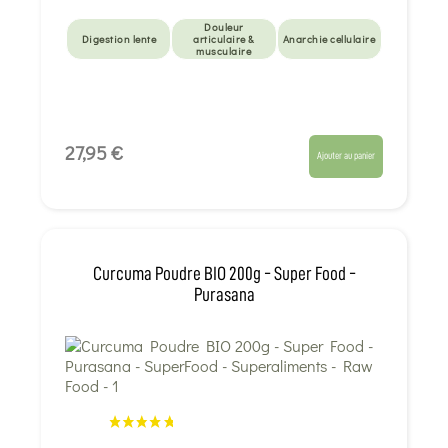
Douleur
Digestion lente
articulaire &
Anarchie cellulaire
musculaire
27,95 €
Ajouter au panier
Curcuma Poudre BIO 200g - Super Food -
Purasana