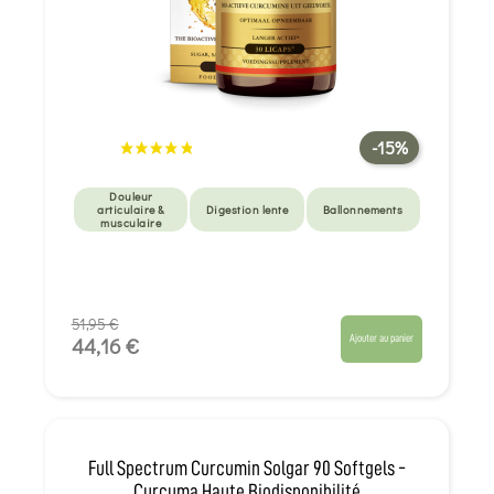
-15%
Douleur
articulaire &
Digestion lente
Ballonnements
musculaire
51,95 €
Ajouter au panier
44,16 €
Full Spectrum Curcumin Solgar 90 Softgels -
Curcuma Haute Biodisponibilité