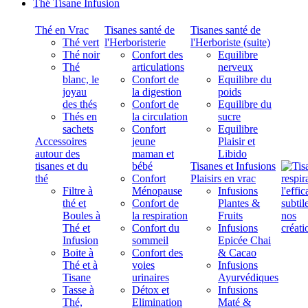
Thé Tisane Infusion
Thé en Vrac
Tisanes santé de
Tisanes santé de
Thé vert
l'Herboristerie
l'Herboriste (suite)
Thé noir
Confort des
Equilibre
Thé
articulations
nerveux
blanc, le
Confort de
Equilibre du
joyau
la digestion
poids
des thés
Confort de
Equilibre du
Thés en
la circulation
sucre
sachets
Confort
Equilibre
Accessoires
jeune
Plaisir et
autour des
maman et
Libido
tisanes et du
bébé
Tisanes et Infusions
thé
Confort
Plaisirs en vrac
Filtre à
Ménopause
Infusions
thé et
Confort de
Plantes &
Boules à
la respiration
Fruits
Thé et
Confort du
Infusions
Infusion
sommeil
Epicée Chai
Boite à
Confort des
& Cacao
Thé et à
voies
Infusions
Tisane
urinaires
Ayurvédiques
Tasse à
Détox et
Infusions
Thé,
Elimination
Maté &