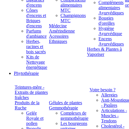
Compléments
d'encens
alimentaires
alimentaires
Cônes
MTC
Ayurvédiques
d'encens et
Champignons
Bougies
Briques
MTC
d'oreilles
d'encens
Médecine
Hygiène
Parfums
Amérindienne
Ayurvédique
d'ambiance
Acessoires
Encens
Herbes,
Ethniques
Ayurvédiques
racines et
Herbes & Plantes à
bois sacrés
Vaporiser
Kits de
Nettoyage
énergétique
Phytothérapie
Teintures-mère -
Votre besoin ?
Extraits de plantes
Allergies
fraîches
Anti-Moustiqu
Produits de la
Gélules de plantes
- Piqûres
Ruche
Gemmothérapie
Articulations -
Gelée
Complexes de
Muscles -
Royale et
gemmothérapie
Tendons
pollen
Les bourgeons
Cholestérol -
Propolis
unitaires