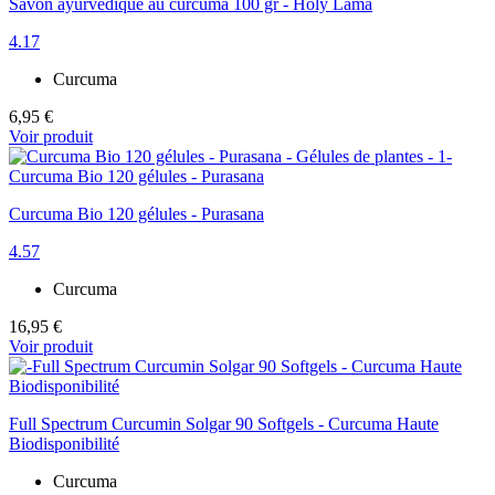
Savon ayurvédique au curcuma 100 gr - Holy Lama
4.17
Curcuma
6,95 €
Voir produit
Curcuma Bio 120 gélules - Purasana
4.57
Curcuma
16,95 €
Voir produit
Full Spectrum Curcumin Solgar 90 Softgels - Curcuma Haute
Biodisponibilité
Curcuma