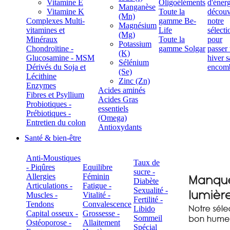
Vitamine E
Oligoéléments
Manganèse
Vitamine K
Toute la
(Mn)
Complexes Multi-
gamme Be-
Magnésium
vitamines et
Life
(Mg)
Minéraux
Toute la
Potassium
Chondroïtine -
gamme Solgar
(K)
Glucosamine - MSM
Sélénium
Dérivés du Soja et
(Se)
Lécithine
Zinc (Zn)
Enzymes
Acides aminés
Fibres et Psyllium
Acides Gras
Probiotiques -
essentiels
Prébiotiques -
(Omega)
Entretien du colon
Antioxydants
Santé & bien-être
Anti-Moustiques
Taux de
- Piqûres
Equilibre
sucre -
Allergies
Féminin
Diabète
Articulations -
Fatigue -
Sexualité -
Muscles -
Vitalité -
Fertilité -
Tendons
Convalescence
Libido
Capital osseux -
Grossesse -
Sommeil
Ostéoporose -
Allaitement
Spécial