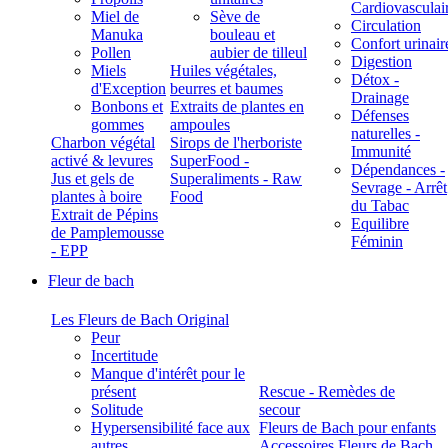
Cardiovasculai
Miel de
Sève de
Circulation
Manuka
bouleau et
Confort urinair
Pollen
aubier de tilleul
Digestion
Miels
Huiles végétales,
Détox -
d'Exception
beurres et baumes
Drainage
Bonbons et
Extraits de plantes en
Défenses
gommes
ampoules
naturelles -
Charbon végétal
Sirops de l'herboriste
Immunité
activé & levures
SuperFood -
Dépendances -
Jus et gels de
Superaliments - Raw
Sevrage - Arrêt
plantes à boire
Food
du Tabac
Extrait de Pépins
Equilibre
de Pamplemousse
Féminin
- EPP
Fleur de bach
Les Fleurs de Bach Original
Peur
Incertitude
Manque d'intérêt pour le
présent
Rescue - Remèdes de
Solitude
secour
Hypersensibilité face aux
Fleurs de Bach pour enfants
autres
Accessoires Fleurs de Bach