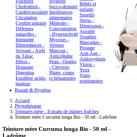
Fractures
Hygiène
Bébés et
Cholestérol -
bucco-dentaire
enfants
Cardiovasculaire
Intolérances
Sportifs
Circulation
alimentaires
Stress -
Confort urinaire
Mémoire -
Dépression -
Défenses
Concentration
Anxiété
naturelles -
- Hyperactivité
Troubles
Immunité
Mycoses -
Masculins -
Dépendances -
Verrues
Prostate
Sevrage - Arrêt
Minceur -
Anti-Âge -
du Tabac
Anticellulite
Antioxydants
Détox -
Peau - Ongles
Vision -
Drainage
- Cheveux
Yeux
Digestion
Plaies, coups
Voies
Equilibre acido-
et hématomes
respiratoires
basique
Beauté & Hygiène
Accueil
Phytothérapie
Teintures-mère - Extraits de plantes fraîches
Teinture mère Curcuma longa Bio - 50 ml - Ladrôme
Teinture mère Curcuma longa Bio - 50 ml -
Ladrôme