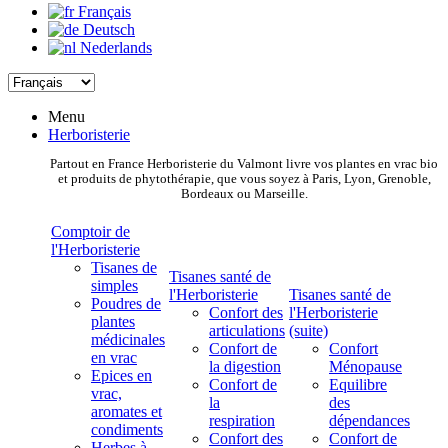
Français
Deutsch
Nederlands
Menu
Herboristerie
Partout en France Herboristerie du Valmont livre vos plantes en vrac bio
et produits de phytothérapie, que vous soyez à Paris, Lyon, Grenoble,
Bordeaux ou Marseille.
Comptoir de
l'Herboristerie
Tisanes de
Tisanes santé de
simples
l'Herboristerie
Tisanes santé de
Poudres de
Confort des
l'Herboristerie
plantes
articulations
(suite)
médicinales
Confort de
Confort
en vrac
la digestion
Ménopause
Epices en
Confort de
Equilibre
vrac,
la
des
aromates et
respiration
dépendances
condiments
Confort des
Confort de
Herbes à