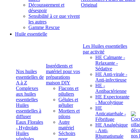
Découragement et
Original
désespoir
Sensibilité à ce que vivent
les autres
Gamme Rescue
Huile essentielle
Les Huiles essentielles
par activité
HE Calmante -
Relaxante -
Ingrédients et
Sédative
Nos huiles
matériel pour vos
HE Anti-virale -
essentielles de
préparations
Anti-infectieuse
A à Z
maison DIY
HE -
Complexes
Flacons et
Antibactérienne
aux huiles
piluliers
HE Expectorante
essentielles
Gélules et
- Mucolytique
Huiles
gélulier
HE
essentielles à
Mortiers et
Anticatarrhale -
diffuser
pilons
Fébrifuge
Eaux Florales
Autre
HE Analgésique
- Hydrolats
matériel
- Anti-
Huiles
Séchoirs
Rhumatismale
végétales,
pour