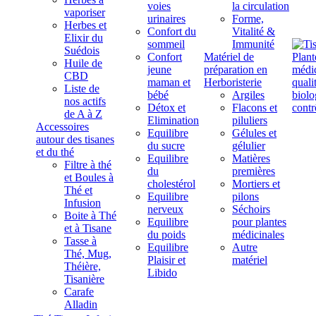
voies
la circulation
vaporiser
urinaires
Forme,
Herbes et
Confort du
Vitalité &
Elixir du
sommeil
Immunité
Suédois
Confort
Matériel de
Huile de
jeune
préparation en
CBD
maman et
Herboristerie
Liste de
bébé
Argiles
nos actifs
Détox et
Flacons et
de A à Z
Elimination
piluliers
Accessoires
Equilibre
Gélules et
autour des tisanes
du sucre
gélulier
et du thé
Equilibre
Matières
Filtre à thé
du
premières
et Boules à
cholestérol
Mortiers et
Thé et
Equilibre
pilons
Infusion
nerveux
Séchoirs
Boite à Thé
Equilibre
pour plantes
et à Tisane
du poids
médicinales
Tasse à
Equilibre
Autre
Thé, Mug,
Plaisir et
matériel
Théière,
Libido
Tisanière
Carafe
Alladin