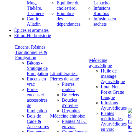
Mug,
Equilibre du
Lapacho
Théière,
cholestérol
Infusions
Tisanière
Equilibre
Rooibos
Carafe
des
Infusions en
Alladin
dépendances
sachets
Épices et aromates
Ethno-Herboristerie
Encens, Résines
Traditionnelles &
Fumigation
Médecine
Bâtons -
ayurvédique
Smudge de
Huile de
Fumigation
Lithothérapie -
massage
Encens en
Pierres de santé
Ayurvédique
vrac
Pierres
Lota, Neti
Portes
roulées
Pot et Gratte
encens et
Bracelets
Langue
accessoires
Boucles
Infusions
de
d'oreilles
Ayurvédiques
fumigation
Orgonites
Plantes
Bois de
Médecine chinoise
médicinales
Cade &
Plantes MTC
Ayurvédiques
Accessoires
en vrac
en vrac
Baguettes
Compléments