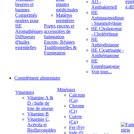
ÄÖ -
beurres et
plantes
Antibakteriell
baumes
médicinales
HE
Comprimés
Matières
Antispasmodique
neutres pour
premières
- Spasmolytique
HE
Portes encens et
HE Cholagogue
Aromathèques
accessoires de
- Cholérétique
Diffuseurs
fumigation
HE
d'huiles
Encens, Résines
Aphrodisiaque
essentielles
Traditionnelles &
HE Cicatrisante -
Fumigation
Antihématome
HE
Emménagogue
Voir tous...
Complément alimentaire
Minéraux
Vitamines
Calcium
Vitamine A &
(Ca)
D / huile de
Chrome
foie de morue
(Cr)
Vitamine B
Cuivre
Vitamine C,
(Cu)
Acérola et
Fer (Fe)
Bioflavonoïdes
Iode (I)