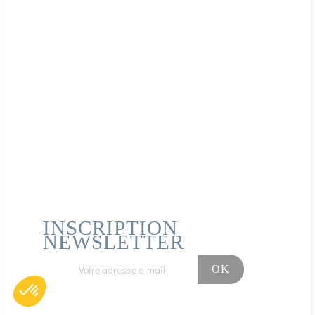
Caractéristiques
Végan
Sans sucre
Sans lactose
Platinum huile
Mode d'utilisation
Dose initiale : 2 softgels par jour, à répartir sur 1 à 2
repas, avec un verre d’eau
Après 4 à 6 semaines : passer à 1 softgel par jour en
entretien
Présentation
INSCRIPTION
NEWSLETTER
60 Softgels
Tenir hors de portée des jeunes enfants. Ne pas
dépasser la dose conseillée. Un complément alimentaire
ne se substitue pas à une alimentation variée et