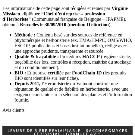
Les informations de cette page sont rédigées et relues par
Virginie
Missiaen
, diplômée
“Chef d’entreprise – profession
d’Herboriste”
(Communauté française de Belgique – IFAPME),
obtenu à
Bruxelles le 30/09/2010
(
mention Distinction
).
Méthode :
Contenu basé sur des sources de référence en
phytothérapie et herboristerie (ex. EMA/HMPC, OMS/WHO,
ESCOP, publications et bases institutionnelles), rédigé avec
une approche prudente, transparente et sourcée.
Qualité & traçabilité :
Procédures
HACCP
(hygiène stricte,
traçabilité des lots, contrôles à réception, maîtrise du stockage
et du conditionnement).
BIO :
Entreprise
certifiée
par
FoodChain ID
(les produits
BIO sont identifiés sur leur fiche).
Depuis 2011,
l’Herboristerie du Valmont construit une
réputation de qualité et de fiabilité en herboristerie, avec une
exigence constante sur la sélection des plantes et l’information
fournie.
Avis clients
LEVURE DE BIÈRE REVIVIFIABLE - SACCHAROMYCES
CEREVISIAE - GRANULE AVIS