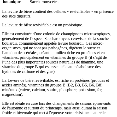
botanique
Saccharomycètes.
La levure de bière contient des cellules « revivifiables » en présence
des sucs digestifs.
La levure de bière revivifiable est un probiotique.
Elle est constituée d’une colonie de champignons microscopiques,
généralement de l’espèce Saccharomyces cerevisiae de la souche
boulardii, communément appelée levure boulardii. Ces micro-
organismes, qui ne sont pas pathogènes, digèrent le sucre et
l’amidon des céréales, créant un milieu riche en protéines et en
vitamines, principalement en vitamines du groupe B (il s’agit de
l’une des plus importantes sources naturelles de thiamine, une
vitamine du groupe B qui est essentielle au métabolisme des
hydrates de carbone et des gras).
La Levure de bière revivifiable, est riche en protéines (protides et
acides aminés), vitamines du groupe B (B2, B3, B5, B6, B8)
minéraux (cuivre, calcium, soufre, phosphore, potassium, fer,
magnésium).
Elle est idéale en cure lors des changements de saisons éprouvants
de l'automne et surtout du printemps, mais aussi durant la saison
froide et hivernale qui met à l'épreuve votre résistance naturelle.