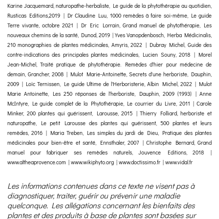
Karine Jacquemard, naturopathe-herbaliste, Le guide de la phytothérapie au quotidien,
Rusticas Editions,2019 | Dr Claudine Luu, 1000 remèdes à faire soi-même, Le guide
Terre vivante, octobre 2021 | Dr Eric Lorrain, Grand manuel de phytothérapie, Les
nouveaux chemins de la santé, Dunod, 2019 | Yves Vanopdenbosch, Herba Médicinalis,
210 monographies de plantes médicinales, Amyris, 2022 | Dubray Michel, Guide des
contre-indications des principales plantes médicinales, Lucien Souny, 2018 | Morel
Jean-Michel, Traité pratique de phytothérapie. Remèdes d'hier pour médecine de
demain, Grancher, 2008 | Mulot Marie-Antoinette, Secrets d'une herboriste, Dauphin,
2009 | Loïc Ternissen, Le guide Ultime de l'Herboristerie, Albin Michel, 2022 | Mulot
Marie Antoinette, Les 250 réponses de l'herboriste, Dauphin, 2009 (1993) | Anne
McIntyre, Le guide complet de la Phytothérapie, Le courrier du Livre, 2011 | Carole
Minker, 200 plantes qui guérissent, Larousse, 2015 | Thierry Folliard, herboriste et
naturopathe, Le petit Larousse des plantes qui guérissent, 500 plantes et leurs
remèdes, 2016 | Maria Treben, Les simples du jardi de Dieu, Pratique des plantes
médicinales pour bien-être et santé, Ennsthaler, 2007 | Christophe Bernard, Grand
manuel pour fabriquer ses remèdes naturels, Jouvence Editions, 2018 |
www.altheaprovence.com | www.wikiphyto.org | www.doctissimo.fr | www.vidal.fr
Les informations contenues dans ce texte ne visent pas à
diagnostiquer, traiter, guérir ou prévenir une maladie
quelconque. Les allégations concernant les bienfaits des
plantes et des produits à base de plantes sont basées sur