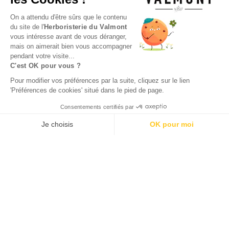
On a attendu d'être sûrs que le contenu
du site de l'
Herboristerie du Valmont
vous intéresse avant de vous déranger,
mais on aimerait bien vous accompagner
pendant votre visite...
C'est OK pour vous ?
Pour modifier vos préférences par la suite, cliquez sur le lien
'Préférences de cookies' situé dans le pied de page.
Consentements certifiés par
Je choisis
OK pour moi
Axeptio consent
Plateforme de Gestion du Consentement : Personnalisez vos O
Notre plateforme vous permet d'adapter et de gérer vos paramètr