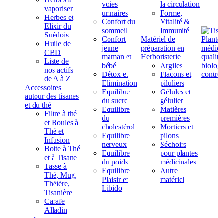
voies
la circulation
vaporiser
urinaires
Forme,
Herbes et
Confort du
Vitalité &
Elixir du
sommeil
Immunité
Suédois
Confort
Matériel de
Huile de
jeune
préparation en
CBD
maman et
Herboristerie
Liste de
bébé
Argiles
nos actifs
Détox et
Flacons et
de A à Z
Elimination
piluliers
Accessoires
Equilibre
Gélules et
autour des tisanes
du sucre
gélulier
et du thé
Equilibre
Matières
Filtre à thé
du
premières
et Boules à
cholestérol
Mortiers et
Thé et
Equilibre
pilons
Infusion
nerveux
Séchoirs
Boite à Thé
Equilibre
pour plantes
et à Tisane
du poids
médicinales
Tasse à
Equilibre
Autre
Thé, Mug,
Plaisir et
matériel
Théière,
Libido
Tisanière
Carafe
Alladin