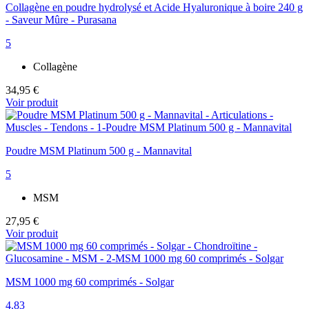
Collagène en poudre hydrolysé et Acide Hyaluronique à boire 240 g
- Saveur Mûre - Purasana
5
Collagène
34,95 €
Voir produit
Poudre MSM Platinum 500 g - Mannavital
5
MSM
27,95 €
Voir produit
MSM 1000 mg 60 comprimés - Solgar
4.83