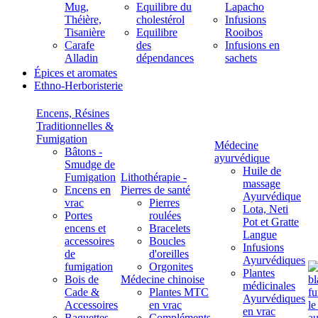
Mug,
Equilibre du
Lapacho
Théière,
cholestérol
Infusions
Tisanière
Equilibre
Rooibos
Carafe
des
Infusions en
Alladin
dépendances
sachets
Épices et aromates
Ethno-Herboristerie
Encens, Résines
Traditionnelles &
Fumigation
Médecine
Bâtons -
ayurvédique
Smudge de
Huile de
Fumigation
Lithothérapie -
massage
Encens en
Pierres de santé
Ayurvédique
vrac
Pierres
Lota, Neti
Portes
roulées
Pot et Gratte
encens et
Bracelets
Langue
accessoires
Boucles
Infusions
de
d'oreilles
Ayurvédiques
fumigation
Orgonites
Plantes
Bois de
Médecine chinoise
médicinales
Cade &
Plantes MTC
Ayurvédiques
Accessoires
en vrac
en vrac
Baguettes
Compléments