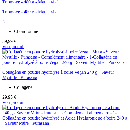
Triomove - 480 g - Mannavital
5
Chondroïtine
39,99 €
Voir produit
Collagène en poudre hydrolysé à boire Vegan 240 g - Saveur
Myrtille - Purasana
Collagène
29,95 €
Voir produit