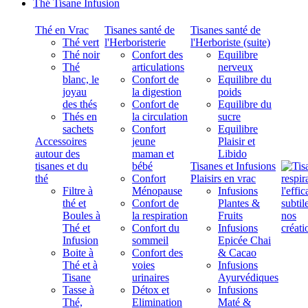
Thé Tisane Infusion
Thé en Vrac
Tisanes santé de
Tisanes santé de
Thé vert
l'Herboristerie
l'Herboriste (suite)
Thé noir
Confort des
Equilibre
Thé
articulations
nerveux
blanc, le
Confort de
Equilibre du
joyau
la digestion
poids
des thés
Confort de
Equilibre du
Thés en
la circulation
sucre
sachets
Confort
Equilibre
Accessoires
jeune
Plaisir et
autour des
maman et
Libido
tisanes et du
bébé
Tisanes et Infusions
thé
Confort
Plaisirs en vrac
Filtre à
Ménopause
Infusions
thé et
Confort de
Plantes &
Boules à
la respiration
Fruits
Thé et
Confort du
Infusions
Infusion
sommeil
Epicée Chai
Boite à
Confort des
& Cacao
Thé et à
voies
Infusions
Tisane
urinaires
Ayurvédiques
Tasse à
Détox et
Infusions
Thé,
Elimination
Maté &