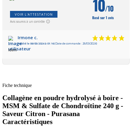
10
/10
VOIR L'ATTESTATION
Basé sur 1 avis
Avis soumis à un contrôle
Irmone c.
Publié le 06/05/2024 à 01:16
(Date de commande : 26/03/2024)
Idem
Fiche technique
Collagène en poudre hydrolysé à boire -
MSM & Sulfate de Chondroïtine 240 g -
Saveur Citron - Purasana
Caractéristiques