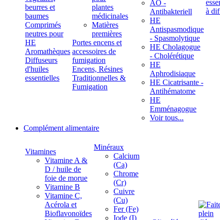
ÄÖ -
beurres et
plantes
Antibakteriell
baumes
médicinales
HE
Comprimés
Matières
Antispasmodique
neutres pour
premières
- Spasmolytique
HE
Portes encens et
HE Cholagogue
Aromathèques
accessoires de
- Cholérétique
Diffuseurs
fumigation
HE
d'huiles
Encens, Résines
Aphrodisiaque
essentielles
Traditionnelles &
HE Cicatrisante -
Fumigation
Antihématome
HE
Emménagogue
Voir tous...
Complément alimentaire
Minéraux
Vitamines
Calcium
Vitamine A &
(Ca)
D / huile de
Chrome
foie de morue
(Cr)
Vitamine B
Cuivre
Vitamine C,
(Cu)
Acérola et
Fer (Fe)
Bioflavonoïdes
Iode (I)