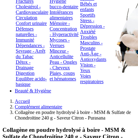
Fractures
Hygiène
Bébés et
Cholestérol -
bucco-dentaire
enfants
Cardiovasculaire
Intolérances
Sportifs
Circulation
alimentaires
Stress -
Confort urinaire
Mémoire -
Dépression -
Défenses
Concentration
Anxiété
naturelles -
- Hyperactivité
Troubles
Immunité
Mycoses -
Masculins -
Dépendances -
Verrues
Prostate
Sevrage - Arrêt
Minceur -
Anti-Âge -
du Tabac
Anticellulite
Antioxydants
Détox -
Peau - Ongles
Vision -
Drainage
- Cheveux
Yeux
Digestion
Plaies, coups
Voies
Equilibre acido-
et hématomes
respiratoires
basique
Beauté & Hygiène
Accueil
Complément alimentaire
Collagène en poudre hydrolysé à boire - MSM & Sulfate de
Chondroïtine 240 g - Saveur Citron - Purasana
Collagène en poudre hydrolysé à boire - MSM &
Sulfate de Chondroïtine 240 g - Saveur Citron -