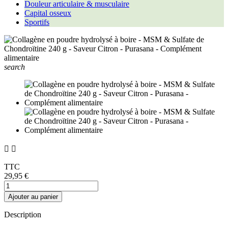
Douleur articulaire & musculaire
Capital osseux
Sportifs
search


TTC
29,95 €
Ajouter au panier
Description