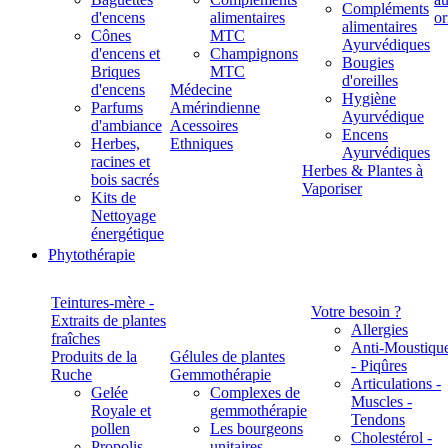
Compléments
d'encens
alimentaires
alimentaires
Cônes
MTC
Ayurvédiques
d'encens et
Champignons
Bougies
Briques
MTC
d'oreilles
d'encens
Médecine
Hygiène
Parfums
Amérindienne
Ayurvédique
d'ambiance
Acessoires
Encens
Herbes,
Ethniques
Ayurvédiques
racines et
Herbes & Plantes à
bois sacrés
Vaporiser
Kits de
Nettoyage
énergétique
Phytothérapie
Teintures-mère -
Votre besoin ?
Extraits de plantes
Allergies
fraîches
Anti-Moustiqu
Produits de la
Gélules de plantes
- Piqûres
Ruche
Gemmothérapie
Articulations -
Gelée
Complexes de
Muscles -
Royale et
gemmothérapie
Tendons
pollen
Les bourgeons
Cholestérol -
Propolis
unitaires