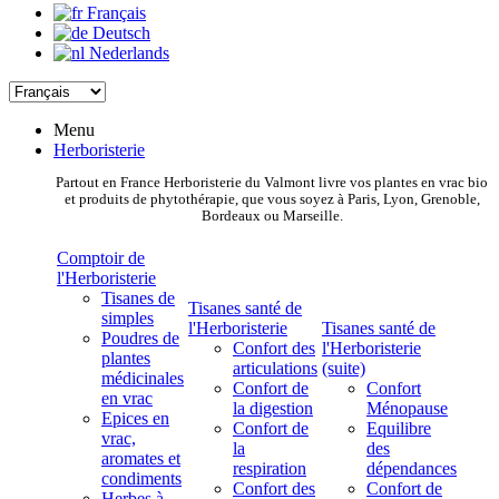
Français
Deutsch
Nederlands
Menu
Herboristerie
Partout en France Herboristerie du Valmont livre vos plantes en vrac bio
et produits de phytothérapie, que vous soyez à Paris, Lyon, Grenoble,
Bordeaux ou Marseille.
Comptoir de
l'Herboristerie
Tisanes de
Tisanes santé de
simples
l'Herboristerie
Tisanes santé de
Poudres de
Confort des
l'Herboristerie
plantes
articulations
(suite)
médicinales
Confort de
Confort
en vrac
la digestion
Ménopause
Epices en
Confort de
Equilibre
vrac,
la
des
aromates et
respiration
dépendances
condiments
Confort des
Confort de
Herbes à