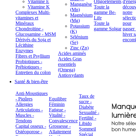
Vitamine E
Oligoéléments
Manganèse
Vitamine K
Toute la
(Mn)
Complexes Multi-
gamme Be-
Magnésium
vitamines et
Life
(Mg)
Minéraux
Toute la
Potassium
Chondroïtine -
gamme Solgar
(K)
Glucosamine - MSM
Sélénium
Dérivés du Soja et
(Se)
Lécithine
Zinc (Zn)
Enzymes
Acides aminés
Fibres et Psyllium
Acides Gras
Probiotiques -
essentiels
Prébiotiques -
(Omega)
Entretien du colon
Antioxydants
Santé & bien-être
Anti-Moustiques
Taux de
- Piqûres
Equilibre
sucre -
Allergies
Féminin
Diabète
Articulations -
Fatigue -
Sexualité -
Muscles -
Vitalité -
Fertilité -
Tendons
Convalescence
Libido
Capital osseux -
Grossesse -
Sommeil
Ostéoporose -
Allaitement
Spécial