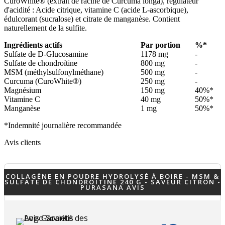
CuroWhite® (extrait de racine de Curcuma longa), régulateur
d'acidité : Acide citrique, vitamine C (acide L-ascorbique),
édulcorant (sucralose) et citrate de manganèse. Contient
naturellement de la sulfite.
Ingrédients actifs
Par portion
%*
Sulfate de D-Glucosamine
1178 mg
-
Sulfate de chondroïtine
800 mg
-
MSM (méthylsulfonylméthane)
500 mg
-
Curcuma (CuroWhite®)
250 mg
-
Magnésium
150 mg
40%*
Vitamine C
40 mg
50%*
Manganèse
1 mg
50%*
*Indemnité journalière recommandée
Avis clients
COLLAGÈNE EN POUDRE HYDROLYSÉ À BOIRE - MSM &
SULFATE DE CHONDROÏTINE 240 G - SAVEUR CITRON -
PURASANA AVIS