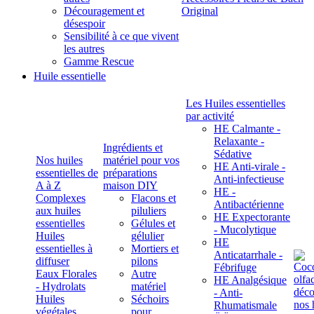
Découragement et
Original
désespoir
Sensibilité à ce que vivent
les autres
Gamme Rescue
Huile essentielle
Les Huiles essentielles
par activité
HE Calmante -
Relaxante -
Ingrédients et
Sédative
Nos huiles
matériel pour vos
HE Anti-virale -
essentielles de
préparations
Anti-infectieuse
A à Z
maison DIY
HE -
Complexes
Flacons et
Antibactérienne
aux huiles
piluliers
HE Expectorante
essentielles
Gélules et
- Mucolytique
Huiles
gélulier
HE
essentielles à
Mortiers et
Anticatarrhale -
diffuser
pilons
Fébrifuge
Eaux Florales
Autre
HE Analgésique
- Hydrolats
matériel
- Anti-
Huiles
Séchoirs
Rhumatismale
végétales,
pour