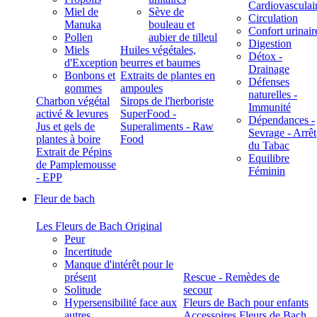
Cardiovasculai
Miel de
Sève de
Circulation
Manuka
bouleau et
Confort urinair
Pollen
aubier de tilleul
Digestion
Miels
Huiles végétales,
Détox -
d'Exception
beurres et baumes
Drainage
Bonbons et
Extraits de plantes en
Défenses
gommes
ampoules
naturelles -
Charbon végétal
Sirops de l'herboriste
Immunité
activé & levures
SuperFood -
Dépendances -
Jus et gels de
Superaliments - Raw
Sevrage - Arrêt
plantes à boire
Food
du Tabac
Extrait de Pépins
Equilibre
de Pamplemousse
Féminin
- EPP
Fleur de bach
Les Fleurs de Bach Original
Peur
Incertitude
Manque d'intérêt pour le
présent
Rescue - Remèdes de
Solitude
secour
Hypersensibilité face aux
Fleurs de Bach pour enfants
autres
Accessoires Fleurs de Bach