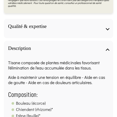
n'engagent que leurs auteurs. Ces témoignages ne constituent pas des allégations thérapeutiques
validées médicalement. Pour toute question de santé, consultez un professionnel de santé
qualifié.
Qualité & expertise
Qualité & expertise
Description
Fiche produit validée par notre herboriste
diplômée (IFAPME)
Tisane composée de plantes médicinales favorisant
l'élimination de l'eau accumulée dans les tissus.
Les informations de cette page sont rédigées et relues
par
Virginie Missiaen
, diplômée
“Chef d’entreprise –
Aide à maintenir une tension en équilibre - Aide en cas
profession d’Herboriste”
(Communauté française de
de goutte - Aide en cas de douleurs articulaires.
Belgique – IFAPME), obtenu à
Bruxelles le 30/09/2010
(
mention Distinction
).
Composition:
Méthode :
Contenu basé sur des sources de
Bouleau (écorce)
référence en phytothérapie et herboristerie (ex.
Chiendent (rhizome)*
EMA/HMPC, OMS/WHO, ESCOP, publications et
Frêne (feuille)*
bases institutionnelles), rédigé avec une approche