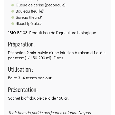
prudente, transparente et sourcée.
Queue de cerise (pédoncule)
Qualité & traçabilité :
Procédures
HACCP
(hygiène
Bouleau (feuille)*
stricte, traçabilité des lots, contrôles à réception,
Sureau (fleurs)*
maîtrise du stockage et du conditionnement).
Bleuet (pétales)
BIO :
Entreprise
certifiée
par
FoodChain ID
(les
produits BIO sont identifiés sur leur fiche).
*BIO-BE-03 Produit issu de l'agriculture biologique
Depuis 2011,
l’Herboristerie du Valmont construit
une réputation de qualité et de fiabilité en
Préparation:
herboristerie, avec une exigence constante sur la
Décoction 2 min. suivie d'une infusion à raison d'1 c. à s.
sélection des plantes et l’information fournie.
par tasse (+/-150-200 ml). Filtrez.
Utilisation :
Boire 3- 4 tasses par jour.
Présentation:
Sachet kraft doublé cello de 150 gr.
Tenir hors de portée des jeunes enfants. Ne pas