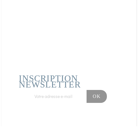
Publié le 14/05/2025 à 00:03
(Date de commande : 22/04/2025)
Pas terrible au niveau du goût mais super efficace
Laetitia p.
Publié le 05/09/2024 à 13:38
(Date de commande : 05/08/2024)
top produit parfait
AFFICHER PLUS D'AVIS
INSCRIPTION
NEWSLETTER
Facebook
Instagram