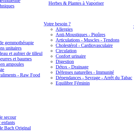
érindienne
Herbes & Plantes à Vaporiser
thniques
Votre besoin ?
Allergies
Anti-Moustiques - Piqûres
Articulations - Muscles - Tendons
de gemmothérapie
Cholestérol - Cardiovasculaire
ns unitaires
Circulation
eau et aubier de tilleul
Confort urinaire
beurres et baumes
Digestion
s en ampoules
Détox - Drainage
ste
Défenses naturelles - Immunité
raliments - Raw Food
Dépendances - Sevrage - Arrêt du Tabac
Equilibre Féminin
e secour
 enfants
de Bach Original