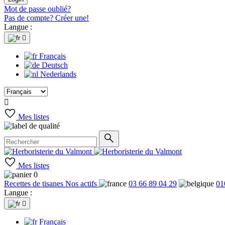
Mot de passe oublié?
Pas de compte? Créer une!
Langue :

Français
Deutsch
Nederlands

Mes listes
Mes listes
0
Recettes de tisanes
Nos actifs
03 66 89 04 29
01
Langue :

Français