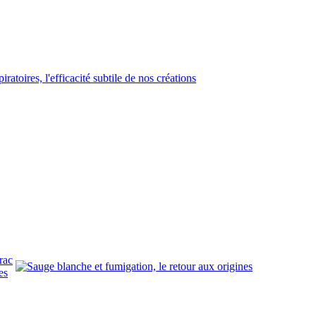
rac
es