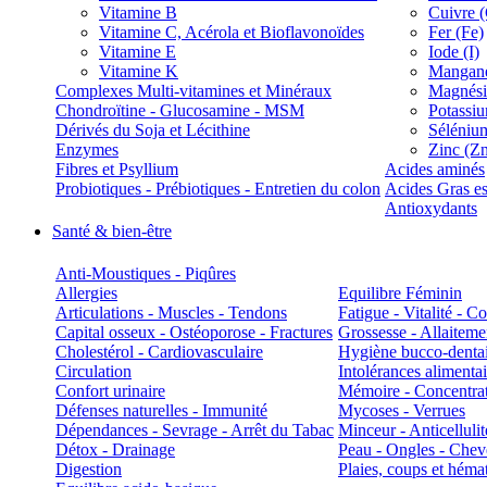
Vitamine B
Cuivre 
Vitamine C, Acérola et Bioflavonoïdes
Fer (Fe)
Vitamine E
Iode (I)
Vitamine K
Manganè
Complexes Multi-vitamines et Minéraux
Magnés
Chondroïtine - Glucosamine - MSM
Potassi
Dérivés du Soja et Lécithine
Séléniu
Enzymes
Zinc (Z
Fibres et Psyllium
Acides aminés
Probiotiques - Prébiotiques - Entretien du colon
Acides Gras es
Antioxydants
Santé & bien-être
Anti-Moustiques - Piqûres
Allergies
Equilibre Féminin
Articulations - Muscles - Tendons
Fatigue - Vitalité - 
Capital osseux - Ostéoporose - Fractures
Grossesse - Allaiteme
Cholestérol - Cardiovasculaire
Hygiène bucco-denta
Circulation
Intolérances alimentai
Confort urinaire
Mémoire - Concentrat
Défenses naturelles - Immunité
Mycoses - Verrues
Dépendances - Sevrage - Arrêt du Tabac
Minceur - Anticellulit
Détox - Drainage
Peau - Ongles - Che
Digestion
Plaies, coups et hém