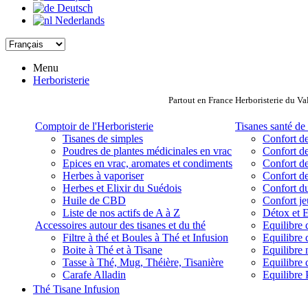
Deutsch
Nederlands
Menu
Herboristerie
Partout en France Herboristerie du Va
Comptoir de l'Herboristerie
Tisanes santé de 
Tisanes de simples
Confort de
Poudres de plantes médicinales en vrac
Confort de
Epices en vrac, aromates et condiments
Confort de
Herbes à vaporiser
Confort de
Herbes et Elixir du Suédois
Confort d
Huile de CBD
Confort j
Liste de nos actifs de A à Z
Détox et E
Accessoires autour des tisanes et du thé
Equilibre 
Filtre à thé et Boules à Thé et Infusion
Equilibre 
Boite à Thé et à Tisane
Equilibre
Tasse à Thé, Mug, Théière, Tisanière
Equilibre 
Carafe Alladin
Equilibre P
Thé Tisane Infusion