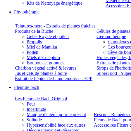
Médecine Am
Kits de Nettoyage énergétique
Acessoires E
Phytothérapie
Teintures-mère - Extraits de plantes fraîches
Produits de la Ruche
Gélules de plantes
Gelée Royale et pollen
Gemmothérapie
Propolis
Complexes 
Miel de Manuka
Les bourgeo
Pollen
Sève de boul
Miels d'Exception
Huiles végétales, 
Bonbons et gommes
Extraits de plante
Charbon végétal activé & levures
Sirops de l'herbori
Jus et gels de plantes à boire
SuperFood - Supe
Extrait de Pépins de Pamplemousse - EPP
Fleur de bach
Les Fleurs de Bach Original
Peur
Incertitude
Manque d'intérêt pour le présent
Rescue - Remèdes d
Solitude
Fleurs de Bach pour
Hypersensibilité face aux autres
Accessoires Fleurs 
Découragement et désespoir