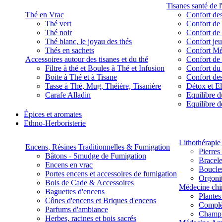
Tisanes santé de l
Thé en Vrac
Confort des
Thé vert
Confort de 
Thé noir
Confort de 
Thé blanc, le joyau des thés
Confort je
Thés en sachets
Confort M
Accessoires autour des tisanes et du thé
Confort de 
Filtre à thé et Boules à Thé et Infusion
Confort du
Boite à Thé et à Tisane
Confort des
Tasse à Thé, Mug, Théière, Tisanière
Détox et E
Carafe Alladin
Equilibre d
Equilibre 
Épices et aromates
Ethno-Herboristerie
Lithothérapie 
Encens, Résines Traditionnelles & Fumigation
Pierres
Bâtons - Smudge de Fumigation
Bracele
Encens en vrac
Boucles
Portes encens et accessoires de fumigation
Orgoni
Bois de Cade & Accessoires
Médecine chi
Baguettes d'encens
Plante
Cônes d'encens et Briques d'encens
Complé
Parfums d'ambiance
Champ
Herbes, racines et bois sacrés