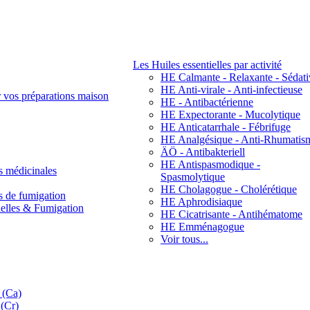
Les Huiles essentielles par activité
HE Calmante - Relaxante - Sédati
HE Anti-virale - Anti-infectieuse
r vos préparations maison
HE - Antibactérienne
HE Expectorante - Mucolytique
HE Anticatarrhale - Fébrifuge
HE Analgésique - Anti-Rhumatis
ÄÖ - Antibakteriell
HE Antispasmodique -
s médicinales
Spasmolytique
HE Cholagogue - Cholérétique
s de fumigation
HE Aphrodisiaque
nelles & Fumigation
HE Cicatrisante - Antihématome
HE Emménagogue
Voir tous...
 (Ca)
(Cr)