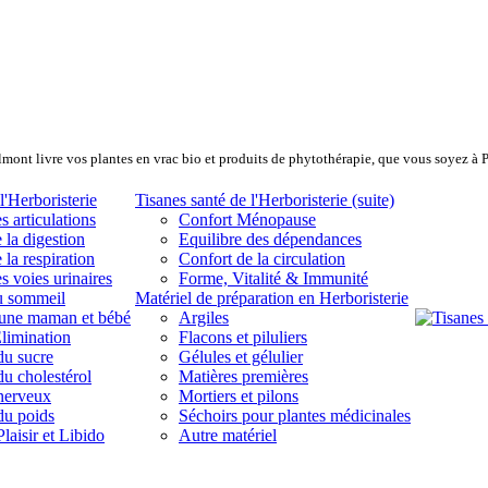
lmont livre vos plantes en vrac bio et produits de phytothérapie, que vous soyez à 
l'Herboristerie
Tisanes santé de l'Herboristerie (suite)
s articulations
Confort Ménopause
 la digestion
Equilibre des dépendances
 la respiration
Confort de la circulation
s voies urinaires
Forme, Vitalité & Immunité
u sommeil
Matériel de préparation en Herboristerie
eune maman et bébé
Argiles
limination
Flacons et piluliers
du sucre
Gélules et gélulier
du cholestérol
Matières premières
 nerveux
Mortiers et pilons
du poids
Séchoirs pour plantes médicinales
laisir et Libido
Autre matériel