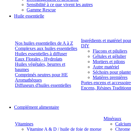
Sensibilité à ce que vivent les autres
Gamme Rescue
Huile essentielle
Ingrédients et matériel pou
Nos huiles essentielles de A à Z
DIY
Complexes aux huiles essentielles
Flacons et piluliers
Huiles essentielles à diffuser
Gélules et gélulier
Eaux Florales - Hydrolats
Mortiers et pilons
Huiles végétales, beurres et
Autre matériel
baumes
Séchoirs pour plante
Comprimés neutres pour HE
Matières premières
Aromathèques
Portes encens et accessoire
Diffuseurs d'huiles essentielles
Encens, Résines Tradition
Complément alimentaire
Minéraux
Vitamines
Calcium
Vitamine A & D / huile de foie de morue
Chrome 