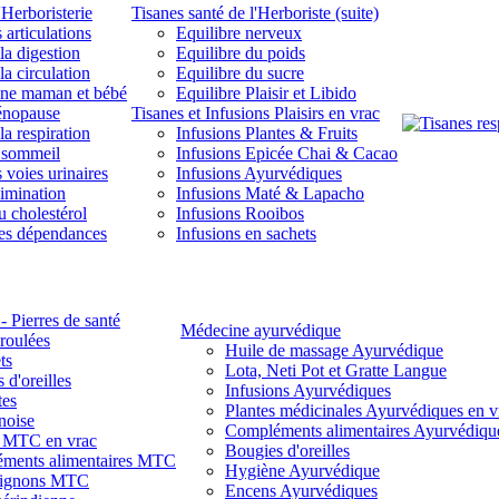
'Herboristerie
Tisanes santé de l'Herboriste (suite)
 articulations
Equilibre nerveux
la digestion
Equilibre du poids
la circulation
Equilibre du sucre
une maman et bébé
Equilibre Plaisir et Libido
énopause
Tisanes et Infusions Plaisirs en vrac
la respiration
Infusions Plantes & Fruits
 sommeil
Infusions Epicée Chai & Cacao
 voies urinaires
Infusions Ayurvédiques
limination
Infusions Maté & Lapacho
u cholestérol
Infusions Rooibos
des dépendances
Infusions en sachets
- Pierres de santé
Médecine ayurvédique
 roulées
Huile de massage Ayurvédique
ts
Lota, Neti Pot et Gratte Langue
 d'oreilles
Infusions Ayurvédiques
tes
Plantes médicinales Ayurvédiques en v
noise
Compléments alimentaires Ayurvédiqu
s MTC en vrac
Bougies d'oreilles
ments alimentaires MTC
Hygiène Ayurvédique
ignons MTC
Encens Ayurvédiques