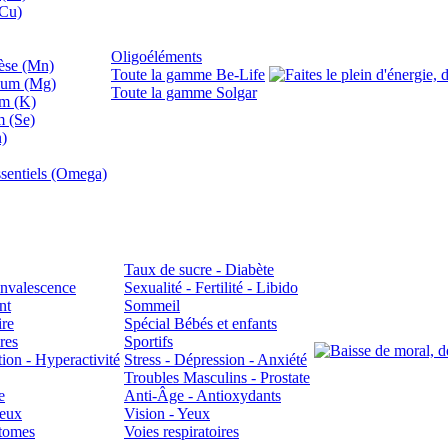
(Cu)
Oligoéléments
se (Mn)
Toute la gamme Be-Life
ium (Mg)
Toute la gamme Solgar
um (K)
m (Se)
n)
sentiels (Omega)
Taux de sucre - Diabète
Convalescence
Sexualité - Fertilité - Libido
nt
Sommeil
ire
Spécial Bébés et enfants
res
Sportifs
ion - Hyperactivité
Stress - Dépression - Anxiété
Troubles Masculins - Prostate
e
Anti-Âge - Antioxydants
veux
Vision - Yeux
atomes
Voies respiratoires