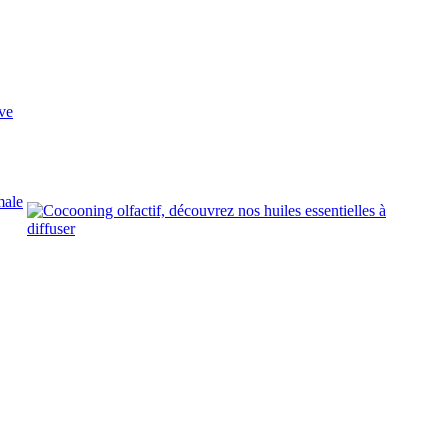
ve
male