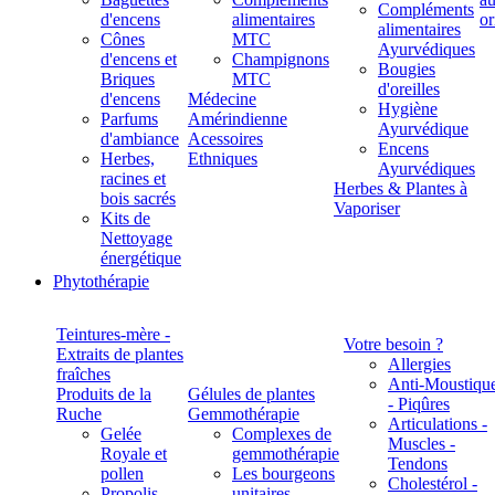
Compléments
d'encens
alimentaires
alimentaires
Cônes
MTC
Ayurvédiques
d'encens et
Champignons
Bougies
Briques
MTC
d'oreilles
d'encens
Médecine
Hygiène
Parfums
Amérindienne
Ayurvédique
d'ambiance
Acessoires
Encens
Herbes,
Ethniques
Ayurvédiques
racines et
Herbes & Plantes à
bois sacrés
Vaporiser
Kits de
Nettoyage
énergétique
Phytothérapie
Teintures-mère -
Votre besoin ?
Extraits de plantes
Allergies
fraîches
Anti-Moustiqu
Produits de la
Gélules de plantes
- Piqûres
Ruche
Gemmothérapie
Articulations -
Gelée
Complexes de
Muscles -
Royale et
gemmothérapie
Tendons
pollen
Les bourgeons
Cholestérol -
Propolis
unitaires