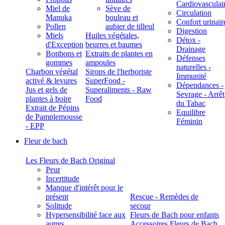
Cardiovasculai
Miel de
Sève de
Circulation
Manuka
bouleau et
Confort urinair
Pollen
aubier de tilleul
Digestion
Miels
Huiles végétales,
Détox -
d'Exception
beurres et baumes
Drainage
Bonbons et
Extraits de plantes en
Défenses
gommes
ampoules
naturelles -
Charbon végétal
Sirops de l'herboriste
Immunité
activé & levures
SuperFood -
Dépendances -
Jus et gels de
Superaliments - Raw
Sevrage - Arrêt
plantes à boire
Food
du Tabac
Extrait de Pépins
Equilibre
de Pamplemousse
Féminin
- EPP
Fleur de bach
Les Fleurs de Bach Original
Peur
Incertitude
Manque d'intérêt pour le
présent
Rescue - Remèdes de
Solitude
secour
Hypersensibilité face aux
Fleurs de Bach pour enfants
autres
Accessoires Fleurs de Bach