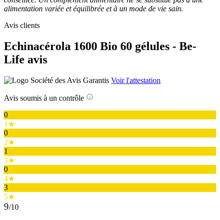
alimentation variée et équilibrée et à un mode de vie sain.
Avis clients
Echinacérola 1600 Bio 60 gélules - Be-
Life avis
Voir l'attestation
Avis soumis à un contrôle
0
1★
0
2★
1
3★
0
4★
3
5★
9
/10