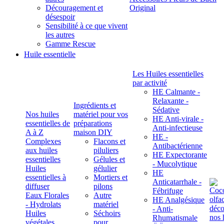
Découragement et
Original
désespoir
Sensibilité à ce que vivent
les autres
Gamme Rescue
Huile essentielle
Les Huiles essentielles
par activité
HE Calmante -
Relaxante -
Ingrédients et
Sédative
Nos huiles
matériel pour vos
HE Anti-virale -
essentielles de
préparations
Anti-infectieuse
A à Z
maison DIY
HE -
Complexes
Flacons et
Antibactérienne
aux huiles
piluliers
HE Expectorante
essentielles
Gélules et
- Mucolytique
Huiles
gélulier
HE
essentielles à
Mortiers et
Anticatarrhale -
diffuser
pilons
Fébrifuge
Eaux Florales
Autre
HE Analgésique
- Hydrolats
matériel
- Anti-
Huiles
Séchoirs
Rhumatismale
végétales,
pour