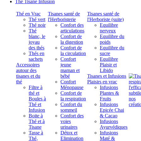
Thé Tisane Infusion
Thé en Vrac
Tisanes santé de
Tisanes santé de
Thé vert
l'Herboristerie
l'Herboriste (suite)
Thé noir
Confort des
Equilibre
Thé
articulations
nerveux
blanc, le
Confort de
Equilibre du
joyau
la digestion
poids
des thés
Confort de
Equilibre du
Thés en
la circulation
sucre
sachets
Confort
Equilibre
Accessoires
jeune
Plaisir et
autour des
maman et
Libido
tisanes et du
bébé
Tisanes et Infusions
thé
Confort
Plaisirs en vrac
Filtre à
Ménopause
Infusions
thé et
Confort de
Plantes &
Boules à
la respiration
Fruits
Thé et
Confort du
Infusions
Infusion
sommeil
Epicée Chai
Boite à
Confort des
& Cacao
Thé et à
voies
Infusions
Tisane
urinaires
Ayurvédiques
Tasse à
Détox et
Infusions
Thé,
Elimination
Maté &