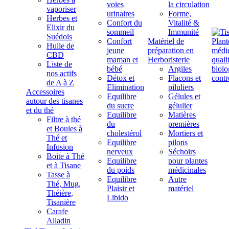
voies
la circulation
vaporiser
urinaires
Forme,
Herbes et
Confort du
Vitalité &
Elixir du
sommeil
Immunité
Suédois
Confort
Matériel de
Huile de
jeune
préparation en
CBD
maman et
Herboristerie
Liste de
bébé
Argiles
nos actifs
Détox et
Flacons et
de A à Z
Elimination
piluliers
Accessoires
Equilibre
Gélules et
autour des tisanes
du sucre
gélulier
et du thé
Equilibre
Matières
Filtre à thé
du
premières
et Boules à
cholestérol
Mortiers et
Thé et
Equilibre
pilons
Infusion
nerveux
Séchoirs
Boite à Thé
Equilibre
pour plantes
et à Tisane
du poids
médicinales
Tasse à
Equilibre
Autre
Thé, Mug,
Plaisir et
matériel
Théière,
Libido
Tisanière
Carafe
Alladin