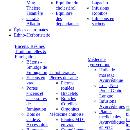
Mug,
Equilibre du
Lapacho
Théière,
cholestérol
Infusions
Tisanière
Equilibre
Rooibos
Carafe
des
Infusions en
Alladin
dépendances
sachets
Épices et aromates
Ethno-Herboristerie
Encens, Résines
Traditionnelles &
Fumigation
Médecine
Bâtons -
ayurvédique
Smudge de
Huile de
Fumigation
Lithothérapie -
massage
Encens en
Pierres de santé
Ayurvédique
vrac
Pierres
Lota, Neti
Portes
roulées
Pot et Gratte
encens et
Bracelets
Langue
accessoires
Boucles
Infusions
de
d'oreilles
Ayurvédiques
fumigation
Orgonites
Plantes
Bois de
Médecine chinoise
médicinales
Cade &
Plantes MTC
Ayurvédiques
Accessoires
en vrac
en vrac
Baguettes
Compléments