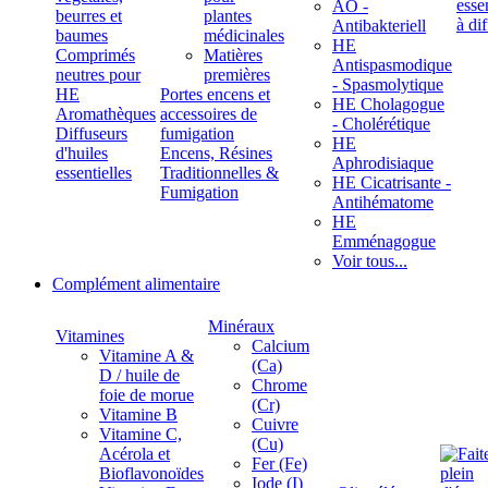
ÄÖ -
beurres et
plantes
Antibakteriell
baumes
médicinales
HE
Comprimés
Matières
Antispasmodique
neutres pour
premières
- Spasmolytique
HE
Portes encens et
HE Cholagogue
Aromathèques
accessoires de
- Cholérétique
Diffuseurs
fumigation
HE
d'huiles
Encens, Résines
Aphrodisiaque
essentielles
Traditionnelles &
HE Cicatrisante -
Fumigation
Antihématome
HE
Emménagogue
Voir tous...
Complément alimentaire
Minéraux
Vitamines
Calcium
Vitamine A &
(Ca)
D / huile de
Chrome
foie de morue
(Cr)
Vitamine B
Cuivre
Vitamine C,
(Cu)
Acérola et
Fer (Fe)
Bioflavonoïdes
Iode (I)