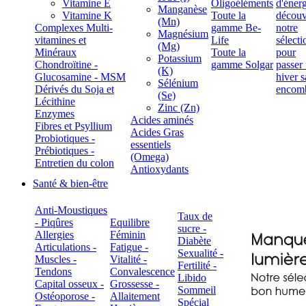
Vitamine E
Oligoéléments
Manganèse
Vitamine K
Toute la
(Mn)
Complexes Multi-
gamme Be-
Magnésium
vitamines et
Life
(Mg)
Minéraux
Toute la
Potassium
Chondroïtine -
gamme Solgar
(K)
Glucosamine - MSM
Sélénium
Dérivés du Soja et
(Se)
Lécithine
Zinc (Zn)
Enzymes
Acides aminés
Fibres et Psyllium
Acides Gras
Probiotiques -
essentiels
Prébiotiques -
(Omega)
Entretien du colon
Antioxydants
Santé & bien-être
Anti-Moustiques
Taux de
- Piqûres
Equilibre
sucre -
Allergies
Féminin
Diabète
Articulations -
Fatigue -
Sexualité -
Muscles -
Vitalité -
Fertilité -
Tendons
Convalescence
Libido
Capital osseux -
Grossesse -
Sommeil
Ostéoporose -
Allaitement
Spécial