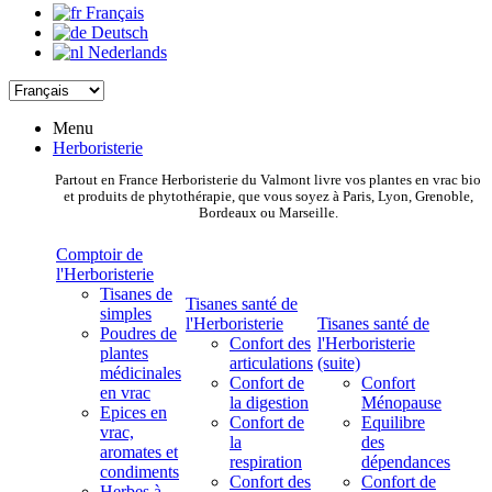
Français
Deutsch
Nederlands
Menu
Herboristerie
Partout en France Herboristerie du Valmont livre vos plantes en vrac bio
et produits de phytothérapie, que vous soyez à Paris, Lyon, Grenoble,
Bordeaux ou Marseille.
Comptoir de
l'Herboristerie
Tisanes de
Tisanes santé de
simples
l'Herboristerie
Tisanes santé de
Poudres de
Confort des
l'Herboristerie
plantes
articulations
(suite)
médicinales
Confort de
Confort
en vrac
la digestion
Ménopause
Epices en
Confort de
Equilibre
vrac,
la
des
aromates et
respiration
dépendances
condiments
Confort des
Confort de
Herbes à