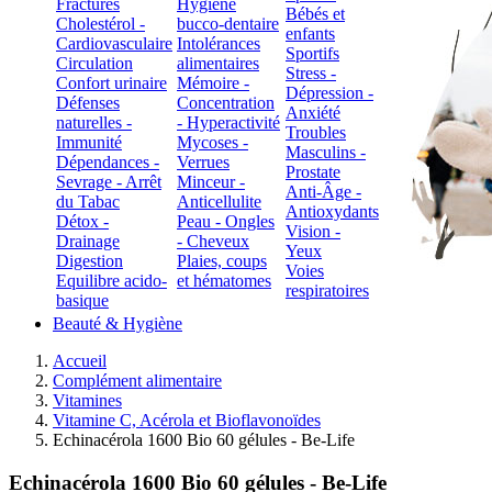
Fractures
Hygiène
Bébés et
Cholestérol -
bucco-dentaire
enfants
Cardiovasculaire
Intolérances
Sportifs
Circulation
alimentaires
Stress -
Confort urinaire
Mémoire -
Dépression -
Défenses
Concentration
Anxiété
naturelles -
- Hyperactivité
Troubles
Immunité
Mycoses -
Masculins -
Dépendances -
Verrues
Prostate
Sevrage - Arrêt
Minceur -
Anti-Âge -
du Tabac
Anticellulite
Antioxydants
Détox -
Peau - Ongles
Vision -
Drainage
- Cheveux
Yeux
Digestion
Plaies, coups
Voies
Equilibre acido-
et hématomes
respiratoires
basique
Beauté & Hygiène
Accueil
Complément alimentaire
Vitamines
Vitamine C, Acérola et Bioflavonoïdes
Echinacérola 1600 Bio 60 gélules - Be-Life
Echinacérola 1600 Bio 60 gélules - Be-Life