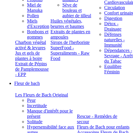
Cardiovasculai
Miel de
Sève de
Circulation
Manuka
bouleau et
Confort urinair
Pollen
aubier de tilleul
Digestion
Miels
Huiles végétales,
Détox -
d'Exception
beurres et baumes
Drainage
Bonbons et
Extraits de plantes en
Défenses
gommes
ampoules
naturelles -
Charbon végétal
Sirops de l'herboriste
Immunité
activé & levures
SuperFood -
Dépendances -
Jus et gels de
Superaliments - Raw
Sevrage - Arrêt
plantes à boire
Food
du Tabac
Extrait de Pépins
Equilibre
de Pamplemousse
Féminin
- EPP
Fleur de bach
Les Fleurs de Bach Original
Peur
Incertitude
Manque d'intérêt pour le
présent
Rescue - Remèdes de
Solitude
secour
Hypersensibilité face aux
Fleurs de Bach pour enfants
autres
Accessoires Fleurs de Bach