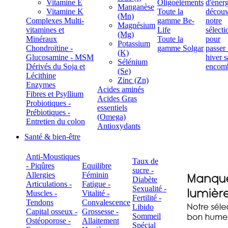
Vitamine E
Oligoéléments
Manganèse
Vitamine K
Toute la
(Mn)
Complexes Multi-
gamme Be-
Magnésium
vitamines et
Life
(Mg)
Minéraux
Toute la
Potassium
Chondroïtine -
gamme Solgar
(K)
Glucosamine - MSM
Sélénium
Dérivés du Soja et
(Se)
Lécithine
Zinc (Zn)
Enzymes
Acides aminés
Fibres et Psyllium
Acides Gras
Probiotiques -
essentiels
Prébiotiques -
(Omega)
Entretien du colon
Antioxydants
Santé & bien-être
Anti-Moustiques
Taux de
- Piqûres
Equilibre
sucre -
Allergies
Féminin
Diabète
Articulations -
Fatigue -
Sexualité -
Muscles -
Vitalité -
Fertilité -
Tendons
Convalescence
Libido
Capital osseux -
Grossesse -
Sommeil
Ostéoporose -
Allaitement
Spécial