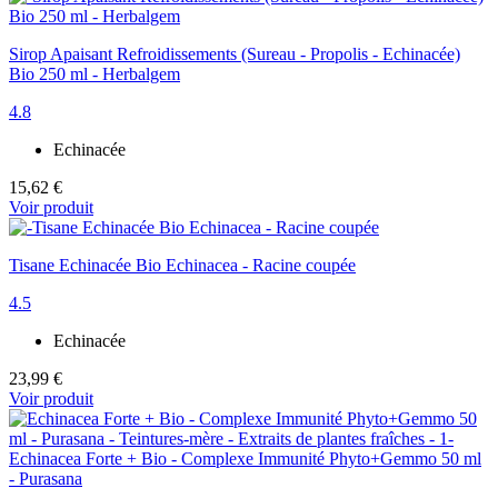
Sirop Apaisant Refroidissements (Sureau - Propolis - Echinacée)
Bio 250 ml - Herbalgem
4.8
Echinacée
15,62 €
Voir produit
Tisane Echinacée Bio Echinacea - Racine coupée
4.5
Echinacée
23,99 €
Voir produit