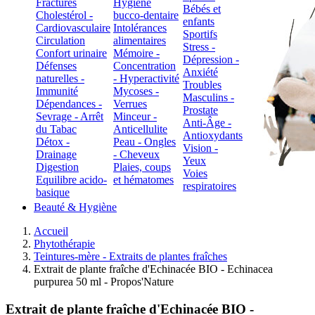
Fractures
Hygiène
Bébés et
Cholestérol -
bucco-dentaire
enfants
Cardiovasculaire
Intolérances
Sportifs
Circulation
alimentaires
Stress -
Confort urinaire
Mémoire -
Dépression -
Défenses
Concentration
Anxiété
naturelles -
- Hyperactivité
Troubles
Immunité
Mycoses -
Masculins -
Dépendances -
Verrues
Prostate
Sevrage - Arrêt
Minceur -
Anti-Âge -
du Tabac
Anticellulite
Antioxydants
Détox -
Peau - Ongles
Vision -
Drainage
- Cheveux
Yeux
Digestion
Plaies, coups
Voies
Equilibre acido-
et hématomes
respiratoires
basique
Beauté & Hygiène
Accueil
Phytothérapie
Teintures-mère - Extraits de plantes fraîches
Extrait de plante fraîche d'Echinacée BIO - Echinacea
purpurea 50 ml - Propos'Nature
Extrait de plante fraîche d'Echinacée BIO -