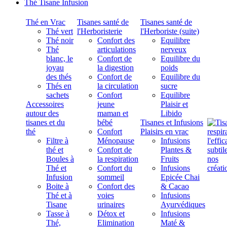
Thé Tisane Infusion
Thé en Vrac
Tisanes santé de
Tisanes santé de
Thé vert
l'Herboristerie
l'Herboriste (suite)
Thé noir
Confort des
Equilibre
Thé
articulations
nerveux
blanc, le
Confort de
Equilibre du
joyau
la digestion
poids
des thés
Confort de
Equilibre du
Thés en
la circulation
sucre
sachets
Confort
Equilibre
Accessoires
jeune
Plaisir et
autour des
maman et
Libido
tisanes et du
bébé
Tisanes et Infusions
thé
Confort
Plaisirs en vrac
Filtre à
Ménopause
Infusions
thé et
Confort de
Plantes &
Boules à
la respiration
Fruits
Thé et
Confort du
Infusions
Infusion
sommeil
Epicée Chai
Boite à
Confort des
& Cacao
Thé et à
voies
Infusions
Tisane
urinaires
Ayurvédiques
Tasse à
Détox et
Infusions
Thé,
Elimination
Maté &