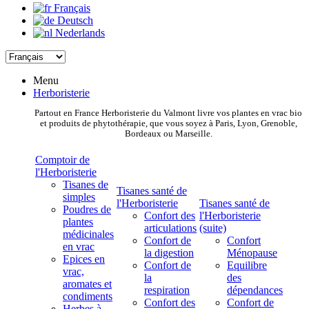
Français
Deutsch
Nederlands
Menu
Herboristerie
Partout en France Herboristerie du Valmont livre vos plantes en vrac bio
et produits de phytothérapie, que vous soyez à Paris, Lyon, Grenoble,
Bordeaux ou Marseille.
Comptoir de
l'Herboristerie
Tisanes de
Tisanes santé de
simples
l'Herboristerie
Tisanes santé de
Poudres de
Confort des
l'Herboristerie
plantes
articulations
(suite)
médicinales
Confort de
Confort
en vrac
la digestion
Ménopause
Epices en
Confort de
Equilibre
vrac,
la
des
aromates et
respiration
dépendances
condiments
Confort des
Confort de
Herbes à