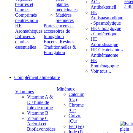
ÄÖ -
beurres et
plantes
Antibakteriell
baumes
médicinales
HE
Comprimés
Matières
Antispasmodique
neutres pour
premières
- Spasmolytique
HE
Portes encens et
HE Cholagogue
Aromathèques
accessoires de
- Cholérétique
Diffuseurs
fumigation
HE
d'huiles
Encens, Résines
Aphrodisiaque
essentielles
Traditionnelles &
HE Cicatrisante -
Fumigation
Antihématome
HE
Emménagogue
Voir tous...
Complément alimentaire
Minéraux
Vitamines
Calcium
Vitamine A &
(Ca)
D / huile de
Chrome
foie de morue
(Cr)
Vitamine B
Cuivre
Vitamine C,
(Cu)
Acérola et
Fer (Fe)
Bioflavonoïdes
Iode (I)