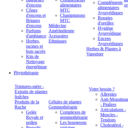
Compléments
d'encens
alimentaires
alimentaires
Cônes
MTC
Ayurvédiques
d'encens et
Champignons
Bougies
Briques
MTC
d'oreilles
d'encens
Médecine
Hygiène
Parfums
Amérindienne
Ayurvédique
d'ambiance
Acessoires
Encens
Herbes,
Ethniques
Ayurvédiques
racines et
Herbes & Plantes à
bois sacrés
Vaporiser
Kits de
Nettoyage
énergétique
Phytothérapie
Teintures-mère -
Votre besoin ?
Extraits de plantes
Allergies
fraîches
Anti-Moustiqu
Produits de la
Gélules de plantes
- Piqûres
Ruche
Gemmothérapie
Articulations -
Gelée
Complexes de
Muscles -
Royale et
gemmothérapie
Tendons
pollen
Les bourgeons
Cholestérol -
Propolis
unitaires