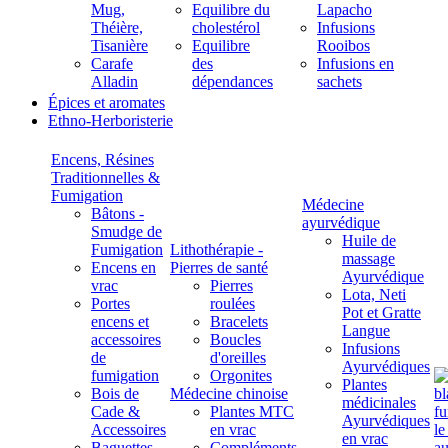
Mug,
Equilibre du
Lapacho
Théière,
cholestérol
Infusions
Tisanière
Equilibre
Rooibos
Carafe
des
Infusions en
Alladin
dépendances
sachets
Épices et aromates
Ethno-Herboristerie
Encens, Résines
Traditionnelles &
Fumigation
Médecine
Bâtons -
ayurvédique
Smudge de
Huile de
Fumigation
Lithothérapie -
massage
Encens en
Pierres de santé
Ayurvédique
vrac
Pierres
Lota, Neti
Portes
roulées
Pot et Gratte
encens et
Bracelets
Langue
accessoires
Boucles
Infusions
de
d'oreilles
Ayurvédiques
fumigation
Orgonites
Plantes
Bois de
Médecine chinoise
médicinales
Cade &
Plantes MTC
Ayurvédiques
Accessoires
en vrac
en vrac
Baguettes
Compléments