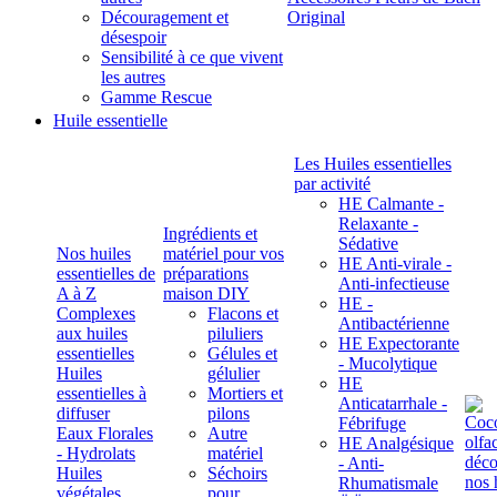
Découragement et
Original
désespoir
Sensibilité à ce que vivent
les autres
Gamme Rescue
Huile essentielle
Les Huiles essentielles
par activité
HE Calmante -
Relaxante -
Ingrédients et
Sédative
Nos huiles
matériel pour vos
HE Anti-virale -
essentielles de
préparations
Anti-infectieuse
A à Z
maison DIY
HE -
Complexes
Flacons et
Antibactérienne
aux huiles
piluliers
HE Expectorante
essentielles
Gélules et
- Mucolytique
Huiles
gélulier
HE
essentielles à
Mortiers et
Anticatarrhale -
diffuser
pilons
Fébrifuge
Eaux Florales
Autre
HE Analgésique
- Hydrolats
matériel
- Anti-
Huiles
Séchoirs
Rhumatismale
végétales,
pour