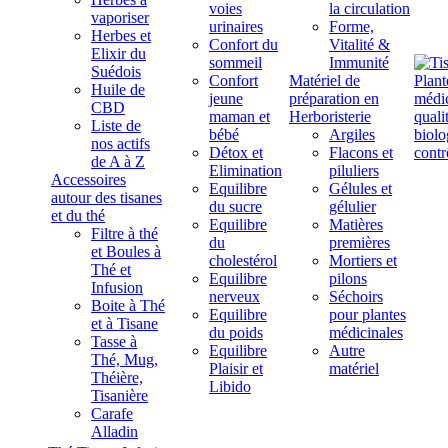
voies
la circulation
vaporiser
urinaires
Forme,
Herbes et
Confort du
Vitalité &
Elixir du
sommeil
Immunité
Suédois
Confort
Matériel de
Huile de
jeune
préparation en
CBD
maman et
Herboristerie
Liste de
bébé
Argiles
nos actifs
Détox et
Flacons et
de A à Z
Elimination
piluliers
Accessoires
Equilibre
Gélules et
autour des tisanes
du sucre
gélulier
et du thé
Equilibre
Matières
Filtre à thé
du
premières
et Boules à
cholestérol
Mortiers et
Thé et
Equilibre
pilons
Infusion
nerveux
Séchoirs
Boite à Thé
Equilibre
pour plantes
et à Tisane
du poids
médicinales
Tasse à
Equilibre
Autre
Thé, Mug,
Plaisir et
matériel
Théière,
Libido
Tisanière
Carafe
Alladin