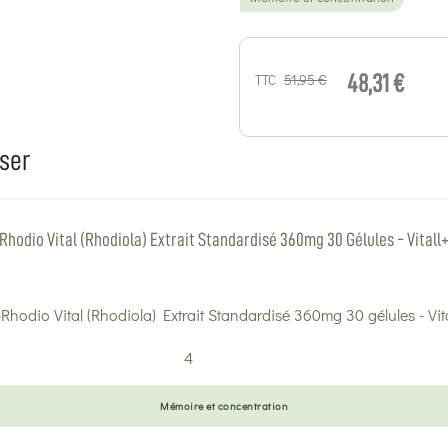
51,95 €
TTC
48,31 €
ser
Rhodio Vital (Rhodiola) Extrait Standardisé 360mg 30 Gélules - Vitall
4
Mémoire et concentration