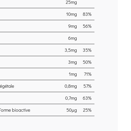
25mg
10mg
83%
9mg
56%
6mg
3,5mg
35%
3mg
50%
1mg
71%
végétale
0,8mg
57%
0,7mg
63%
Forme bioactive
50µg
25%