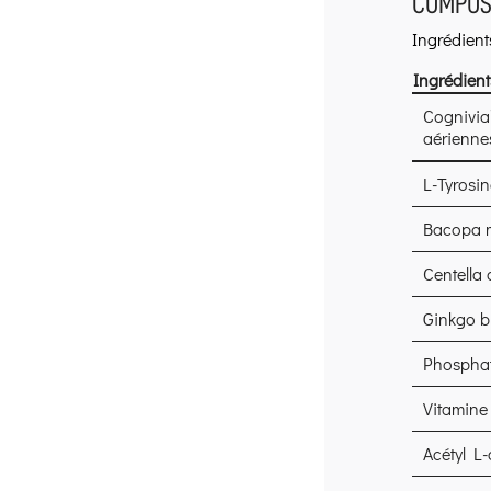
COMPOSI
Ingrédient
Ingrédient
Cognivia™
aériennes
L-Tyrosin
Bacopa mo
Centella 
Ginkgo bi
Phosphati
Vitamine
Acétyl L-