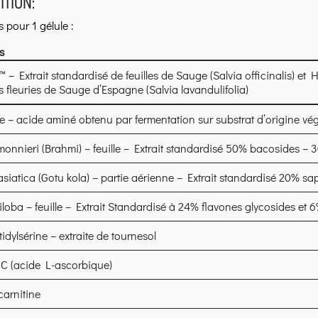
TION:
s pour 1 gélule :
s
 – Extrait standardisé de feuilles de Sauge (Salvia officinalis) et H
 fleuries de Sauge d’Espagne (Salvia lavandulifolia)
e – acide aminé obtenu par fermentation sur substrat d’origine vég
nnieri (Brahmi) – feuille – Extrait standardisé 50% bacosides – 3
asiatica (Gotu kola) – partie aérienne – Extrait standardisé 20% sa
loba – feuille – Extrait Standardisé à 24% flavones glycosides et 
dylsérine – extraite de tournesol
 C (acide L-ascorbique)
carnitine