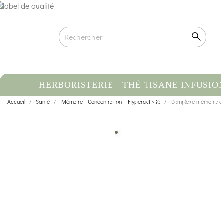
HERBORISTERIE
THÉ TISANE INFUSIO
Accueil
Santé
Mémoire - Concentration - Hyperactivité
HUILE ESSENTIELLE
Complexe mémoire av
C