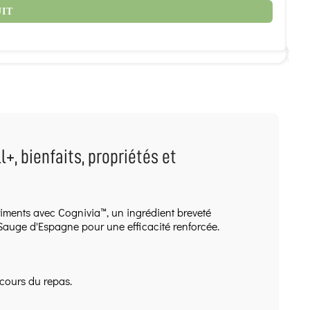
77
UIT
, bienfaits, propriétés et
iments avec Cognivia™, un ingrédient breveté
e Sauge d'Espagne pour une efficacité renforcée.
 cours du repas.