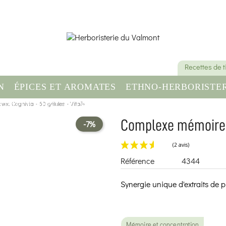
Recettes de 
N
ÉPICES ET AROMATES
ETHNO-HERBORISTER
ec Cognivia - 60 gélules - Vitall+
OMPLÉMENT ALIMENTAIRE
SANTÉ & BIEN-ÊT
Complexe mémoire a
-7%
Référence
4344
Synergie unique d'extraits de p
Mémoire et concentration