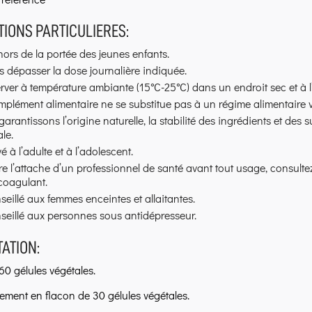
IONS PARTICULIERES:
hors de la portée des jeunes enfants.
 dépasser la dose journalière indiquée.
ver à température ambiante (15°C-25°C) dans un endroit sec et à l’
plément alimentaire ne se substitue pas à un régime alimentaire va
arantissons l’origine naturelle, la stabilité des ingrédients et des s
le.
é à l’adulte et à l’adolescent.
e l’attache d’un professionnel de santé avant tout usage, consult
coagulant.
eillé aux femmes enceintes et allaitantes.
seillé aux personnes sous antidépresseur.
ATION:
60 gélules végétales.
lement en flacon de 30 gélules végétales.