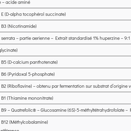
e – acide aminé
 E (D-alpha tocophérol succinate)
 B3 (Nicotinamide)
serrata – partie aerienne – Extrait standardisé 1% huperzine – 9:1
glycinate)
 B5 (D-calcium panthotenate)
 B6 (Pyridoxal 5-phosphate)
B2 (Riboflavine) – obtenu par fermentation sur substrat d’origine 
 B1 (Thiamine mononitrate)
 B9 – Quatrefolic
®
– Glucosamine (6S)-5-méthyltétrahydrofolate – 
 B12 (Méthylcobalamine)
 référence