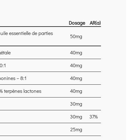
Dosage
AR
(a)
uile essentielle de parties
50mg
étale
40mg
0:1
40mg
ponines – 8:1
40mg
6% terpènes lactones
40mg
30mg
30mg
37%
25mg