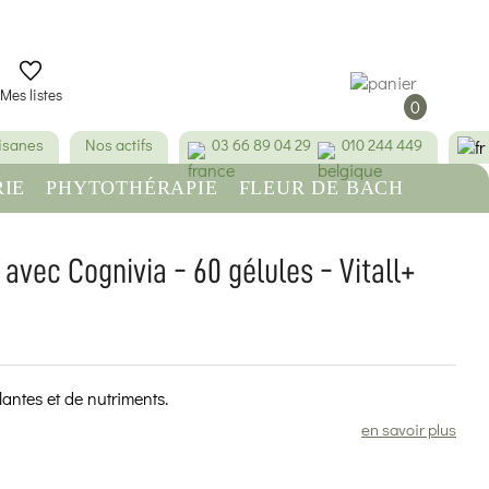
Mes listes
0
tisanes
Nos actifs
03 66 89 04 29
010 244 449
IE
PHYTOTHÉRAPIE
FLEUR DE BACH
RE
BEAUTÉ & HYGIÈNE
vec Cognivia - 60 gélules - Vitall+
(2 avis)
lantes et de nutriments.
en savoir plus