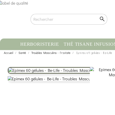
HERBORISTERIE
THÉ TISANE INFUSIO
Accueil
Santé
Troubles Masculins - Prostate
HUILE ESSENTIELLE
Epimex 60 gélules - Be-Life
C