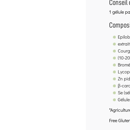
Conseil 
1 gélule pa
Composi
Epilob
extrai
Courge
(10-20
Bromél
Lycop
Zn pi
β-caro
Se (sé
Gélule
*Agricultu
Free Glute