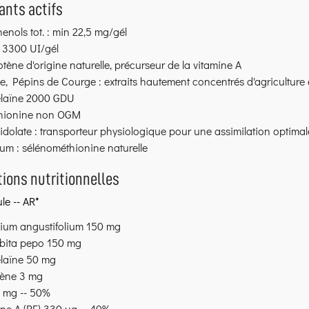
nts actifs
enols tot. : min 22,5 mg/gél
 : 3300 UI/gél
tène d'origine naturelle, précurseur de la vitamine A
e, Pépins de Courge : extraits hautement concentrés d'agriculture
laïne 2000 GDU
hionine non OGM
idolate : transporteur physiologique pour une assimilation optimal
um : sélénométhionine naturelle
ions nutritionnelles
le -- AR*
bium angustifolium 150 mg
bita pepo 150 mg
laïne 50 mg
ène 3 mg
5 mg -- 50%
ne A (RE) 330 µg -- 40%