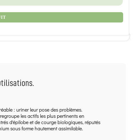
8
UIT
tilisations.
able : uriner leur pose des problèmes.
groupe les actifs les plus pertinents en
trés d'épilobe et de courge biologiques, réputés
élénium sous forme hautement assimilable.