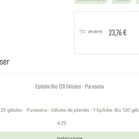
26,40 €
TTC
23,76 €
ser
Epilobe Bio 120 Gélules - Purasana
4.29
Confort urinaire