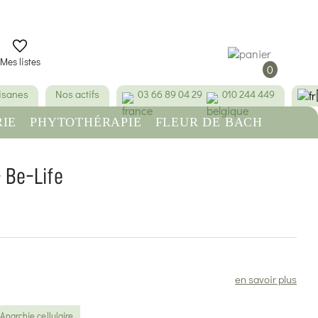
Mes listes
0
tisanes
Nos actifs
03 66 89 04 29
010 244 449
IE
PHYTOTHÉRAPIE
FLEUR DE BACH
RE
BEAUTÉ & HYGIÈNE
- Be-Life
(7 avis)
en savoir plus
Anarchie cellulaire