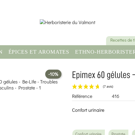
Recettes de 
N
ÉPICES ET AROMATES
ETHNO-HERBORISTER
OMPLÉMENT ALIMENTAIRE
SANTÉ & BIEN-ÊT
Epimex 60 gélules 
-10%
Référence
416
Confort urinaire
Confort urinaire
Prostate