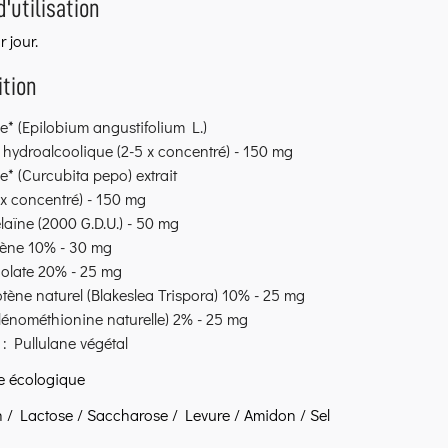
d'utilisation
r jour.
tion
e* (Epilobium angustifolium L.)
t hydroalcoolique (2-5 x concentré) - 150 mg
* (Curcubita pepo) extrait
x concentré) - 150 mg
aïne (2000 G.D.U.) - 50 mg
ène 10% - 30 mg
dolate 20% - 25 mg
tène naturel (Blakeslea Trispora) 10% - 25 mg
lénométhionine naturelle) 2% - 25 mg
 : Pullulane végétal
re écologique
n / Lactose / Saccharose / Levure / Amidon / Sel