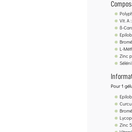
Composa
Polyph
Vit. A
ß-Caro
Epilob
Bromé
L-Mét
Zinc p
Séléni
Informat
Pour 1 gélu
Epilo
Curcu
Bromé
Lycop
Zinc 
Vitami