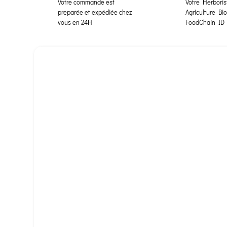
Votre commande est
Votre Herborist
preparée et expédiée chez
Agriculture Bi
vous en 24H
FoodChain ID