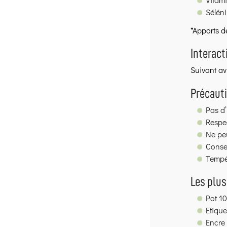
Sélén
*Apports d
Interact
Suivant av
Précauti
Pas d
Respec
Ne peu
Conser
Tempér
Les plus
Pot 1
Etiqu
Encre 