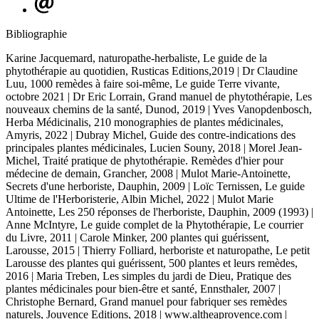
Bibliographie
Karine Jacquemard, naturopathe-herbaliste, Le guide de la
phytothérapie au quotidien, Rusticas Editions,2019 | Dr Claudine
Luu, 1000 remèdes à faire soi-même, Le guide Terre vivante,
octobre 2021 | Dr Eric Lorrain, Grand manuel de phytothérapie, Les
nouveaux chemins de la santé, Dunod, 2019 | Yves Vanopdenbosch,
Herba Médicinalis, 210 monographies de plantes médicinales,
Amyris, 2022 | Dubray Michel, Guide des contre-indications des
principales plantes médicinales, Lucien Souny, 2018 | Morel Jean-
Michel, Traité pratique de phytothérapie. Remèdes d'hier pour
médecine de demain, Grancher, 2008 | Mulot Marie-Antoinette,
Secrets d'une herboriste, Dauphin, 2009 | Loïc Ternissen, Le guide
Ultime de l'Herboristerie, Albin Michel, 2022 | Mulot Marie
Antoinette, Les 250 réponses de l'herboriste, Dauphin, 2009 (1993) |
Anne McIntyre, Le guide complet de la Phytothérapie, Le courrier
du Livre, 2011 | Carole Minker, 200 plantes qui guérissent,
Larousse, 2015 | Thierry Folliard, herboriste et naturopathe, Le petit
Larousse des plantes qui guérissent, 500 plantes et leurs remèdes,
2016 | Maria Treben, Les simples du jardi de Dieu, Pratique des
plantes médicinales pour bien-être et santé, Ennsthaler, 2007 |
Christophe Bernard, Grand manuel pour fabriquer ses remèdes
naturels, Jouvence Editions, 2018 | www.altheaprovence.com |