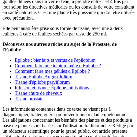
gouttes diluées dans un verre d'eau, à prendre entre 1 et 4 fois par
jour selon les directives médicales ou les conseils de votre consultant
en santé naturelle. C'est une plante très puissante qui doit être utilisée
avec précaution.
Elle peut aussi être prise sous forme de tisane, avec une à deux
cuillères à café de feuilles séchées par tasse de 250 ml.
Découvrez nos autres articles au sujet de la Prostate, de
l'Epilobe
Epilobe : bienfaits et vertus de l'epilobium
Comment faire une teinture mère d'Epilobe ?
Comment faire mes gélules d'Epilobe ?
Tisane Epilobe Angustifolium
Tisane d'épilobe parviflorum
Infusion et tisane : Épilobe, utilisations
Tisane chute de cheveux
Tisane prostate
Les informations contenues dans ce texte ne visent pas à
diagnostiquer, traiter, guérir ou prévenir une maladie quelconque.
Les allégations concernant les bienfaits des plantes et des produits à
base de plantes sont basées sur l'utilisation traditionnelle. Rédigé par
un rédacteur scientifique pour le grand public, cet article présente
l'état actuel des connaissances concernant le sujet abordé lors de sa