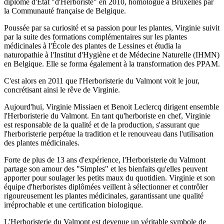
diplôme d'Etat "d'Herboriste" en 2010, homologué à Bruxelles par
la Communauté française de Belgique.
Poussée par sa curiosité et sa passion pour les plantes, Virginie suivit
par la suite des formations complémentaires sur les plantes
médicinales à l'École des plantes de Lessines et étudia la
naturopathie à l'Institut d'Hygiène et de Médecine Naturelle (IHMN)
en Belgique. Elle se forma également à la transformation des PPAM.
C'est alors en 2011 que l'Herboristerie du Valmont voit le jour,
concrétisant ainsi le rêve de Virginie.
Aujourd'hui, Virginie Missiaen et Benoit Leclercq dirigent ensemble
l'Herboristerie du Valmont. En tant qu'herboriste en chef, Virginie
est responsable de la qualité et de la production, s'assurant que
l'herboristerie perpétue la tradition et le renouveau dans l'utilisation
des plantes médicinales.
Forte de plus de 13 ans d'expérience, l'Herboristerie du Valmont
partage son amour des "Simples" et les bienfaits qu'elles peuvent
apporter pour soulager les petits maux du quotidien. Virginie et son
équipe d'herboristes diplômées veillent à sélectionner et contrôler
rigoureusement les plantes médicinales, garantissant une qualité
irréprochable et une certification biologique.
L'Herboristerie du Valmont est devenue un véritable symbole de