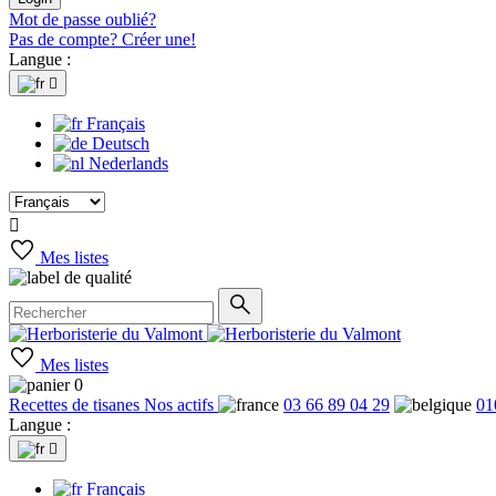
Mot de passe oublié?
Pas de compte? Créer une!
Langue :

Français
Deutsch
Nederlands

Mes listes
Mes listes
0
Recettes de tisanes
Nos actifs
03 66 89 04 29
01
Langue :

Français