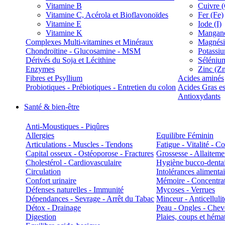
Vitamine B
Cuivre 
Vitamine C, Acérola et Bioflavonoïdes
Fer (Fe)
Vitamine E
Iode (I)
Vitamine K
Manganè
Complexes Multi-vitamines et Minéraux
Magnés
Chondroïtine - Glucosamine - MSM
Potassi
Dérivés du Soja et Lécithine
Séléniu
Enzymes
Zinc (Z
Fibres et Psyllium
Acides aminés
Probiotiques - Prébiotiques - Entretien du colon
Acides Gras es
Antioxydants
Santé & bien-être
Anti-Moustiques - Piqûres
Allergies
Equilibre Féminin
Articulations - Muscles - Tendons
Fatigue - Vitalité - 
Capital osseux - Ostéoporose - Fractures
Grossesse - Allaiteme
Cholestérol - Cardiovasculaire
Hygiène bucco-denta
Circulation
Intolérances alimentai
Confort urinaire
Mémoire - Concentrat
Défenses naturelles - Immunité
Mycoses - Verrues
Dépendances - Sevrage - Arrêt du Tabac
Minceur - Anticellulit
Détox - Drainage
Peau - Ongles - Che
Digestion
Plaies, coups et hém