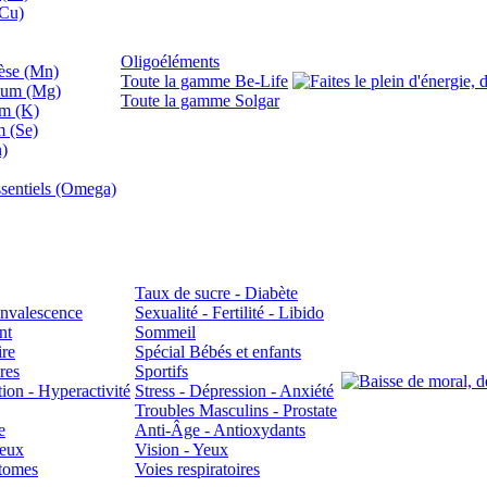
(Cu)
Oligoéléments
se (Mn)
Toute la gamme Be-Life
ium (Mg)
Toute la gamme Solgar
um (K)
m (Se)
n)
sentiels (Omega)
Taux de sucre - Diabète
Convalescence
Sexualité - Fertilité - Libido
nt
Sommeil
ire
Spécial Bébés et enfants
res
Sportifs
ion - Hyperactivité
Stress - Dépression - Anxiété
Troubles Masculins - Prostate
e
Anti-Âge - Antioxydants
veux
Vision - Yeux
atomes
Voies respiratoires