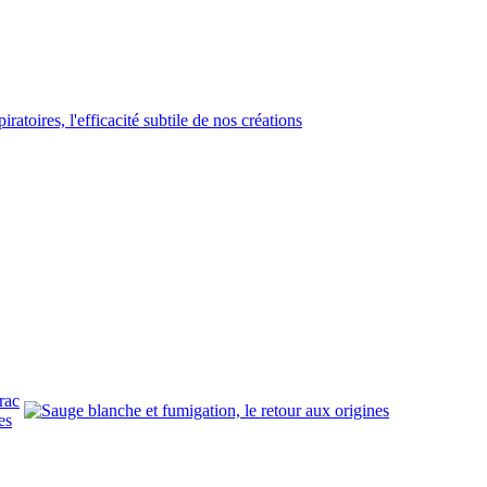
rac
es