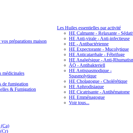
Les Huiles essentielles par activité
HE Calmante - Relaxante - Sédati
HE Anti-virale - Anti-infectieuse
r vos préparations maison
HE - Antibactérienne
HE Expectorante - Mucolytique
HE Anticatarrhale - Fébrifuge
HE Analgésique - Anti-Rhumatis
ÄÖ - Antibakteriell
HE Antispasmodique -
s médicinales
Spasmolytique
HE Cholagogue - Cholérétique
s de fumigation
HE Aphrodisiaque
nelles & Fumigation
HE Cicatrisante - Antihématome
HE Emménagogue
Voir tous...
 (Ca)
(Cr)