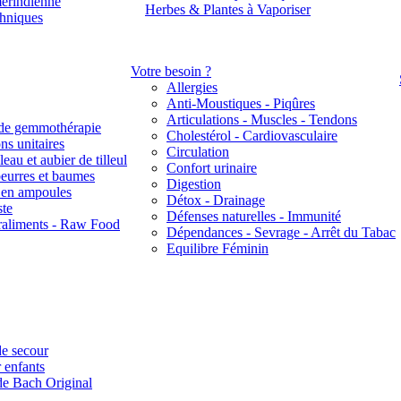
érindienne
Herbes & Plantes à Vaporiser
thniques
Votre besoin ?
Allergies
Anti-Moustiques - Piqûres
Articulations - Muscles - Tendons
de gemmothérapie
Cholestérol - Cardiovasculaire
ns unitaires
Circulation
eau et aubier de tilleul
Confort urinaire
beurres et baumes
Digestion
s en ampoules
Détox - Drainage
ste
Défenses naturelles - Immunité
raliments - Raw Food
Dépendances - Sevrage - Arrêt du Tabac
Equilibre Féminin
e secour
 enfants
de Bach Original