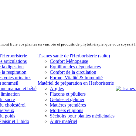
lmont livre vos plantes en vrac bio et produits de phytothérapie, que vous soyez à 
l'Herboristerie
Tisanes santé de l'Herboristerie (suite)
s articulations
Confort Ménopause
 la digestion
Equilibre des dépendances
 la respiration
Confort de la circulation
s voies urinaires
Forme, Vitalité & Immunité
u sommeil
Matériel de préparation en Herboristerie
eune maman et bébé
Argiles
limination
Flacons et piluliers
du sucre
Gélules et gélulier
du cholestérol
Matières premières
 nerveux
Mortiers et pilons
du poids
Séchoirs pour plantes médicinales
laisir et Libido
Autre matériel