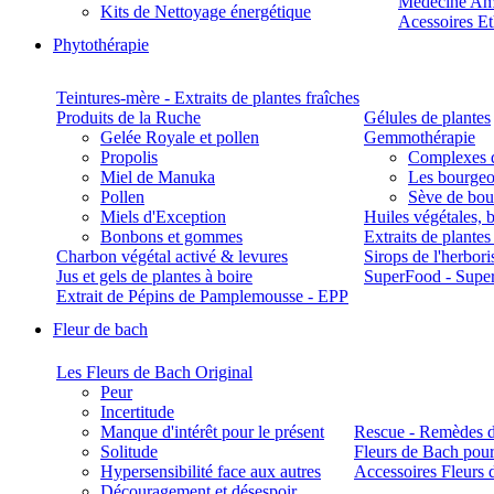
Médecine Am
Kits de Nettoyage énergétique
Acessoires E
Phytothérapie
Teintures-mère - Extraits de plantes fraîches
Produits de la Ruche
Gélules de plantes
Gelée Royale et pollen
Gemmothérapie
Propolis
Complexes 
Miel de Manuka
Les bourgeo
Pollen
Sève de boul
Miels d'Exception
Huiles végétales, 
Bonbons et gommes
Extraits de plante
Charbon végétal activé & levures
Sirops de l'herbori
Jus et gels de plantes à boire
SuperFood - Supe
Extrait de Pépins de Pamplemousse - EPP
Fleur de bach
Les Fleurs de Bach Original
Peur
Incertitude
Manque d'intérêt pour le présent
Rescue - Remèdes d
Solitude
Fleurs de Bach pour
Hypersensibilité face aux autres
Accessoires Fleurs 
Découragement et désespoir