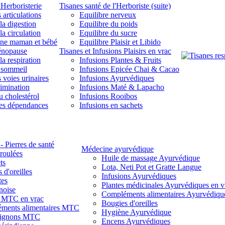
'Herboristerie
Tisanes santé de l'Herboriste (suite)
 articulations
Equilibre nerveux
la digestion
Equilibre du poids
la circulation
Equilibre du sucre
une maman et bébé
Equilibre Plaisir et Libido
énopause
Tisanes et Infusions Plaisirs en vrac
la respiration
Infusions Plantes & Fruits
 sommeil
Infusions Epicée Chai & Cacao
 voies urinaires
Infusions Ayurvédiques
limination
Infusions Maté & Lapacho
u cholestérol
Infusions Rooibos
des dépendances
Infusions en sachets
- Pierres de santé
Médecine ayurvédique
 roulées
Huile de massage Ayurvédique
ts
Lota, Neti Pot et Gratte Langue
 d'oreilles
Infusions Ayurvédiques
tes
Plantes médicinales Ayurvédiques en v
noise
Compléments alimentaires Ayurvédiqu
s MTC en vrac
Bougies d'oreilles
ments alimentaires MTC
Hygiène Ayurvédique
ignons MTC
Encens Ayurvédiques