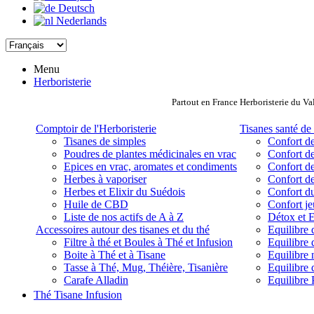
Deutsch
Nederlands
Menu
Herboristerie
Partout en France Herboristerie du Va
Comptoir de l'Herboristerie
Tisanes santé de 
Tisanes de simples
Confort de
Poudres de plantes médicinales en vrac
Confort de
Epices en vrac, aromates et condiments
Confort de
Herbes à vaporiser
Confort de
Herbes et Elixir du Suédois
Confort d
Huile de CBD
Confort j
Liste de nos actifs de A à Z
Détox et E
Accessoires autour des tisanes et du thé
Equilibre 
Filtre à thé et Boules à Thé et Infusion
Equilibre 
Boite à Thé et à Tisane
Equilibre
Tasse à Thé, Mug, Théière, Tisanière
Equilibre 
Carafe Alladin
Equilibre P
Thé Tisane Infusion