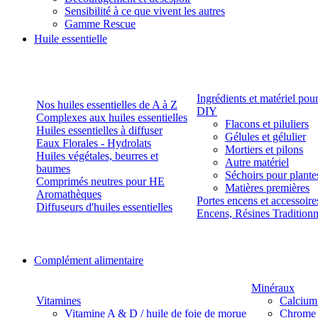
Sensibilité à ce que vivent les autres
Gamme Rescue
Huile essentielle
Ingrédients et matériel pou
Nos huiles essentielles de A à Z
DIY
Complexes aux huiles essentielles
Flacons et piluliers
Huiles essentielles à diffuser
Gélules et gélulier
Eaux Florales - Hydrolats
Mortiers et pilons
Huiles végétales, beurres et
Autre matériel
baumes
Séchoirs pour plante
Comprimés neutres pour HE
Matières premières
Aromathèques
Portes encens et accessoire
Diffuseurs d'huiles essentielles
Encens, Résines Tradition
Complément alimentaire
Minéraux
Vitamines
Calcium
Vitamine A & D / huile de foie de morue
Chrome 