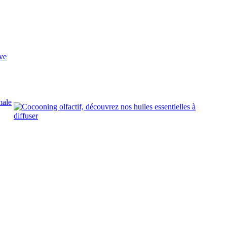
ve
male