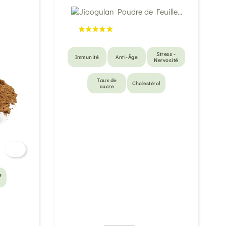
Stress -
Immunité
Anti-Âge
Nervosité
Taux de
Cholestérol
sucre
e