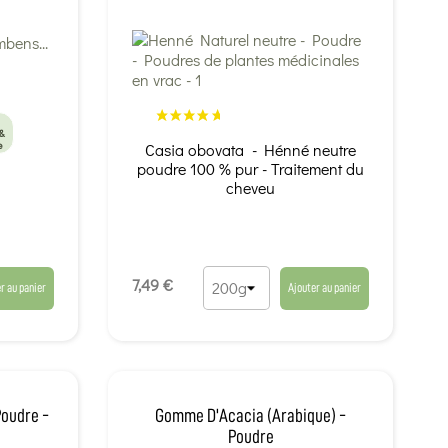
 &
e
Casia obovata - Hénné neutre
poudre 100 % pur - Traitement du
cheveu
7,49 €
r au panier
Ajouter au panier
Poudre -
Gomme D'Acacia (arabique) -
Poudre