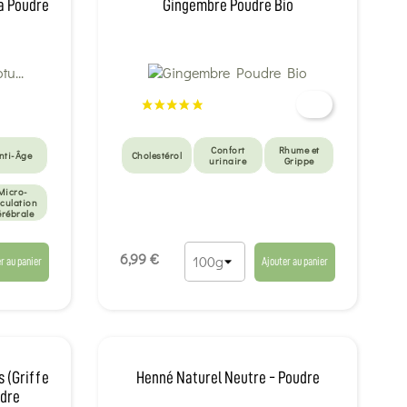
la Poudre
Gingembre Poudre Bio
Confort
Rhume et
nti-Âge
Cholestérol
urinaire
Grippe
Micro-
rculation
érébrale
6,99 €
r au panier
Ajouter au panier
 (Griffe
Henné Naturel Neutre - Poudre
udre