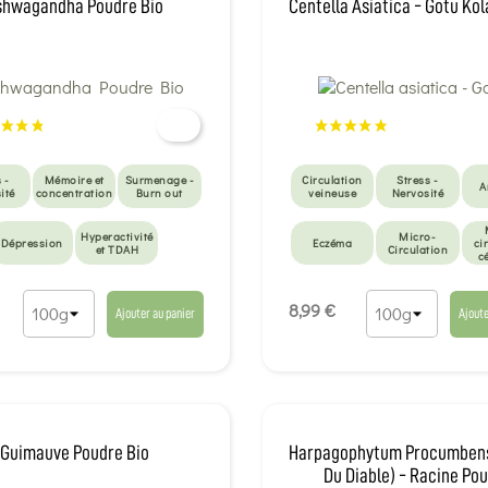
shwagandha Poudre Bio
Centella Asiatica - Gotu Ko
 -
Mémoire et
Surmenage -
Circulation
Stress -
A
ité
concentration
Burn out
veineuse
Nervosité
Hyperactivité
Micro-
Dépression
Eczéma
ci
et TDAH
Circulation
c
Draineurs et
anti-cellulite
8,99 €
Ajouter au panier
Ajoute
Guimauve Poudre Bio
Harpagophytum Procumbens
Du Diable) - Racine Po