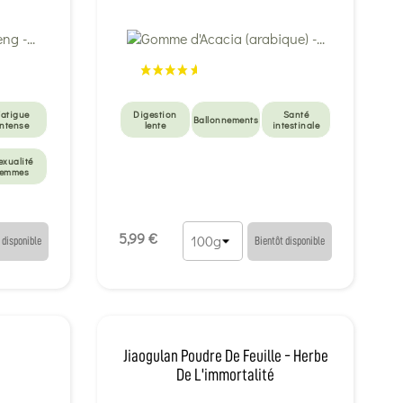
Fatigue
Digestion
Santé
Ballonnements
intense
lente
intestinale
exualité
femmes
5,99 €
 disponible
Bientôt disponible
Jiaogulan Poudre De Feuille - Herbe
De L'immortalité