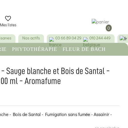
Mes listes
0
tisanes
Nos actifs
03 66 89 04 29
010 244 449
IE
PHYTOTHÉRAPIE
FLEUR DE BACH
RE
BEAUTÉ & HYGIÈNE
- Sauge blanche et Bois de Santal -
 100 ml - Aromafume
(2 avis)
che - Bois de Santal - Fumigation sans fumée - Assainir -
en savoir plus