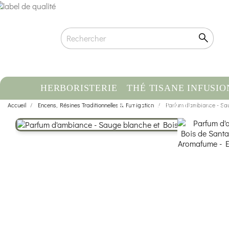
HERBORISTERIE
THÉ TISANE INFUSIO
Accueil
Encens, Résines Traditionnelles & Fumigation
HUILE ESSENTIELLE
Parfum d'ambiance - Sau
C