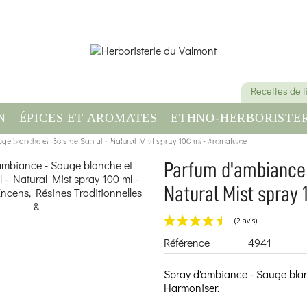
Recettes de 
N
ÉPICES ET AROMATES
ETHNO-HERBORISTER
ge blanche et Bois de Santal - Natural Mist spray 100 ml - Aromafume
OMPLÉMENT ALIMENTAIRE
SANTÉ & BIEN-ÊT
Parfum d'ambiance 
Natural Mist spray
Référence
4941
Spray d'ambiance - Sauge blan
Harmoniser.