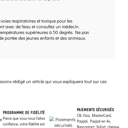
oies respiratoires et toxique pour les
t avec de l'eau et consultez un médecin.
es températures supérieures à 50 degrés. Ne pas
de portée des jeunes enfants et des animaux.
avons rédigé un article qui vous expliquera tout sur ces
PAIEMENTS SÉCURISÉS
PROGRAMME DE FIDÉLITÉ
CB, Visa, MasterCard,
Parce que vous nous faites
Paypal, Paypal en 4x,
confiance, votre fidélité est
Bancontact, Sofort, chèque,