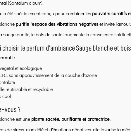
ntal (Santalum album).
e a été spécialement conçu pour combiner les
pouvoirs curatifs 
blanche
purifie l'espace des vibrations négatives
et invite l'amour
la sauge purifie, le bois de santal augmente la conscience spirituel
 choisir le parfum d'ambiance Sauge blanche et boi
roduit :
végétal et écologique
CFC, sans appauvrissement de la couche d'ozone
phtalate
lle réutilisable et recyclable
alcool
z-vous ?
blanche est une
plante sacrée, purifiante et protectrice
.
as de stress, d'anxiété et d'émotions négatives, elle favorise la médit