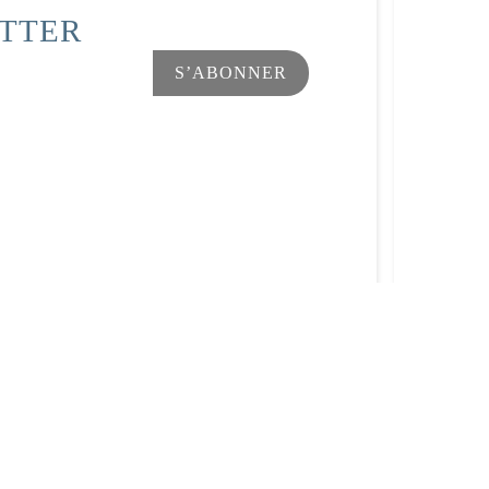
ETTER
Facebook
Instagram
s Options
ètres de confidentialité, en garantissant la conformité avec le